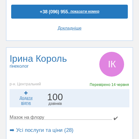
+38 (096) 955..
показати номер
Докладніше
Ірина Король
ІК
гінеколог
р-н. Центральний
Перевірено
14 червня
100
Додати
відгук
дзвінків
Мазок на флору
✔️
➡️ Усі послуги та ціни (28)