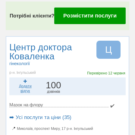
Розмістити послуги
Потрібні клієнти?
Центр доктора
Ц
Коваленка
гінекології
р-н. Інгульський
Перевірено
12 червня
100
Додати
відгук
дзвінків
Мазок на флору
✔️
➡️ Усі послуги та ціни (35)
📍
Миколаїв, проспект Миру, 17 р-н. Інгульський