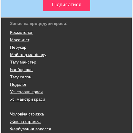
Запис на процедури краси:
Косметолог
Масажист
Перукар
Майстер манікюру
Тату майстер
Барбершоп
Тату салон
Подолог
Усі салони краси
Усі майстри краси
Чоловіча стрижка
Жіноча стрижка
Фарбування волосся