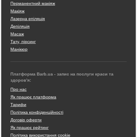
Перманентний макіяж
Макіяж
Лазерна епіляція
Депіляція
Масаж
Тату, пірсинг
Манікюр
Платформа Barb.ua - запис на послуги краси та
здоров'я:
Про нас
Як працює платформа
Тарифи
Політика конфіденційності
Договір оферти
Як працює рейтинг
Політика використання cookie