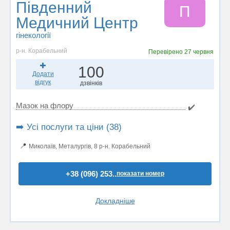
Південний
П
Медичний Центр
гінекології
р-н. Корабельний
Перевірено
27 червня
100
Додати
відгук
дзвінків
Мазок на флору
✔️
➡️ Усі послуги та ціни (38)
📍
Миколаїв, Металургів, 8 р-н. Корабельний
+38 (096) 253..
показати номер
Докладніше