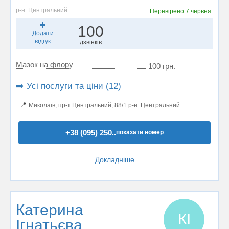
р-н. Центральний
Перевірено
7 червня
100
Додати
відгук
дзвінків
Мазок на флору
100 грн.
➡️ Усі послуги та ціни (12)
📍
Миколаїв, пр-т Центральний, 88/1 р-н. Центральний
+38 (095) 250..
показати номер
Докладніше
Катерина
КІ
Ігнатьєва