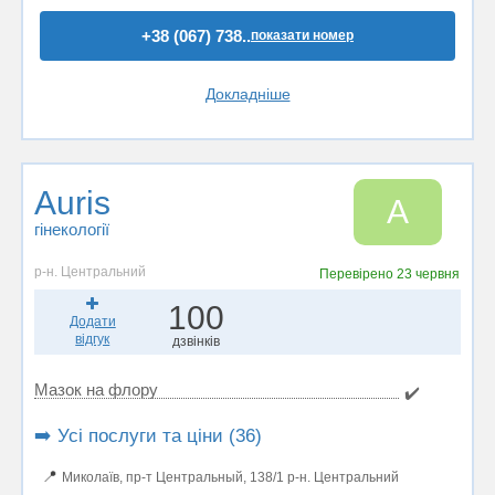
+38 (067) 738..
показати номер
Докладніше
Auris
A
гінекології
р-н. Центральний
Перевірено
23 червня
100
Додати
відгук
дзвінків
Мазок на флору
✔️
➡️ Усі послуги та ціни (36)
📍
Миколаїв, пр-т Центральный, 138/1 р-н. Центральний