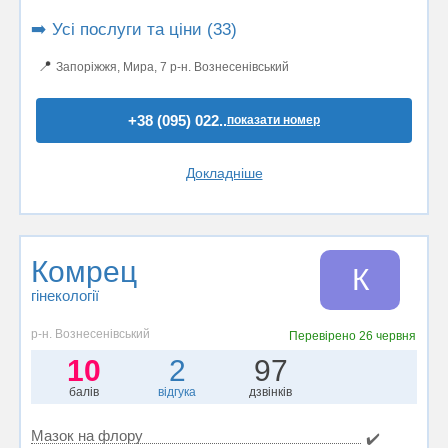
➡️ Усі послуги та ціни (33)
📍
Запоріжжя, Мира, 7 р-н. Вознесенівський
+38 (095) 022..
показати номер
Докладніше
Комрец
К
гінекології
р-н. Вознесенівський
Перевірено
26 червня
10
2
97
балів
відгука
дзвінків
Мазок на флору
✔️