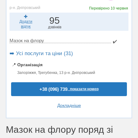
р-н. Дніпровський
Перевірено
10 червня
95
Додати
відгук
дзвінків
Мазок на флору
✔️
➡️ Усі послуги та ціни (31)
📍
Організація
Запоріжжя, Трегубенка, 13 р-н. Дніпровський
+38 (096) 739..
показати номер
Докладніше
Мазок на флору поряд зі