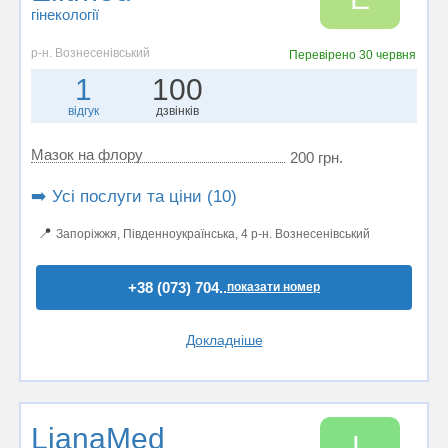
гінекології
р-н. Вознесенівський
Перевірено
30 червня
1
100
відгук
дзвінків
Мазок на флору
200 грн.
➡️ Усі послуги та ціни (10)
📍
Запоріжжя, Південноукраїнська, 4 р-н. Вознесенівський
+38 (073) 704..
показати номер
Докладніше
LianaMed
L