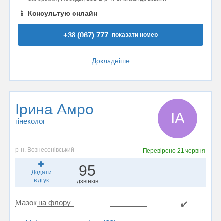
📱
Консультую онлайн
+38 (067) 777..
показати номер
Докладніше
Ірина Амро
ІА
гінеколог
р-н. Вознесенівський
Перевірено
21 червня
95
Додати
відгук
дзвінків
Мазок на флору
✔️