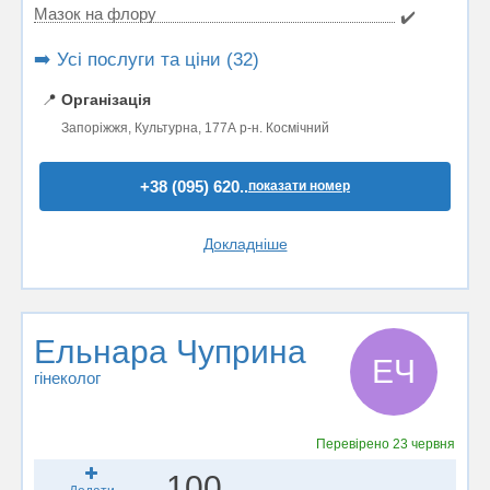
Мазок на флору
✔️
➡️ Усі послуги та ціни (32)
📍
Організація
Запоріжжя, Культурна, 177А р-н. Космічний
+38 (095) 620..
показати номер
Докладніше
Ельнара Чуприна
ЕЧ
гінеколог
Перевірено
23 червня
100