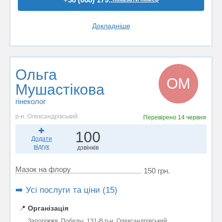
Докладніше
Ольга
ОМ
Мушастікова
гінеколог
р-н. Олександрівський
Перевірено
14 червня
100
Додати
відгук
дзвінків
Мазок на флору
150 грн.
➡️ Усі послуги та ціни (15)
📍
Організація
Запоріжжя, Победы, 131-В р-н. Олександрівський