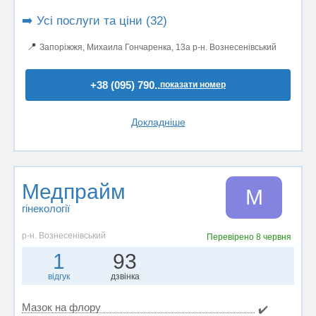
➡️ Усі послуги та ціни (32)
📍
Запоріжжя, Михаила Гончаренка, 13а р-н. Вознесенівський
+38 (095) 790..
показати номер
Докладніше
Медпрайм
М
гінекології
р-н. Вознесенівський
Перевірено
8 червня
1
93
відгук
дзвінка
Мазок на флору
✔️