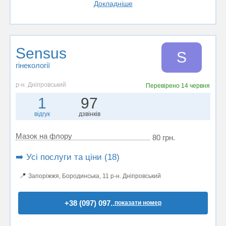
Докладніше
Sensus
S
гінекології
р-н. Дніпровський
Перевірено
14 червня
1
97
відгук
дзвінків
Мазок на флору
80 грн.
➡️ Усі послуги та ціни (18)
📍
Запоріжжя, Бородинська, 11 р-н. Дніпровський
+38 (097) 097..
показати номер