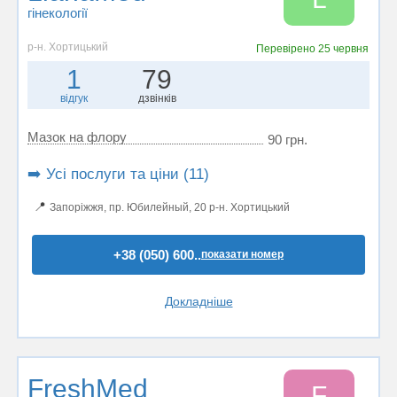
гінекології
р-н. Хортицький
Перевірено
25 червня
1
79
відгук
дзвінків
Мазок на флору
90 грн.
➡️ Усі послуги та ціни (11)
📍
Запоріжжя, пр. Юбилейный, 20 р-н. Хортицький
+38 (050) 600..
показати номер
Докладніше
FreshMed
F