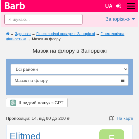
UA
Запоріжжя
→
Здоров’я
→
Гінекологічні послуги в Запоріжжі
→
Гінекологічна
діагностика
→
Мазок на флору
Мазок на флору в Запоріжжі
Мазок на флору
Швидкий пошук з GPT
Пропозицій: 14, від 80 до 200 ₴
На карті
Elitmed
E