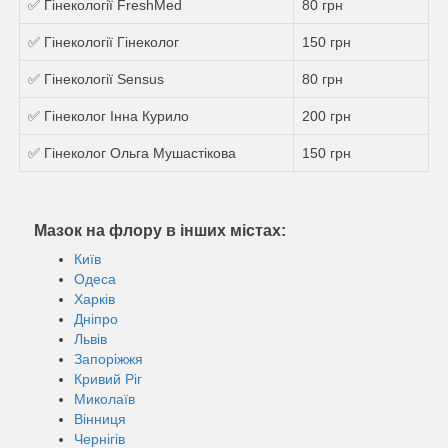
✅ Гінекології FreshMed
80 грн
✅ Гінекології Гінеколог
150 грн
✅ Гінекології Sensus
80 грн
✅ Гінеколог Інна Курило
200 грн
✅ Гінеколог Ольга Мушастікова
150 грн
Мазок на флору в інших містах:
Київ
Одеса
Харків
Дніпро
Львів
Запоріжжя
Кривий Ріг
Миколаїв
Вінниця
Чернігів