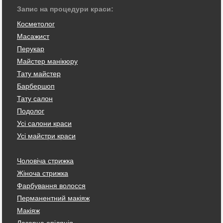
Запис на процедури краси:
Косметолог
Масажист
Перукар
Майстер манікюру
Тату майстер
Барбершоп
Тату салон
Подолог
Усі салони краси
Усі майстри краси
Чоловіча стрижка
Жіноча стрижка
Фарбування волосся
Перманентний макіяж
Макіяж
Лазерна епіляція