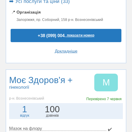
➡️ Усі послуги та ціни (33)
📍
Організація
Запоріжжя, пр. Соборний, 158 р-н. Вознесенівський
+38 (099) 004..
показати номер
Докладніше
Моє Здоров'я +
М
гінекології
р-н. Вознесенівський
Перевірено
7 червня
1
100
відгук
дзвінків
Мазок на флору
✔️