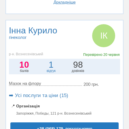
Докладніше
Інна Курило
ІК
гінеколог
р-н. Вознесенівський
Перевірено
20 червня
10
1
98
балів
відгук
дзвінків
Мазок на флору
200 грн.
➡️ Усі послуги та ціни (15)
📍
Організація
Запоріжжя, Победы, 121 р-н. Вознесенівський
+38 (068) 179..
показати номер