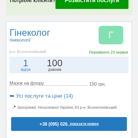
Розмістити послуги
Потрібні клієнти?
Гінеколог
Г
гінекології
р-н. Вознесенівський
Перевірено
23 червня
1
100
відгук
дзвінків
Мазок на флору
150 грн.
➡️ Усі послуги та ціни (14)
📍
Запоріжжя, Незалежної України, 63 р-н. Вознесенівський
+38 (095) 026..
показати номер