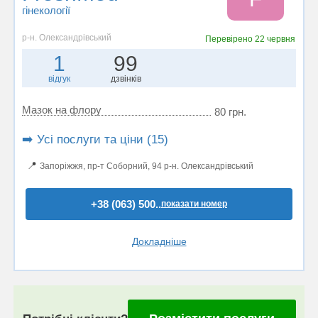
гінекології
р-н. Олександрівський
Перевірено
22 червня
1
99
відгук
дзвінків
Мазок на флору
80 грн.
➡️ Усі послуги та ціни (15)
📍
Запоріжжя, пр-т Соборний, 94 р-н. Олександрівський
+38 (063) 500..
показати номер
Докладніше