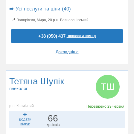
➡️ Усі послуги та ціни (40)
📍
Запоріжжя, Мира, 20 р-н. Вознесенівський
+38 (050) 437..
показати номер
Докладніше
Тетяна Шупік
ТШ
гінеколог
р-н. Космічний
Перевірено
29 червня
66
Додати
відгук
дзвінків