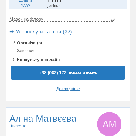
Додати
відгук
дзвінків
Мазок на флору
✔️
➡️ Усі послуги та ціни (32)
📍
Організація
Запоріжжя
📱
Консультую онлайн
+38 (063) 173..
показати номер
Докладніше
Аліна Матвєєва
АМ
гінеколог