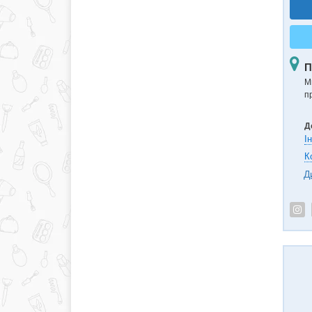
П
Ми
п
Д
І
К
Д