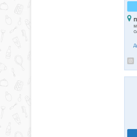
П
Ми
О
Д