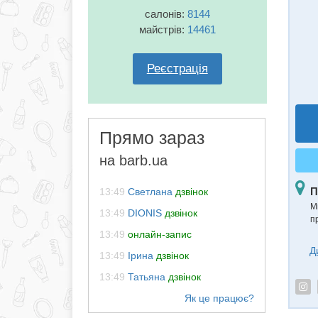
салонів:
8144
майстрів:
14461
Реєстрація
Прямо зараз
на barb.ua
П
13:49
Светлана
дзвінок
Ми
13:49
DIONIS
дзвінок
п
13:49
онлайн-запис
Д
13:49
Ірина
дзвінок
13:49
Татьяна
дзвінок