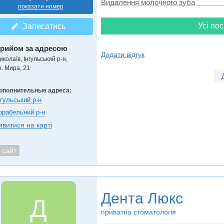
Видалення молочного зуба
показати номер
Усі пос
Записатись
рийом за адресою
Додати відгук
колаїв, Інгульський р-н,
р. Мира, 21
ополнительные адреса:
нгульський р-н
орабельний р-н
ивитися на карті
сайт
Дента Люкс
Д
приватна стоматологія