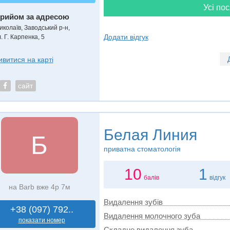
Усі пос
рийом за адресою
иколаїв, Заводський р-н,
Додати відгук
. Г. Карпенка, 5
ивитися на карті
сайт
Белая Линия
Б
приватна стоматологія
10
1
балів
відгук
на Barb вже 4р 7м
Видалення зубів
+38 (097) 792..
Видалення молочного зуба
показати номер
Складне видалення зуба