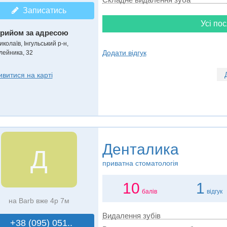
Записатись
Усі пос
рийом за адресою
колаїв, Інгульський р-н,
Додати відгук
лейника, 32
ивитися на карті
Денталика
Д
приватна стоматологія
10
1
балів
відгук
на Barb вже 4р 7м
Видалення зубів
+38 (095) 051..