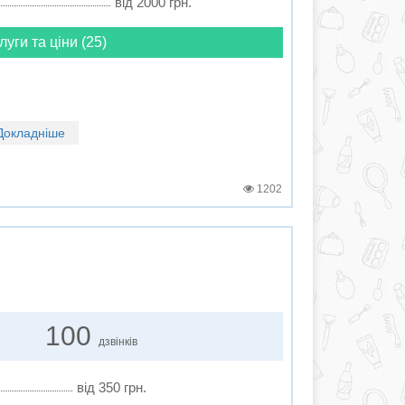
від 2000 грн.
луги та ціни (25)
Докладніше
1202
100
дзвінків
від 350 грн.