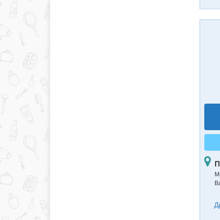
П
М
В
Д