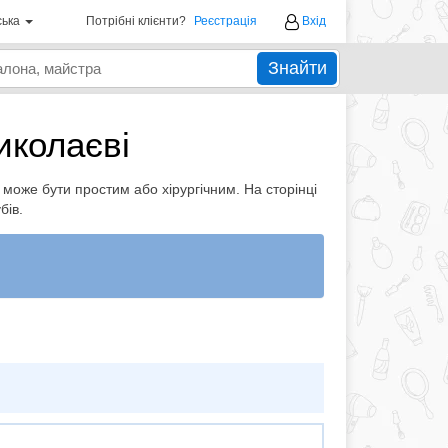
ська
Потрібні клієнти?
Реєстрація
Вхід
Знайти
иколаєві
може бути простим або хірургічним. На сторінці
бів.