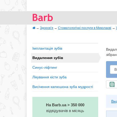
→
Здоров’я
→
Стоматологічні послуги в Миколаєві
→
Імплантація зубів
Видале
зібран
Видалення зубів
Синус-ліфтинг
Лікування кісти зуба
Ш
Висічення капюшона зуба мудрості
Вид
На Barb.ua > 350 000
відвідувачів в місяць