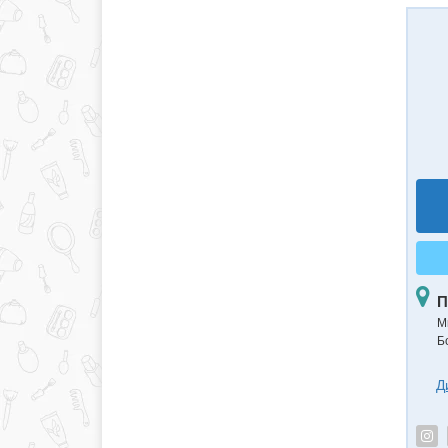
П
Ми
Б
Д