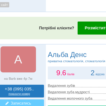
сайт
Розмістит
Потрібні клієнти?
Альба Денс
А
приватна стоматологія, стоматологія
9.6
2
балів
відгука
на Barb вже 4р 7м
Видалення зубів
+38 (095) 035..
Видалення зуба мудрості
показати номер
Видалення молочного зуба
Записатись