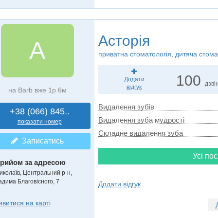
Асторія
А
приватна стоматологія, дитяча стома
100
Додати
дзвін
відгук
на Barb вже 1р 6м
Видалення зубів
+38 (066) 845..
Видалення зуба мудрості
показати номер
Складне видалення зуба
Записатись
Усі пос
рийом за адресою
иколаїв, Центральний р-н,
адима Благовісного, 7
Додати відгук
ивитися на карті