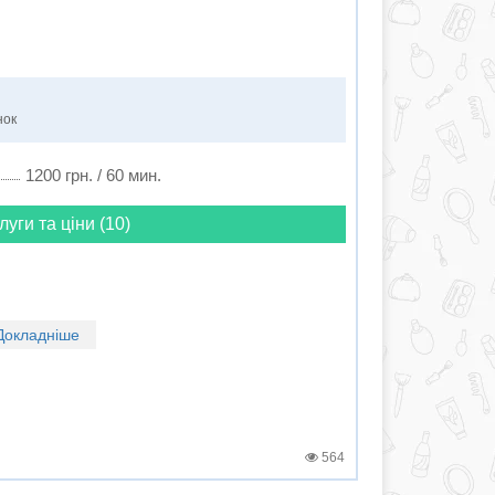
нок
1200 грн. / 60 мин.
луги та ціни (10)
Докладніше
564