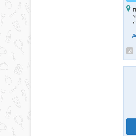
П
М
ул
Д