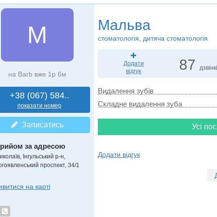
Мальва
М
стоматологія, дитяча стоматологія
87
Додати
дзвінк
відгук
на Barb вже 1р 6м
Видалення зубів
+38 (067) 584..
Складне видалення зуба
показати номер
Записатись
Усі пос
рийом за адресою
Додати відгук
колаїв, Інгульський р-н,
огоявленський проспект, 34/1
ивитися на карті