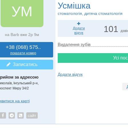
Усмішка
УМ
стоматологія, дитяча стоматологія
101
Додати
дзві
відгук
на Barb вже 2р 9м
Видалення зубів
+38 (068) 575..
показати номер
Усі пос
Записатись
Додати відгук
рийом за адресою
колаїв, Інгульський р-н,
роспект Миру 34/2
ивитися на карті
сайт