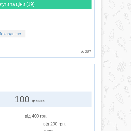
луги та ціни (19)
Докладніше
387
100
дзвінків
від 400 грн.
від 200 грн.