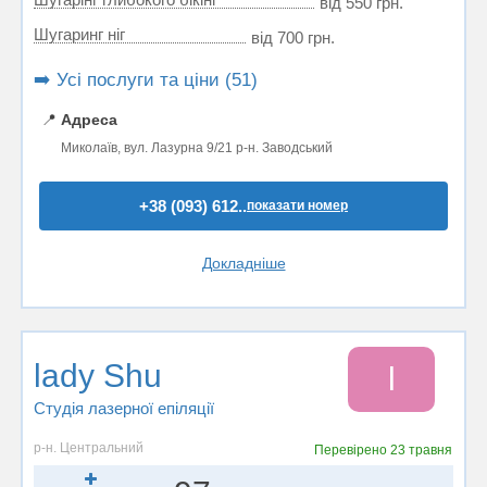
від 550 грн.
Шугаринг ніг
від 700 грн.
➡️ Усі послуги та ціни (51)
📍
Адреса
Миколаїв, вул. Лазурна 9/21 р-н. Заводський
+38 (093) 612..
показати номер
Докладніше
lady Shu
l
Студія лазерної епіляції
р-н. Центральний
Перевірено
23 травня