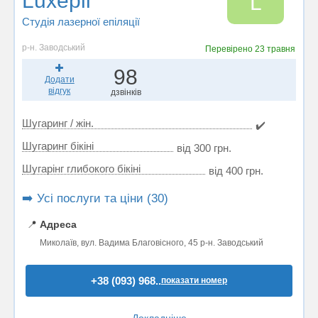
Luxepil
L
Студія лазерної епіляції
р-н. Заводський
Перевірено
23 травня
98
Додати
відгук
дзвінків
Шугаринг / жін.
✔️
Шугаринг бікіні
від 300 грн.
Шугарінг глибокого бікіні
від 400 грн.
➡️ Усі послуги та ціни (30)
📍
Адреса
Миколаїв, вул. Вадима Благовісного, 45 р-н. Заводський
+38 (093) 968..
показати номер