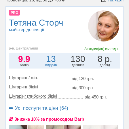
Пропозицій: 26, від 50 до 700 ₴
На карті
PRO
Тетяна Сторч
майстер депіляції
р-н. Центральний
Заходив(ла)
сьогодні
9.9
13
130
8 р.
балів
відгуків
дзвінків
досвід
Шугаринг / жін.
від 120 грн.
Шугаринг бікіні
від 300 грн.
Шугарінг глибокого бікіні
від 450 грн.
➡️ Усі послуги та ціни (64)
🎁 Знижка 10% за промокодом Barb