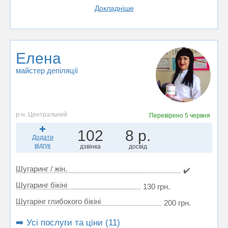
Докладніше
Елена
майстер депіляції
р-н. Центральний
Перевірено
5 червня
102
8 р.
Додати
відгук
дзвінка
досвід
Шугаринг / жін.
✔️
Шугаринг бікіні
130 грн.
Шугарінг глибокого бікіні
200 грн.
➡️ Усі послуги та ціни (11)