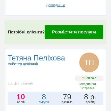
Докладніше
Розмістити послуги
Потрібні клієнти?
Тетяна Пеліхова
ТП
майстер депіляції
Світло є
р-н. Центральний
Заходив(ла)
12 травня
10
8
79
8 р.
балів
відгуків
дзвінків
досвід