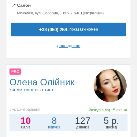
📍
Салон
Миколаїв, вул. Соборна, 1 каб. 7 р-н. Центральний
+38 (050) 258..
показати номер
Докладніше
PRO
Олена Олійник
косметолог-естетист
р-н. Центральний
Заходив(ла)
15 липня
10
8
127
5 р.
балів
відгуків
дзвінків
досвід