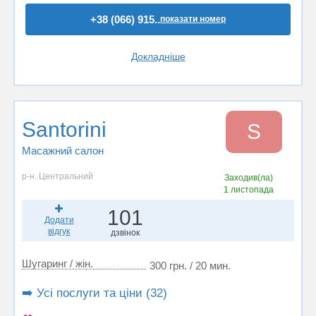
+38 (066) 915..
показати номер
Докладніше
Santorini
S
Масажний салон
р-н. Центральний
Заходив(ла)
1 листопада
101
Додати
відгук
дзвінок
Шугаринг / жін.
300 грн. / 20 мин.
➡️ Усі послуги та ціни (32)