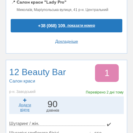
📍
Салон краси "Lady Pro"
Миколаїв, Маріупольська вулиця, 41 р-н. Центральний
+38 (068) 109..
показати номер
Докладніше
12 Beauty Bar
1
Салон краси
р-н. Заводський
Перевірено
2 дні тому
90
Додати
відгук
дзвінків
Шугаринг / жін.
✔️
Шугарінг глибокого бікіні