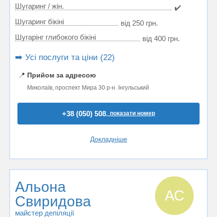
Шугаринг / жін.
✔️
Шугаринг бікіні
від 250 грн.
Шугарінг глибокого бікіні
від 400 грн.
➡️ Усі послуги та ціни (22)
📍
Прийом за адресою
Миколаїв, проспект Мира 30 р-н. Інгульський
+38 (050) 508..
показати номер
Докладніше
Альона
АС
Свиридова
майстер депіляції