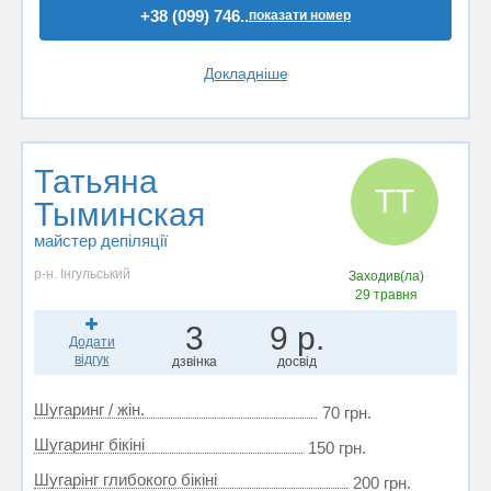
+38 (099) 746..
показати номер
Докладніше
Татьяна
ТТ
Тыминская
майстер депіляції
р-н. Інгульський
Заходив(ла)
29 травня
3
9 р.
Додати
відгук
дзвінка
досвід
Шугаринг / жін.
70 грн.
Шугаринг бікіні
150 грн.
Шугарінг глибокого бікіні
200 грн.