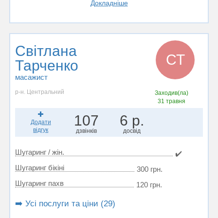
Докладніше
Світлана
СТ
Тарченко
масажист
р-н. Центральний
Заходив(ла)
31 травня
107
6 р.
Додати
відгук
дзвінків
досвід
Шугаринг / жін.
✔️
Шугаринг бікіні
300 грн.
Шугаринг пахв
120 грн.
➡️ Усі послуги та ціни (29)