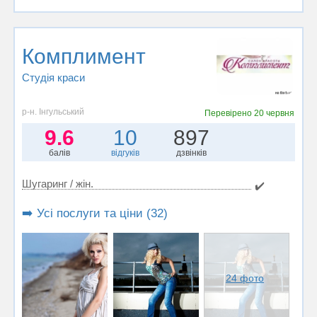
Комплимент
Студія краси
р-н. Інгульський
Перевірено
20 червня
9.6
10
897
балів
відгуків
дзвінків
Шугаринг / жін.
✔️
➡️ Усі послуги та ціни (32)
24 фото