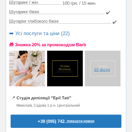
Шугаринг / жін.
100 грн. / 15 мин.
Шугаринг бікіні
✔️
Шугарінг глибокого бікіні
✔️
➡️ Усі послуги та ціни (22)
🎁 Знижка 20% за промокодом Barb
10 фото
📍
Студія депіляції "Epil Tati"
Миколаїв, Садова 1 р-н. Центральний
+38 (095) 742..
показати номер