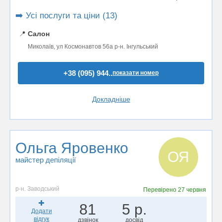
➡️ Усі послуги та ціни (13)
📍
Салон
Миколаїв, ул Космонавтов 56а р-н. Інгульський
+38 (095) 944..
показати номер
Докладніше
Ольга Яровенко
ОЯ
майстер депіляції
р-н. Заводський
Перевірено
27 червня
81
5 р.
Додати
відгук
дзвінок
досвід