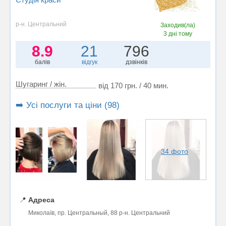
р-н. Центральний
Заходив(ла)
3 дні тому
8.9
21
796
балів
відгук
дзвінків
Шугаринг / жін.
від 170 грн. / 40 мин.
➡️ Усі послуги та ціни (98)
34 фото
📍
Адреса
Миколаїв, пр. Центральный, 88 р-н. Центральний