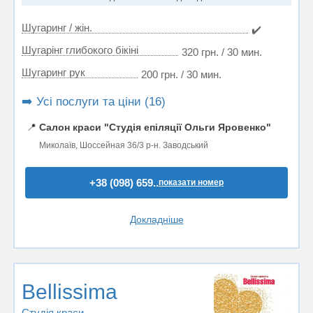
Шугаринг / жін.
✔️
Шугарінг глибокого бікіні
320 грн. / 30 мин.
Шугаринг рук
200 грн. / 30 мин.
➡️ Усі послуги та ціни (16)
📍
Салон краси "Студія епіляції Ольги Яровенко"
Миколаїв, Шоссейная 36/3 р-н. Заводський
+38 (098) 659..
показати номер
Докладніше
Bellissima
Студія краси