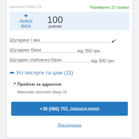
проспект Миру 34
Перевірено
22 травня
100
Додати
відгук
дзвінків
Шугаринг / жін.
✔️
Шугаринг бікіні
від 350 грн.
Шугарінг глибокого бікіні
від 500 грн.
➡️ Усі послуги та ціни (11)
📍
Прийом за адресою
Миколаїв, проспект Миру 34
+38 (066) 751..
показати номер
Докладніше