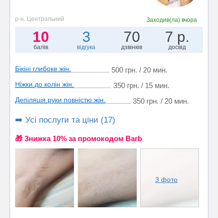
р-н. Центральний
Заходив(ла)
вчора
10
3
70
7 р.
балів
відгука
дзвінків
досвід
Бікіні глибоке жін.
500 грн. / 20 мин.
Ніжки до колін жін.
350 грн. / 15 мин.
Депіляція руки повністю жін.
350 грн. / 20 мин.
➡️ Усі послуги та ціни (17)
🎁 Знижка 10% за промокодом Barb
3 фото