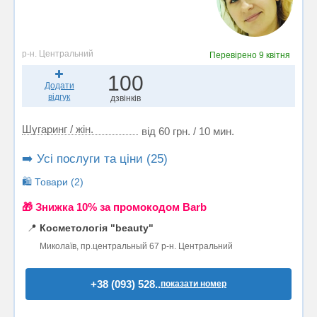
р-н. Центральний
Перевірено
9 квітня
100
Додати
відгук
дзвінків
Шугаринг / жін.
від 60 грн. / 10 мин.
➡️ Усі послуги та ціни (25)
🛍️ Товари (2)
🎁 Знижка 10% за промокодом Barb
📍
Косметологія "beauty"
Миколаїв, пр.центральный 67 р-н. Центральний
+38 (093) 528..
показати номер