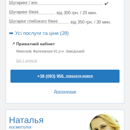
Шугаринг / жін.
✔️
Шугаринг бікіні
від 300 грн. / 20 мин.
Шугарінг глибокого бікіні
від 350 грн. / 30 мин.
➡️ Усі послуги та ціни (28)
📍
Приватний кабінет
Миколаїв, Фалеевская 91 р-н. Заводський
Ще 1 адреса
+38 (093) 955..
показати номер
Докладніше
Наталья
косметолог