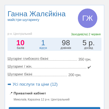
Ганна Жалєйкіна
ГЖ
майстри шугарингу
р-н. Центральний
Заходив(ла)
2 червня
10
1
98
5 р.
балів
відгук
дзвінків
досвід
Шугарінг глибокого бікіні
350 грн.
Шугаринг / жін.
✔️
Шугаринг бікіні
200 грн.
➡️ Усі послуги та ціни (12)
📍
Приватний кабінет
Миколаїв, Каразіна 12 р-н. Центральний