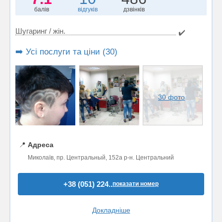
балів
відгуків
дзвінків
Шугаринг / жін.
✔️
➡️ Усі послуги та ціни (30)
30 фото
📍
Адреса
Миколаїв, пр. Центральный, 152а р-н. Центральний
+38 (051) 224..
показати номер
Докладніше