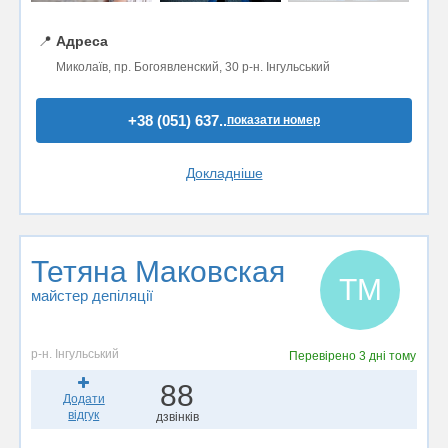
📍
Адреса
Миколаїв, пр. Богоявленский, 30 р-н. Інгульський
+38 (051) 637..
показати номер
Докладніше
Тетяна Маковская
ТМ
майстер депіляції
р-н. Інгульський
Перевірено
3 дні тому
88
Додати
відгук
дзвінків