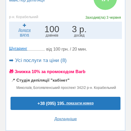
р-н. Корабельний
Заходив(ла)
3 червня
100
3 р.
Додати
відгук
дзвінків
досвід
Шугаринг
від 100 грн. / 20 мин.
➡️ Усі послуги та ціни (8)
🎁 Знижка 10% за промокодом Barb
📍
Студія депіляції "кабінет"
Миколаїв, Богоявленський проспект 342/2 р-н. Корабельний
+38 (095) 195..
показати номер
Докладніше