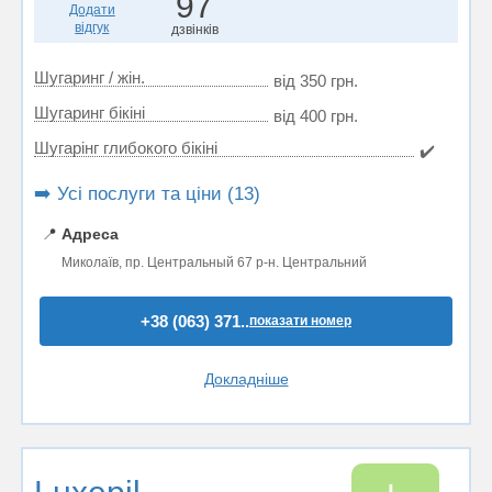
97
Додати
відгук
дзвінків
Шугаринг / жін.
від 350 грн.
Шугаринг бікіні
від 400 грн.
Шугарінг глибокого бікіні
✔️
➡️ Усі послуги та ціни (13)
📍
Адреса
Миколаїв, пр. Центральный 67 р-н. Центральний
+38 (063) 371..
показати номер
Докладніше