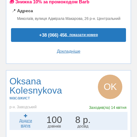
🎁 Знижка 10% за промокодом Barb
📍
Адреса
Миколаїв, вулиця Адмірала Макарова, 26 р-н. Центральний
+38 (066) 456..
показати номер
Докладніше
Oksana
OK
Kolesnykova
масажист
р-н. Заводський
Заходив(ла)
14 квітня
100
8 р.
Додати
відгук
дзвінків
досвід