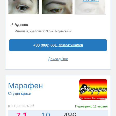
📍
Адреса
Миколаїв, Чкалова 213 р-н. Інгульський
+38 (066) 661..
показати номер
Докладніше
Марафен
Студія краси
р-н. Центральний
Перевірено
11 червня
7.1
10
486