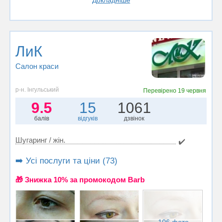
Докладніше
ЛиК
Салон краси
р-н. Інгульський
Перевірено
19 червня
9.5
15
1061
балів
відгуків
дзвінок
Шугаринг / жін.
✔️
➡️ Усі послуги та ціни (73)
🎁 Знижка 10% за промокодом Barb
106 фото