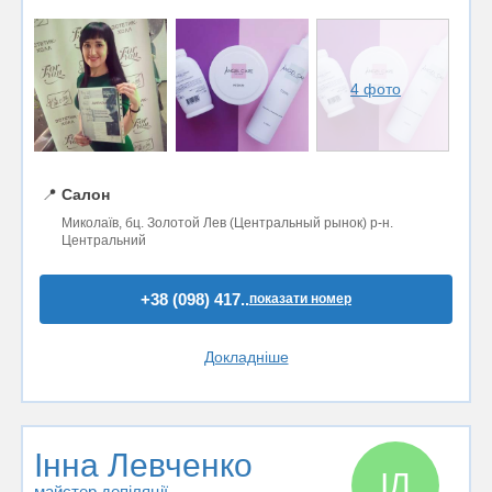
4 фото
📍
Салон
Миколаїв, бц. Золотой Лев (Центральный рынок) р-н.
Центральний
+38 (098) 417..
показати номер
Докладніше
Інна Левченко
ІЛ
майстер депіляції