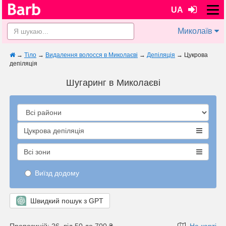
UA
Миколаїв
→
Тіло
→
Видалення волосся в Миколаєві
→
Депіляція
→
Цукрова
депіляція
Шугаринг в Миколаєві
Цукрова депіляція
Всі зони
Виїзд додому
Швидкий пошук з GPT