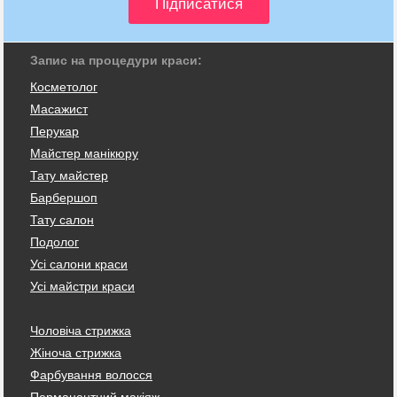
Запис на процедури краси:
Косметолог
Масажист
Перукар
Майстер манікюру
Тату майстер
Барбершоп
Тату салон
Подолог
Усі салони краси
Усі майстри краси
Чоловіча стрижка
Жіноча стрижка
Фарбування волосся
Перманентний макіяж