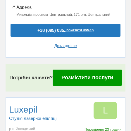
📍
Адреса
Миколаїв, проспект Центральний, 171 р-н. Центральний
+38 (095) 035..
показати номер
Докладніше
Розмістити послуги
Потрібні клієнти?
Luxepil
L
Студія лазерної епіляції
р-н. Заводський
Перевірено
23 травня