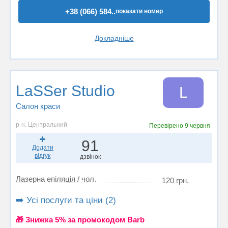
+38 (066) 584..
показати номер
Докладніше
LaSSer Studio
L
Салон краси
р-н. Центральний
Перевірено
9 червня
91
Додати
відгук
дзвінок
Лазерна епіляція / чол.
120 грн.
➡️ Усі послуги та ціни (2)
🎁 Знижка 5% за промокодом Barb