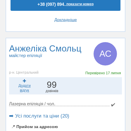
+38 (097) 894..
показати номер
Докладніше
Анжеліка Смольц
АС
майстер епіляції
р-н. Центральний
Перевірено
17 липня
99
Додати
відгук
дзвінків
Лазерна епіляція / чол.
✔️
➡️ Усі послуги та ціни (20)
📍
Прийом за адресою