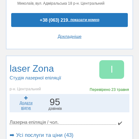
Миколаїв, вул. Адміральська 18 р-н. Центральний
+38 (063) 219..
показати номер
Докладніше
laser Zona
l
Студія лазерної епіляції
р-н. Центральний
Перевірено
23 травня
95
Додати
відгук
дзвінків
Лазерна епіляція / чол.
✔️
➡️ Усі послуги та ціни (43)