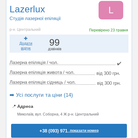
Lazerlux
L
Студія лазерної епіляції
р-н. Центральний
Перевірено
23 травня
99
Додати
відгук
дзвінків
Лазерна епіляція / чол.
✔️
Лазерна епіляція живота / чол.
від 300 грн.
Лазерна епіляція сідниць / чол.
від 300 грн.
➡️ Усі послуги та ціни (14)
📍
Адреса
Миколаїв, вул. Соборна, 4 Ж р-н. Центральний
+38 (093) 971..
показати номер