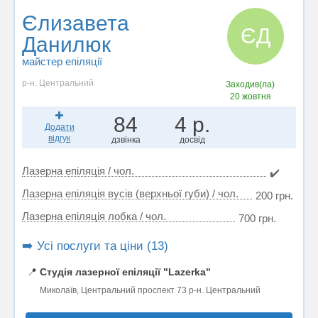
Єлизавета
ЄД
Данилюк
майстер епіляції
р-н. Центральний
Заходив(ла)
20 жовтня
84
4 р.
Додати
відгук
дзвінка
досвід
Лазерна епіляція / чол.
✔️
Лазерна епіляція вусів (верхньої губи) / чол.
200 грн.
Лазерна епіляція лобка / чол.
700 грн.
➡️ Усі послуги та ціни (13)
📍
Студія лазерної епіляції "Lazerka"
Миколаїв, Центральний проспект 73 р-н. Центральний