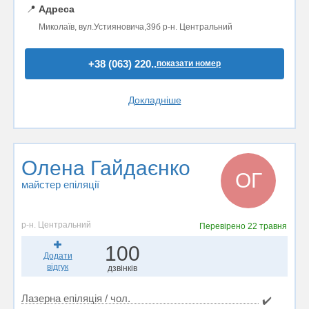
📍
Адреса
Миколаїв, вул.Устияновича,39б р-н. Центральний
+38 (063) 220..
показати номер
Докладніше
Олена Гайдаєнко
ОГ
майстер епіляції
р-н. Центральний
Перевірено
22 травня
100
Додати
відгук
дзвінків
Лазерна епіляція / чол.
✔️