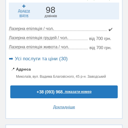
98
Додати
відгук
дзвінків
Лазерна епіляція / чол.
✔️
Лазерна епіляція грудей / чол.
від 700 грн.
Лазерна епіляція живота / чол.
від 700 грн.
➡️ Усі послуги та ціни (30)
📍
Адреса
Миколаїв, вул. Вадима Благовісного, 45 р-н. Заводський
+38 (093) 968..
показати номер
Докладніше