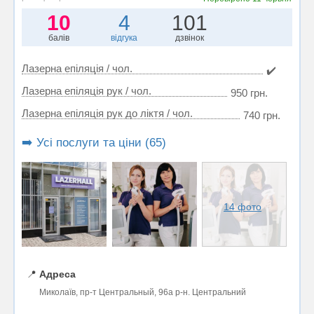
10
4
101
балів
відгука
дзвінок
Лазерна епіляція / чол.
✔️
Лазерна епіляція рук / чол.
950 грн.
Лазерна епіляція рук до ліктя / чол.
740 грн.
➡️ Усі послуги та ціни (65)
14 фото
📍
Адреса
Миколаїв, пр-т Центральный, 96а р-н. Центральний