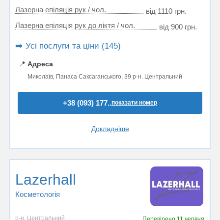
Лазерна епіляція рук / чол.
від 1110 грн.
Лазерна епіляція рук до ліктя / чол.
від 900 грн.
➡️ Усі послуги та ціни (145)
📍
Адреса
Миколаїв, Панаса Саксаганського, 39 р-н. Центральний
+38 (093) 177..
показати номер
Докладніше
Lazerhall
Косметологія
р-н. Центральний
Перевірено
11 червня