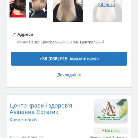
34 фото
📍
Адреса
Миколаїв, пр. Центральный, 88 р-н. Центральний
+38 (066) 915..
показати номер
Докладніше
Центр краси і здоров'я
Авіценна Естетик
Косметологія
Світло є
вул. Шнеєрсона, 37
Заходив(ла)
3 травня