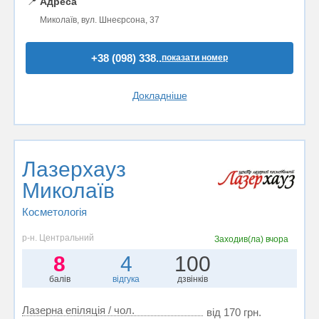
📍
Адреса
Миколаїв, вул. Шнеєрсона, 37
+38 (098) 338..
показати номер
Докладніше
Лазерхауз
Миколаїв
Косметологія
р-н. Центральний
Заходив(ла)
вчора
8
4
100
балів
відгука
дзвінків
Лазерна епіляція / чол.
від 170 грн.