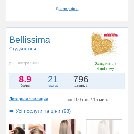
Докладніше
Bellissima
Студія краси
р-н. Центральний
Заходив(ла)
4 дні тому
8.9
21
796
балів
відгук
дзвінків
Лазерная эпиляция
від 100 грн. / 15 мин.
➡️ Усі послуги та ціни (98)