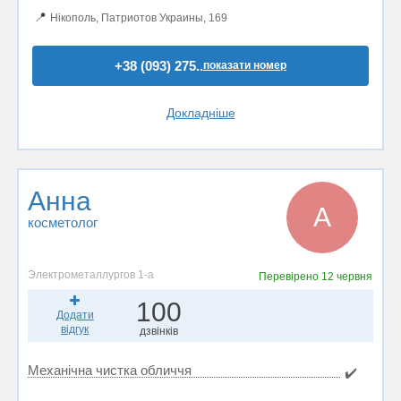
📍
Нікополь, Патриотов Украины, 169
+38 (093) 275..
показати номер
Докладніше
Анна
А
косметолог
Электрометаллургов 1-а
Перевірено
12 червня
100
Додати
відгук
дзвінків
Механічна чистка обличчя
✔️