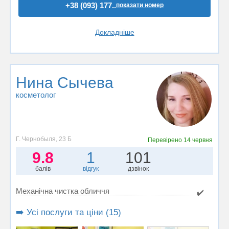
+38 (093) 177..
показати номер
Докладніше
Нина Сычева
косметолог
Г. Чернобыля, 23 Б
Перевірено
14 червня
9.8
1
101
балів
відгук
дзвінок
Механічна чистка обличчя
✔️
➡️ Усі послуги та ціни (15)