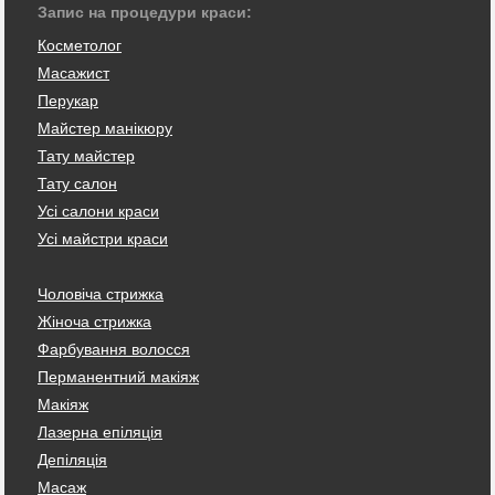
Запис на процедури краси:
Косметолог
Масажист
Перукар
Майстер манікюру
Тату майстер
Тату салон
Усі салони краси
Усі майстри краси
Чоловіча стрижка
Жіноча стрижка
Фарбування волосся
Перманентний макіяж
Макіяж
Лазерна епіляція
Депіляція
Масаж