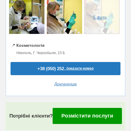
5 фото
📍
Косметологія
Нікополь, Г. Чернобыля, 23 Б
+38 (050) 252..
показати номер
Докладніше
Розмістити послуги
Потрібні клієнти?