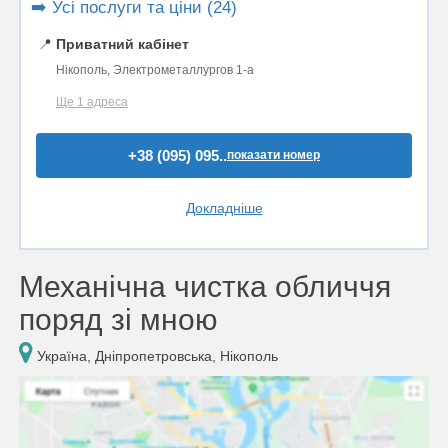
➡️ Усі послуги та ціни (24)
📍
Приватний кабінет
Нікополь, Электрометаллургов 1-а
Ще 1 адреса
+38 (095) 095..
показати номер
Докладніше
Механічна чистка обличчя
поряд зі мною
Україна, Дніпропетровська, Нікополь