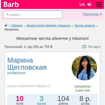
UA
Нікополь
→
Обличчя
→
Косметологія обличчя у Нікополі
→
Чистка обличчя
→
Механічна
Механічна чистка обличчя у Нікополі
Пропозицій: 4, від 250 до 750 ₴
На карті
Марина
Щегловская
косметолог
вулиця Незалежності України, 5
Заходив(ла)
5 днів тому
10
3
104
8 р.
балів
відгука
дзвінка
досвід