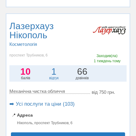
Лазерхауз
Нікополь
Косметологія
проспект Трубников, 6
Заходив(ла)
1 тиждень тому
10
1
66
балів
відгук
дзвінків
Механічна чистка обличчя
від 750 грн.
➡️ Усі послуги та ціни (103)
📍
Адреса
Нікополь, проспект Трубников, 6