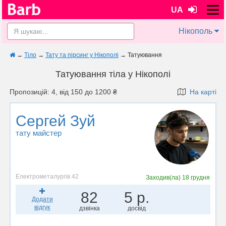
UA
Нікополь
→
Тіло
→
Тату та пірсинг у Нікополі
→
Татуювання
Татуювання тіла у Нікополі
Пропозицій: 4, від 150 до 1200 ₴
На карті
Сергей Зуй
тату майстер
Електрометалургів 42
Заходив(ла)
18 грудня
82
5 р.
Додати
відгук
дзвінка
досвід