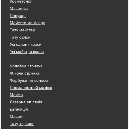
Косметолог
Масажист
Перукар
Майстер манікюру
Тату майстер
Тату салон
Усі салони краси
Усі майстри краси
Чоловіча стрижка
Жіноча стрижка
Фарбування волосся
Перманентний макіяж
Макіяж
Лазерна епіляція
Депіляція
Масаж
Тату, пірсинг