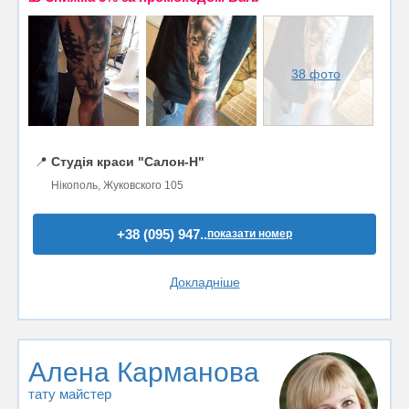
38 фото
📍
Студія краси "Салон-Н"
Нікополь, Жуковского 105
+38 (095) 947..
показати номер
Докладніше
Алена Карманова
тату майстер