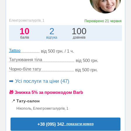
Електрометалургів, 1
Перевірено
21 червня
10
2
100
балів
відгука
дзвінків
Tattoo
від 500 грн. / 1 ч.
Татуювання тіла
від 500 грн.
Чорно-біле тату
від 500 грн.
➡️ Усі послуги та ціни (47)
🎁 Знижка 5% за промокодом Barb
📍
Тату-салон
Нікополь, Електрометалургів, 1
+38 (095) 342..
показати номер