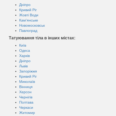
Дніпро
Кривий Ріг
Жовті Води
Кам'янське
Новомосковськ
Павлоград
Татуювання тіла в інших містах:
Київ
Одеса
Харків
Дніпро
Львів
Запоріжжя
Кривий Ріг
Миколаїв
Вінниця
Херсон
Чернігів
Полтава
Черкаси
Житомир