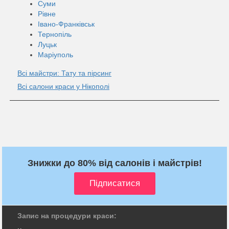
Суми
Рівне
Івано-Франківськ
Тернопіль
Луцьк
Маріуполь
Всі майстри: Тату та пірсинг
Всі салони краси у Нікополі
Знижки до 80% від салонів і майстрів!
Запис на процедури краси: