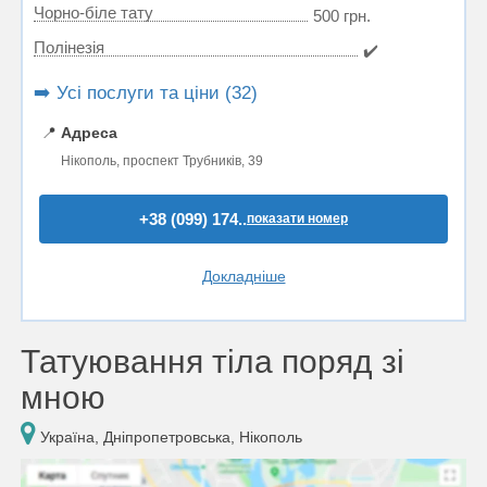
Чорно-біле тату
500 грн.
Полінезія
✔️
➡️ Усі послуги та ціни (32)
📍
Адреса
Нікополь, проспект Трубників, 39
+38 (099) 174..
показати номер
Докладніше
Татуювання тіла поряд зі
мною
Україна, Дніпропетровська, Нікополь