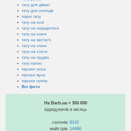
тату для дівчат
тату для хлопців
парні тату
тату на нозі
тату на передпліччі
тату на плечі
тату на зап'ясті
тату на спині
тату на стегні
тату на грудях
тату напис
пірсинг носа
пірсинг вуха
пірсинг пупка
Всі фото
На Barb.ua > 350 000
відвідувачів в місяць
салонів:
8142
майстрів:
14466