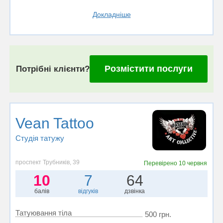
Докладніше
Розмістити послуги
Потрібні клієнти?
Vean Tattoo
Студія татужу
проспект Трубників, 39
Перевірено
10 червня
10
7
64
балів
відгуків
дзвінка
Татуювання тіла
500 грн.