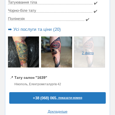
Татуювання тіла
✔️
Чорно-біле тату
✔️
Полінезія
✔️
➡️ Усі послуги та ціни (20)
2 фото
📍
Тату салон "1639"
Нікополь, Електрометалургів 42
+38 (068) 065..
показати номер
Докладніше