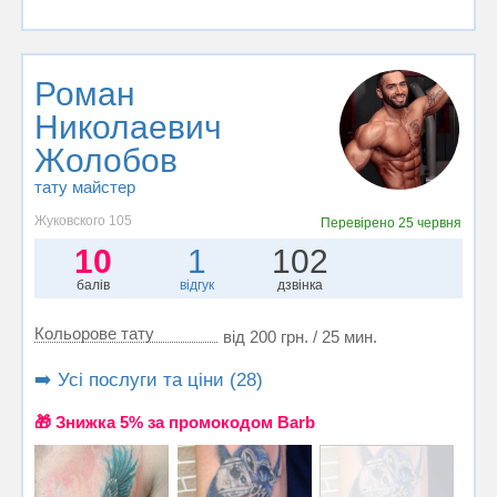
Роман
Николаевич
Жолобов
тату майстер
Жуковского 105
Перевірено
25 червня
10
1
102
балів
відгук
дзвінка
Кольорове тату
від 200 грн. / 25 мин.
➡️ Усі послуги та ціни (28)
🎁 Знижка 5% за промокодом Barb