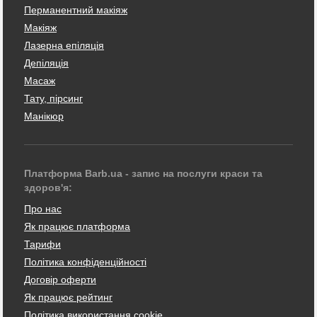
Перманентний макіяж
Макіяж
Лазерна епіляція
Депіляція
Масаж
Тату, пірсинг
Манікюр
Платформа Barb.ua - запис на послуги краси та
здоров'я:
Про нас
Як працює платформа
Тарифи
Політика конфіденційності
Договір оферти
Як працює рейтинг
Політика використання cookie