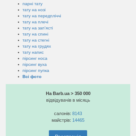
парні тату
тату на нозі
тату на передпліччі
тату на плечі
тату на зап'ясті
тату на спині
тату на стегні
тату на грудях
тату напис
пірсинг носа
пірсинг вуха
пірсинг пупка
Всі фото
На Barb.ua > 350 000
відвідувачів в місяць
салонів:
8143
майстрів:
14465