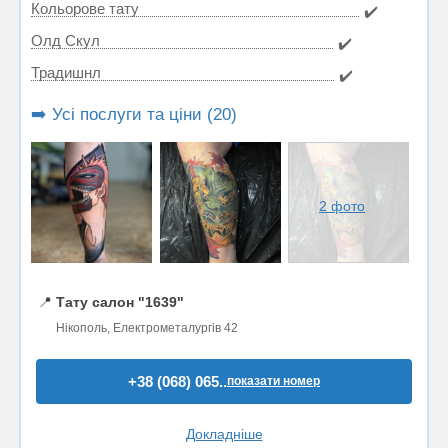
Кольорове тату
✔️
Олд Скул
✔️
Традишнл
✔️
➡️ Усі послуги та ціни (20)
2 фото
📍
Тату салон "1639"
Нікополь, Електрометалургів 42
+38 (068) 065..
показати номер
Докладніше