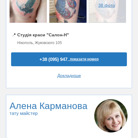
38 фото
📍
Студія краси "Салон-Н"
Нікополь, Жуковского 105
+38 (095) 947..
показати номер
Докладніше
Алена Карманова
тату майстер