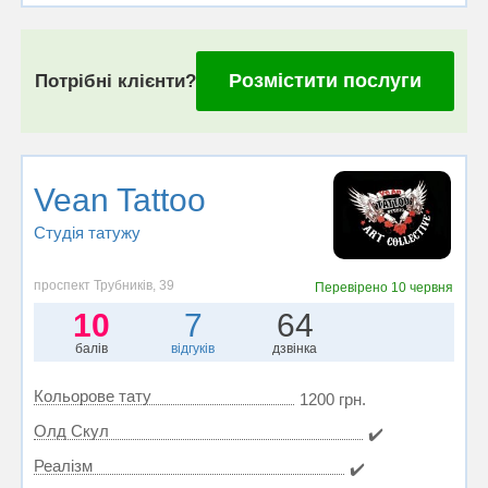
Розмістити послуги
Потрібні клієнти?
Vean Tattoo
Студія татужу
проспект Трубників, 39
Перевірено
10 червня
10
7
64
балів
відгуків
дзвінка
Кольорове тату
1200 грн.
Олд Скул
✔️
Реалізм
✔️