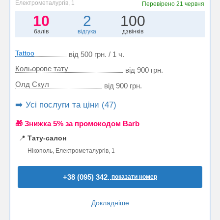
Електрометалургів, 1
Перевірено
21 червня
10
2
100
балів
відгука
дзвінків
Tattoo
від 500 грн. / 1 ч.
Кольорове тату
від 900 грн.
Олд Скул
від 900 грн.
➡️ Усі послуги та ціни (47)
🎁 Знижка 5% за промокодом Barb
📍
Тату-салон
Нікополь, Електрометалургів, 1
+38 (095) 342..
показати номер
Докладніше