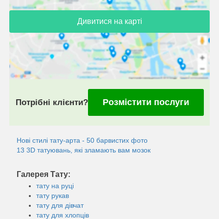
Дивитися на карті
Розмістити послуги
Потрібні клієнти?
Нові стилі тату-арта - 50 барвистих фото
13 3D татуювань, які зламають вам мозок
Галерея Тату:
тату на руці
тату рукав
тату для дівчат
тату для хлопців