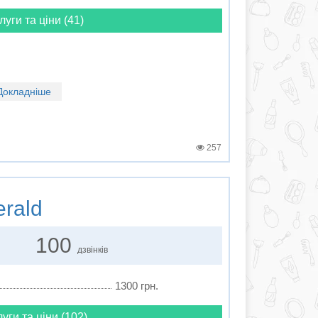
луги та ціни (41)
Докладніше
257
rald
100
дзвінків
1300 грн.
луги та ціни (102)