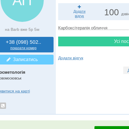
АП
100
Додати
дзвін
відгук
Карбоксітерапія обличчя
на Barb вже 5р 5м
Усі пос
+38 (098) 502..
показати номер
Додати відгук
Записатись
осметологія
овомосковськ
ивитися на карті