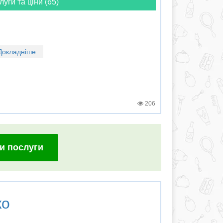
луги та ціни (65)
Докладніше
206
и послуги
ко