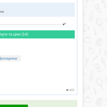
ків
✔️
луги та ціни (14)
Докладніше
421