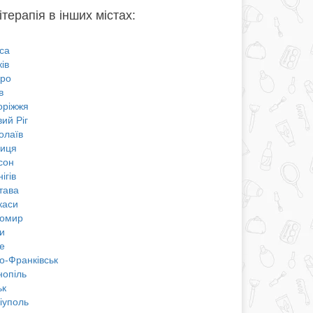
терапія в інших містах:
са
ів
про
в
оріжжя
ий Ріг
олаїв
ниця
сон
ігів
тава
каси
омир
и
е
о-Франківськ
нопіль
ьк
іуполь