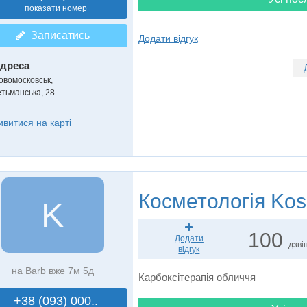
показати номер
Записатись
Додати відгук
дреса
овомосковськ
,
етьманська, 28
ивитися на карті
Косметологія
Kos
K
100
Додати
дзвін
відгук
на Barb вже 7м 5д
Карбоксітерапія обличчя
+38 (093) 000..