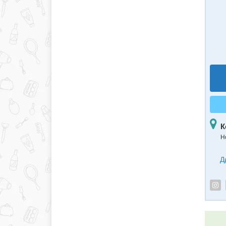
К
Н
Д