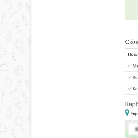
Скіл
Посл
✅ Мед
✅ Ко
✅ Ко
Карб
Укр