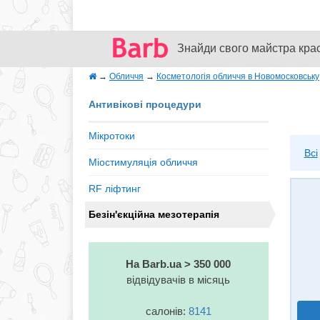
Знайди свого майстра кра
→
Обличчя
→
Косметологія обличчя в Новомосковську
Антивікові процедури
Мікротоки
Всі
Міостимуляція обличчя
RF ліфтинг
Безін'єкційна мезотерапія
На Barb.ua > 350 000
відвідувачів в місяць
салонів:
8141