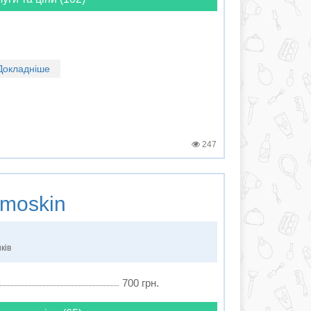
Докладніше
247
moskin
ків
700 грн.