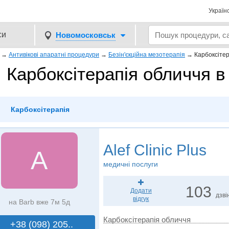
Україн
си
Новомосковськ
→
Антивікові апаратні процедури
→
Безін'єкційна мезотерапія
→
Карбоксіте
Карбоксітерапія обличчя 
Карбоксітерапія
Alef Clinic Plus
A
медичні послуги
103
Додати
дзві
відгук
на Barb вже 7м 5д
Карбоксітерапія обличчя
+38 (098) 205..