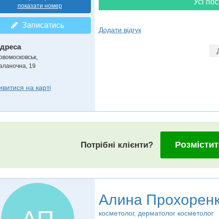
Усі пос
показати номер
Записатись
Додати відгук
дреса
овомосковськ
,
аланочна, 19
ивитися на карті
Розмістит
Потрібні клієнти?
Алина Прохорен
косметолог, дерматолог косметолог