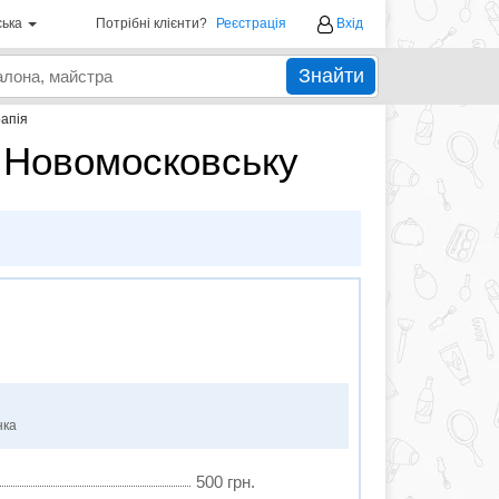
ська
Потрібні клієнти?
Реєстрація
Вхід
Знайти
рапія
в Новомосковську
нка
500 грн.