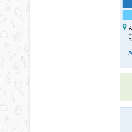
А
Н
П
Д