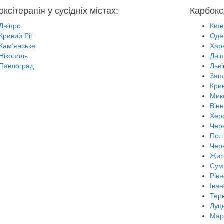
ксітерапія у сусідніх містах:
Карбоксі
Дніпро
Київ
Кривий Ріг
Оде
Кам'янське
Харк
Нікополь
Дні
Павлоград
Льві
Зап
Крив
Мик
Він
Хер
Черн
Пол
Чер
Жит
Сум
Рівн
Іван
Тер
Луц
Мар