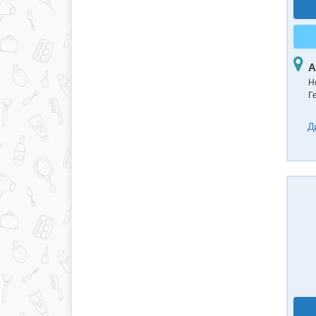
А
Н
Г
Д