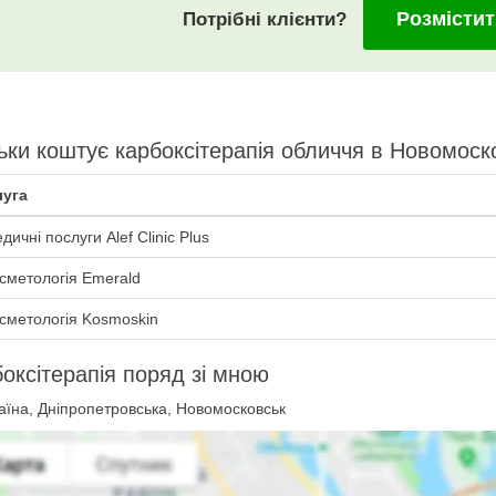
Розмістит
Потрібні клієнти?
ьки коштує карбоксітерапія обличчя в Новомоск
уга
ичні послуги Alef Clinic Plus
сметологія Emerald
сметологія Kosmoskin
оксітерапія поряд зі мною
аїна, Дніпропетровська, Новомосковськ