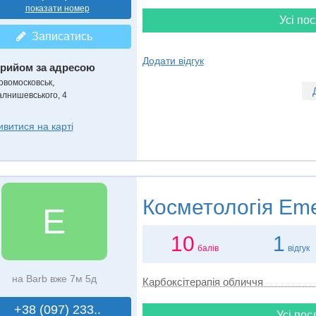
показати номер
Усі пос
Записатись
Додати відгук
рийом за адресою
овомосковськ,
алнишевського, 4
ивитися на карті
Косметологія
Eme
E
10
1
балів
відгук
на Barb вже 7м 5д
Карбоксітерапія обличчя
+38 (097) 233..
Усі пос