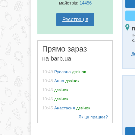
майстрів:
14456
Реєстрація
П
Н
К
Прямо зараз
Д
на barb.ua
10:49
Руслана
дзвінок
10:48
Анна
дзвінок
10:46
дзвінок
10:46
дзвінок
10:45
Анастасия
дзвінок