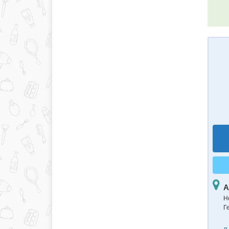
А
Н
Ге