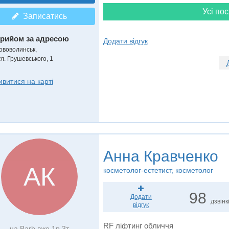
Усі пос
Записатись
рийом за адресою
Додати відгук
ововолинськ,
л. Грушевського, 1
ивитися на карті
Анна Кравченко
АК
косметолог-естетист, косметолог
98
Додати
дзвінк
відгук
RF ліфтинг обличчя
на Barb вже 1р 3т