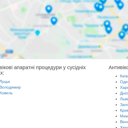
вікові апаратні процедури у сусідніх
Антивік
х:
Київ
Луцьк
Оде
Володимир
Харк
Ковель
Дні
Льві
Зап
Крив
Мик
Він
Хер