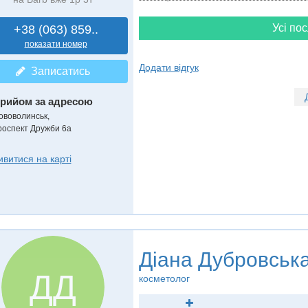
Усі пос
+38 (063) 859..
показати номер
Додати відгук
Записатись
рийом за адресою
ововолинськ,
роспект Дружби 6а
ивитися на карті
Діана Дубровськ
ДД
косметолог