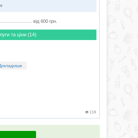
ів
від 600 грн.
луги та ціни (14)
Докладніше
119