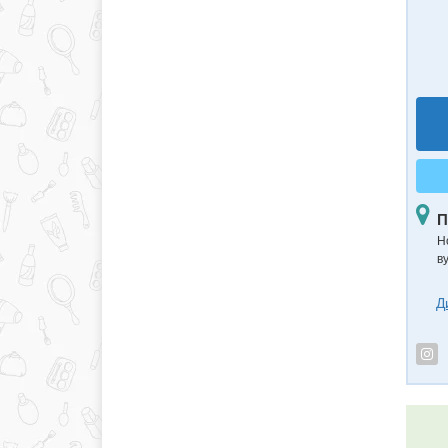
П
Н
в
Д