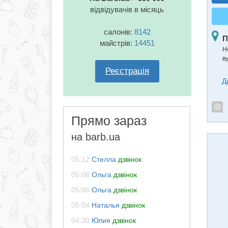
відвідувачів в місяць
салонів:
8142
П
майстрів:
14451
Н
ву
Реєстрація
Д
Прямо зараз
на barb.ua
05:12
Стелла
дзвінок
05:08
Ольга
дзвінок
05:06
Ольга
дзвінок
05:04
Наталья
дзвінок
04:30
Юлия
дзвінок