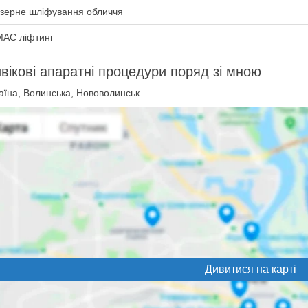
зерне шліфування обличчя
АС ліфтинг
вікові апаратні процедури поряд зі мною
аїна, Волинська, Нововолинськ
Дивитися на карті