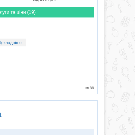
луги та ціни (19)
Докладніше
88
а