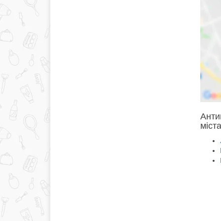
Анти
міста