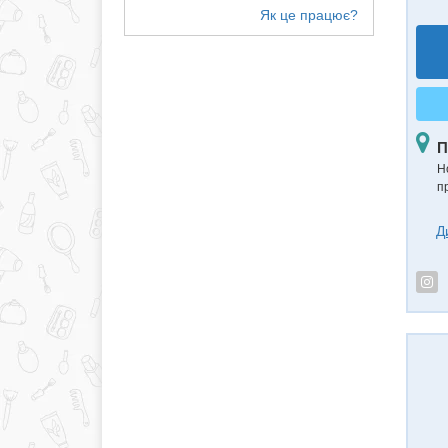
П
Н
п
Д