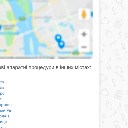
ові апаратні процедури в інших містах:
са
ів
про
в
оріжжя
ий Ріг
олаїв
ниця
сон