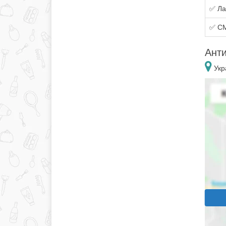
✅ Ла
✅ СМ
Анти
Укр