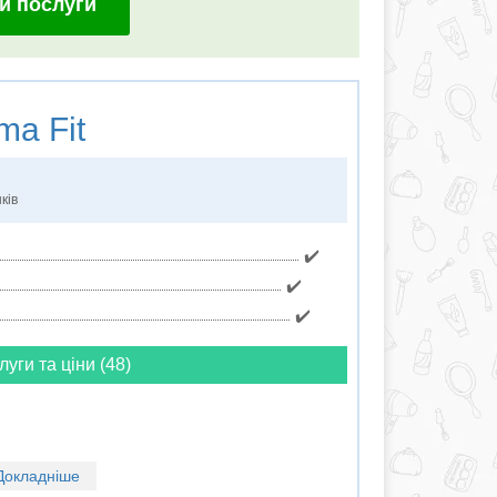
и послуги
a Fit
ків
✔️
✔️
✔️
луги та ціни (48)
Докладніше