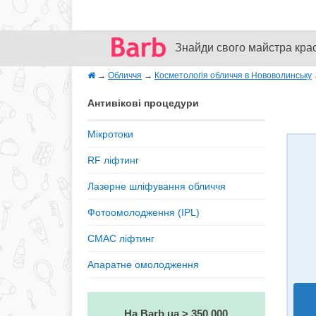
Знайди свого майстра кра
→
Обличчя
→
Косметологія обличчя в Нововолинську
Антивікові процедури
Мікротоки
RF ліфтинг
Лазерне шліфування обличчя
Фотоомолодження (IPL)
СМАС ліфтинг
Апаратне омолодження
На Barb.ua > 350 000