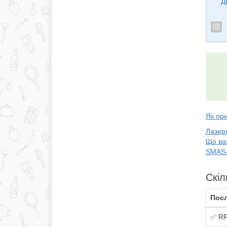
Д
Як при
Лазерн
Що ва
SMAS-
Скіл
Посл
✅ RF