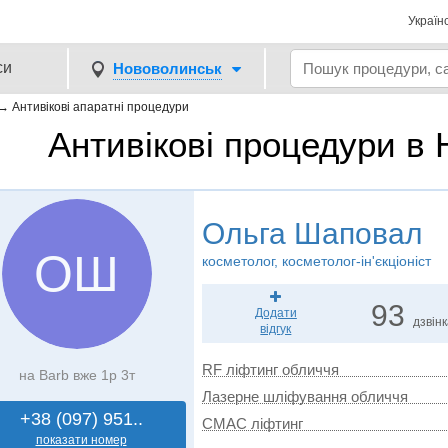
Україн
си
Нововолинськ
→
Антивікові апаратні процедури
Антивікові процедури в
Ольга Шаповал
ОШ
косметолог, косметолог-ін'єкціоніст
93
Додати
дзвін
відгук
RF ліфтинг обличчя
на Barb вже 1р 3т
Лазерне шліфування обличчя
+38 (097) 951..
СМАС ліфтинг
показати номер