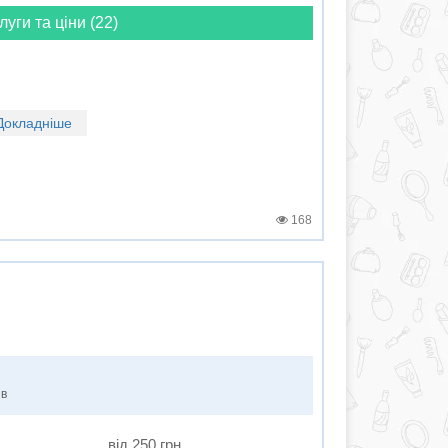
луги та ціни (22)
Докладніше
168
ів
від 250 грн.