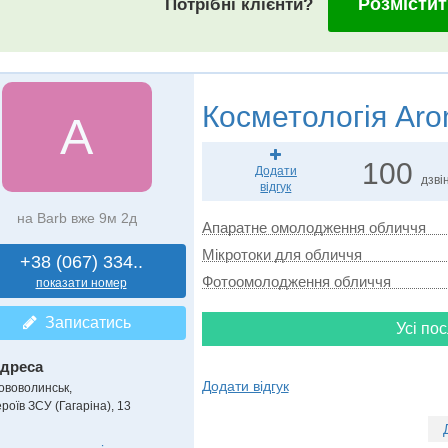
Розмістит
Потрібні клієнти?
Косметологія
Arom
A
100
Додати
дзвін
відгук
на Barb вже 9м 2д
Апаратне омолодження обличчя
Мікротоки для обличчя
+38 (067) 334..
Фотоомолодження обличчя
показати номер
Записатись
Усі пос
дреса
Додати відгук
ововолинськ
,
роїв ЗСУ (Гагаріна), 13