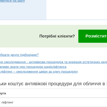
ивитися на карті
Розмістит
Потрібні клієнти?
брати друге підборіддя?
е омолодження - антивікова процедура та корекція естетичних недо
жливо знати про процедури радіоліфтинга
ліфтинг – омолодження шкіри за одну процедуру
ьки коштує антивікові процедури для обличчя в
уга
 ліфтинг