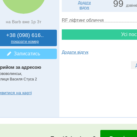
99
Додати
дзвінк
відгук
RF ліфтинг обличчя
на Barb вже 1р 3т
Усі пос
+38 (098) 616..
показати номер
Додати відгук
Записатись
рийом за адресою
ововолинськ,
улиця Василя Стуса 2
ивитися на карті