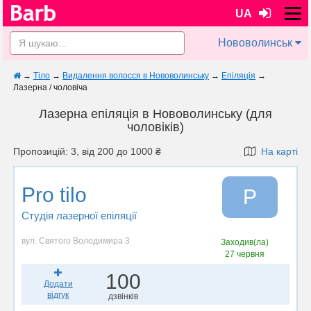
UA
Нововолинськ
→
Тіло
→
Видалення волосся в Нововолинську
→
Епіляція
→
Лазерна / чоловіча
Лазерна епіляція в Нововолинську (для
чоловіків)
Пропозицій: 3, від 200 до 1000 ₴
На карті
Pro tilo
P
Студія лазерної епіляції
вул. Святого Володимира 3
Заходив(ла)
27 червня
100
Додати
відгук
дзвінків