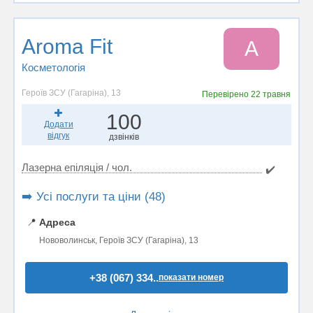
Aroma Fit
A
Косметологія
Героїв ЗСУ (Гагаріна), 13
Перевірено
22 травня
100
Додати
відгук
дзвінків
Лазерна епіляція / чол.
✔️
➡️ Усі послуги та ціни (48)
📍
Адреса
Нововолинськ, Героїв ЗСУ (Гагаріна), 13
+38 (067) 334..
показати номер