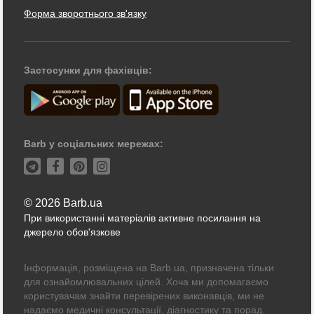
Форма зворотнього зв'язку
Застосунки для фахівців:
Barb у соціальних мережах:
© 2026 Barb.ua
При використанні матеріалів активне посилання на
джерело обов'язкове
Інформація, розміщена на Barb.ua, призначена тільки
для ознайомлювальних цілей. Хоча ми допомагаємо
користувачам знайти перевірених виконавців, ми не
надаємо медичні консультації, діагностику та порад.