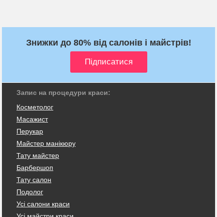
Знижки до 80% від салонів і майстрів!
Запис на процедури краси:
Косметолог
Масажист
Перукар
Майстер манікюру
Тату майстер
Барбершоп
Тату салон
Подолог
Усі салони краси
Усі майстри краси