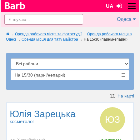
UA
Одеса
→
Оренда робочого місця та фотостудії
→
Оренда робочого місця в
Одесі
→
Оренда місця для тату майстра
→
На 15/30 (парні/непарні)
На 15/30 (парні/непарні)
На карті
Юлія Зарецька
ЮЗ
косметолог
р-н. Хаджибейський