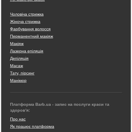
Чоловіча стрижка
Жіноча стрижка
Фарбування волосся
Перманентний макіяж
Макіяж
Лазерна епіляція
Депіляція
Масаж
Тату, пірсинг
Манікюр
Платформа Barb.ua - запис на послуги краси та
здоров'я:
Про нас
Як працює платформа