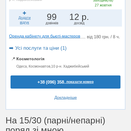
Заходив(ла)
27 жовтня
99
12 р.
Додати
відгук
дзвінків
досвід
Оренда кабінету для бьюті-мастеров
від 180 грн. / 8 ч.
➡️ Усі послуги та ціни (1)
📍
Косметологія
Одеса, Космонавтов,10 р-н. Хаджибейський
+38 (096) 358..
показати номер
Докладніше
На 15/30 (парні/непарні)
поряд зі мною