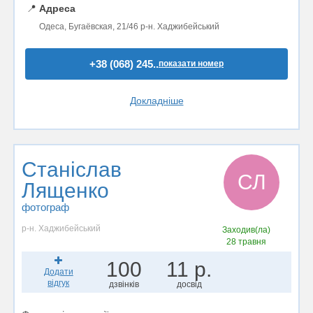
📍
Адреса
Одеса, ​Бугаёвская, 21/46 р-н. Хаджибейський
+38 (068) 245..
показати номер
Докладніше
Стaнiслав
СЛ
Лященко
фотограф
р-н. Хаджибейський
Заходив(ла)
28 травня
100
11 р.
Додати
відгук
дзвінків
досвід