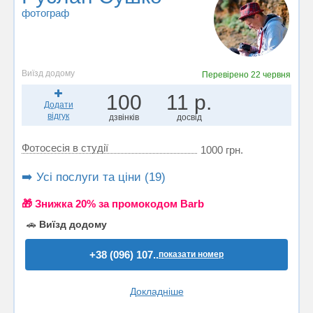
фотограф
Виїзд додому
Перевірено
22 червня
100
11 р.
Додати
відгук
дзвінків
досвід
Фотосесія в студії
1000 грн.
➡️ Усі послуги та ціни (19)
🎁 Знижка 20% за промокодом Barb
🚗
Виїзд додому
+38 (096) 107..
показати номер
Докладніше