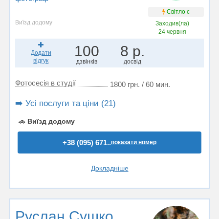
Світло є
Виїзд додому
Заходив(ла)
24 червня
100
8 р.
Додати
відгук
дзвінків
досвід
Фотосесія в студії
1800 грн. / 60 мин.
➡️ Усі послуги та ціни (21)
🚗
Виїзд додому
+38 (095) 671..
показати номер
Докладніше
Руслан Сушко