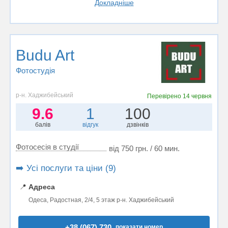
Докладніше
Budu Art
Фотостудiя
р-н. Хаджибейський
Перевірено
14 червня
9.6
1
100
балів
відгук
дзвінків
Фотосесія в студії
від 750 грн. / 60 мин.
➡️ Усі послуги та ціни (9)
📍
Адреса
Одеса, Радостная, 2/4, 5 этаж р-н. Хаджибейський
+38 (067) 730..
показати номер