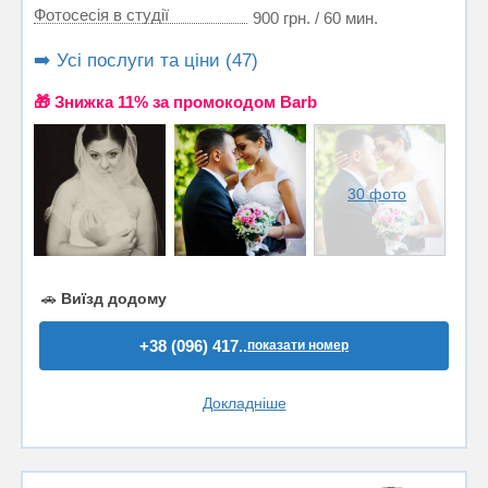
Фотосесія в студії
900 грн. / 60 мин.
➡️ Усі послуги та ціни (47)
🎁 Знижка 11% за промокодом Barb
30 фото
🚗
Виїзд додому
+38 (096) 417..
показати номер
Докладніше