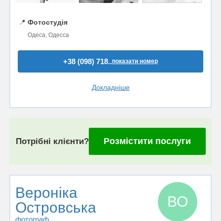
📍
Фотостудія
Одеса, Одесса
+38 (098) 718..
показати номер
Докладніше
Розмістити послуги
Потрібні клієнти?
Веронiка
ВО
Островська
фотограф