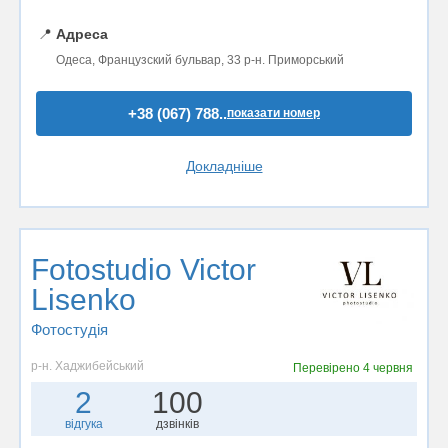
📍
Адреса
Одеса, Французский бульвар, 33 р-н. Приморський
+38 (067) 788..
показати номер
Докладніше
Fotostudio Victor
Lisenko
Фотостудiя
р-н. Хаджибейський
Перевірено
4 червня
2
100
відгука
дзвінків