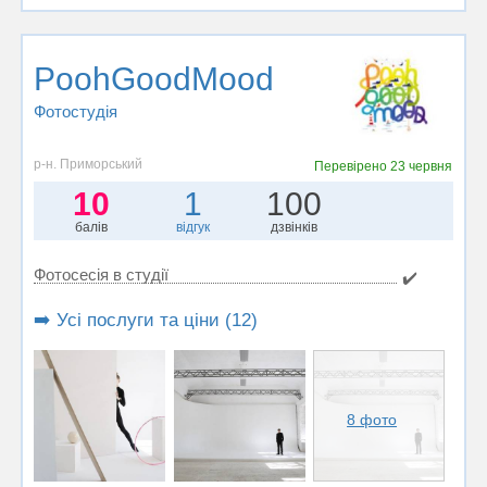
PoohGoodMood
Фотостудiя
р-н. Приморський
Перевірено
23 червня
10
1
100
балів
відгук
дзвінків
Фотосесія в студії
✔️
➡️ Усі послуги та ціни (12)
8 фото