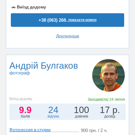
🚗
Виїзд додому
+38 (063) 268..
показати номер
Докладніше
Андрій Булгаков
фотограф
Виїзд додому
Заходив(ла)
24 липня
9.9
24
100
17 р.
балів
відгука
дзвінків
досвід
Фотосессия в студии
900 грн. / 2 ч.