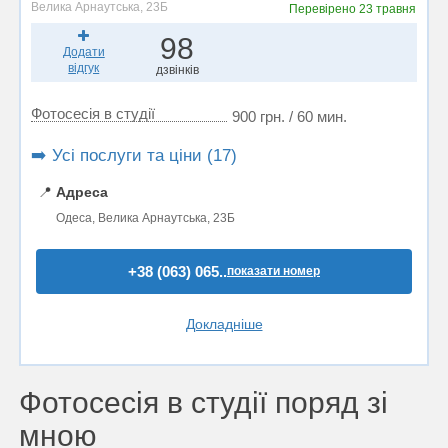
Велика Арнаутська, 23Б
Перевірено
23 травня
98
Додати
відгук
дзвінків
Фотосесія в студії
900 грн. / 60 мин.
➡️ Усі послуги та ціни (17)
📍
Адреса
Одеса, Велика Арнаутська, 23Б
+38 (063) 065..
показати номер
Докладніше
Фотосесія в студії поряд зі
мною