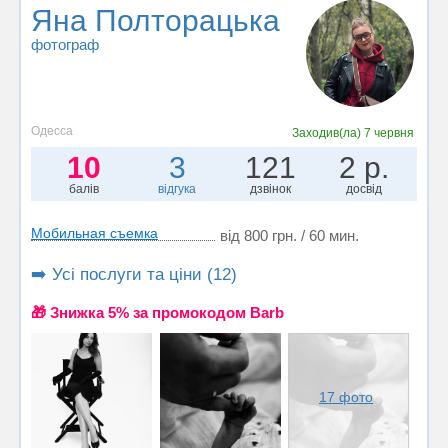
Яна Полторацька
фотограф
Одесса
Заходив(ла)
7 червня
10
3
121
2 р.
балів
відгука
дзвінок
досвід
Мобильная съемка
від 800 грн. / 60 мин.
➡️ Усі послуги та ціни (12)
🎁 Знижка 5% за промокодом Barb
17 фото