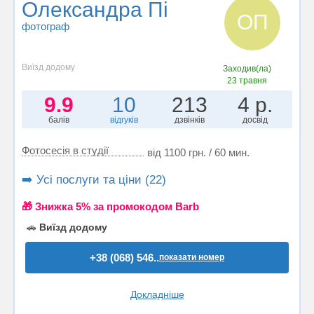
Олександра Пі
ОП
фотограф
Виїзд додому
Заходив(ла)
23 травня
9.9
10
213
4 р.
балів
відгуків
дзвінків
досвід
Фотосесія в студії
від 1100 грн. / 60 мин.
➡️ Усі послуги та ціни (22)
🎁 Знижка 5% за промокодом Barb
🚗
Виїзд додому
+38 (068) 546..
показати номер
Докладніше