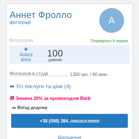
Аннет Фролло
А
фотограф
Виїзд додому
Перевірено
8 червня
100
Додати
відгук
дзвінків
Фотосесія в студії
1300 грн. / 60 мин.
➡️ Усі послуги та ціни (4)
🎁 Знижка 20% за промокодом Barb
🚗
Виїзд додому
+38 (098) 384..
показати номер
Докладніше