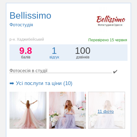
Bellissimo
Фотостудiя
р-н. Хаджибейський
Перевірено
15 червня
9.8
1
100
балів
відгук
дзвінків
Фотосесія в студії
✔️
➡️ Усі послуги та ціни (10)
11 фото