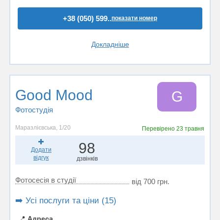
+38 (050) 599..
показати номер
Докладніше
Good Mood
G
Фотостудiя
Маразлієвська, 1/20
Перевірено
23 травня
98
Додати
відгук
дзвінків
Фотосесія в студії
від 700 грн.
➡️ Усі послуги та ціни (15)
📍
Адреса