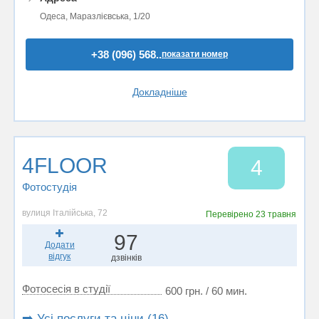
Одеса, Маразлієвська, 1/20
+38 (096) 568..
показати номер
Докладніше
4FLOOR
4
Фотостудiя
вулиця Італійська, 72
Перевірено
23 травня
97
Додати
відгук
дзвінків
Фотосесія в студії
600 грн. / 60 мин.
➡️ Усі послуги та ціни (16)