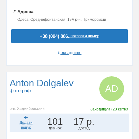
📍
Адреса
Одеса, Среднефонтанская, 19А р-н. Приморський
+38 (094) 886..
показати номер
Докладніше
Anton Dolgalev
AD
фотограф
р-н. Хаджибейський
Заходив(ла)
23 квітня
101
17 р.
Додати
відгук
дзвінок
досвід