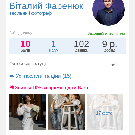
Віталий Фаренюк
весільний фотограф
Виїзд додому
Заходив(ла)
26 липня
10
1
102
9 р.
балів
відгук
дзвінка
досвід
Фотосесія в студії
✔️
➡️ Усі послуги та ціни (15)
🎁 Знижка 10% за промокодом Barb
17 фото