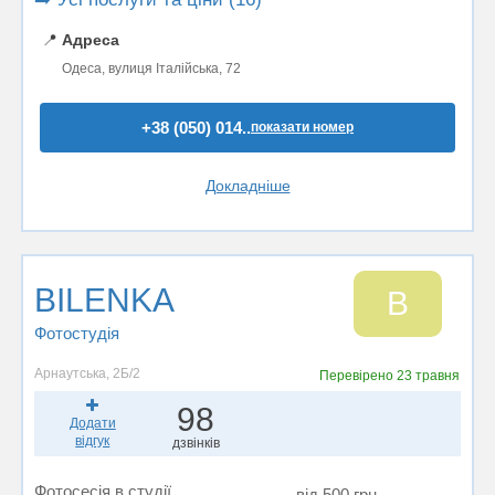
📍
Адреса
Одеса, вулиця Італійська, 72
+38 (050) 014..
показати номер
Докладніше
BILENKA
B
Фотостудiя
Арнаутська, 2Б/2
Перевірено
23 травня
98
Додати
відгук
дзвінків
Фотосесія в студії
від 500 грн.