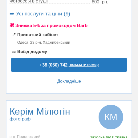
Фотосесія в студії
800 грн.
➡️ Усі послуги та ціни (9)
🎁 Знижка 5% за промокодом Barb
📍
Приватний кабінет
Одеса, 23 р-н. Хаджибейський
🚗
Виїзд додому
+38 (050) 742..
показати номер
Докладніше
Керім Мілютін
КМ
фотограф
р-н. Приморський
Заходив(ла)
6 травня