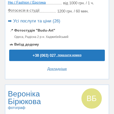
Ню / Fashion / Еротика
від 1000 грн. / 1 ч.
Фотосесія в студії
1200 грн. / 60 мин.
➡️ Усі послуги та ціни (26)
📍
Фотостудiя "Budu-Art"
Одеса, Радісна 2 р-н. Хаджибейський
🚗
Виїзд додому
+38 (063) 027..
показати номер
Докладніше
Вероніка
ВБ
Бірюкова
фотограф