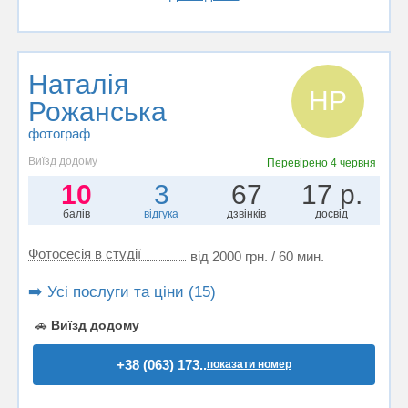
Наталія
НР
Рожанська
фотограф
Виїзд додому
Перевірено
4 червня
10
3
67
17 р.
балів
відгука
дзвінків
досвід
Фотосесія в студії
від 2000 грн. / 60 мин.
➡️ Усі послуги та ціни (15)
🚗
Виїзд додому
+38 (063) 173..
показати номер