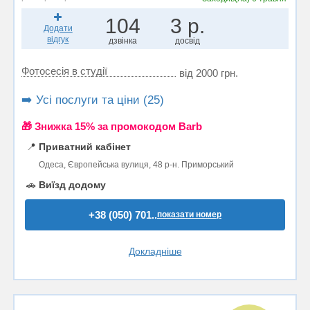
104
3 р.
Додати
відгук
дзвінка
досвід
Фотосесія в студії
від 2000 грн.
➡️ Усі послуги та ціни (25)
🎁 Знижка 15% за промокодом Barb
📍
Приватний кабінет
Одеса, Європейська вулиця, 48 р-н. Приморський
🚗
Виїзд додому
+38 (050) 701..
показати номер
Докладніше