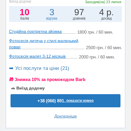
Виїзд додому
Заходив(ла)
23 липня
10
3
97
4 р.
балів
відгука
дзвінків
досвід
Студійна портретна зйомка
1800 грн. / 60 мин.
Фотосесія дитяча у стилі маленький
повар
2500 грн. / 60 мин.
Фотосесія малят 3-12 місяців
2000 грн. / 60 мин.
➡️ Усі послуги та ціни (21)
🎁 Знижка 10% за промокодом Barb
🚗
Виїзд додому
+38 (066) 891..
показати номер
Докладніше