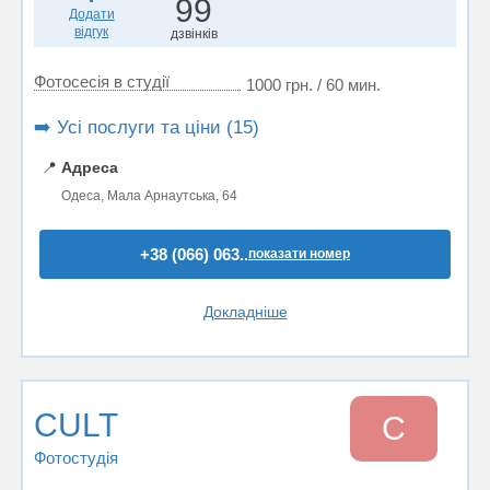
99
Додати
відгук
дзвінків
Фотосесія в студії
1000 грн. / 60 мин.
➡️ Усі послуги та ціни (15)
📍
Адреса
Одеса, Мала Арнаутська, 64
+38 (066) 063..
показати номер
Докладніше
CULT
C
Фотостудiя