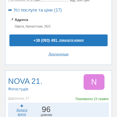
➡️ Усі послуги та ціни (17)
📍
Адреса
Одеса, Арнаутська, 2Б/2
+38 (093) 491..
показати номер
Докладніше
NOVA 21.
N
Фотостудiя
Дідріхсона, 27
Перевірено
23 травня
96
Додати
відгук
дзвінків