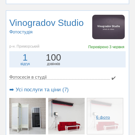
Vinogradov Studio
Фотостудiя
р-н. Приморський
Перевірено
3 червня
1
100
відгук
дзвінків
Фотосесія в студії
✔️
➡️ Усі послуги та ціни (7)
6 фото