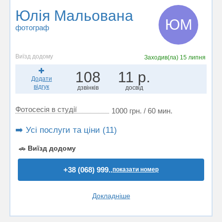
Юлія Мальована
ЮМ
фотограф
Виїзд додому
Заходив(ла)
15 липня
108
11 р.
Додати
відгук
дзвінків
досвід
Фотосесія в студії
1000 грн. / 60 мин.
➡️ Усі послуги та ціни (11)
🚗
Виїзд додому
+38 (068) 999..
показати номер
Докладніше