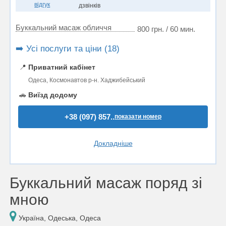
відгук
дзвінків
Буккальний масаж обличчя
800 грн. / 60 мин.
➡️ Усі послуги та ціни (18)
📍
Приватний кабінет
Одеса, Космонавтов р-н. Хаджибейський
🚗
Виїзд додому
+38 (097) 857..
показати номер
Докладніше
Буккальний масаж поряд зі
мною
Україна, Одеська, Одеса