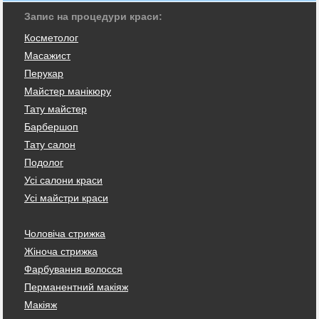
Запис на процедури краси:
Косметолог
Масажист
Перукар
Майстер манікюру
Тату майстер
Барбершоп
Тату салон
Подолог
Усі салони краси
Усі майстри краси
Чоловіча стрижка
Жіноча стрижка
Фарбування волосся
Перманентний макіяж
Макіяж