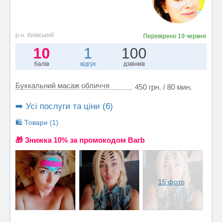
р-н. Київський
Перевірено
19 червня
10
1
100
балів
відгук
дзвінків
Буккальний масаж обличчя
450 грн. / 80 мин.
➡️ Усі послуги та ціни (6)
🛍️ Товари (1)
🎁 Знижка 10% за промокодом Barb
15 фото