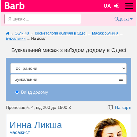
UA
Одеса
→
Обличчя
→
Косметологія обличчя в Одесі
→
Масаж обличчя
→
Буккальний
→
На дому
Буккальний масаж з виїздом додому в Одесі
Буккальний
Виїзд додому
Пропозицій: 4, від 200 до 1500 ₴
На карті
Инна Ликша
масажист