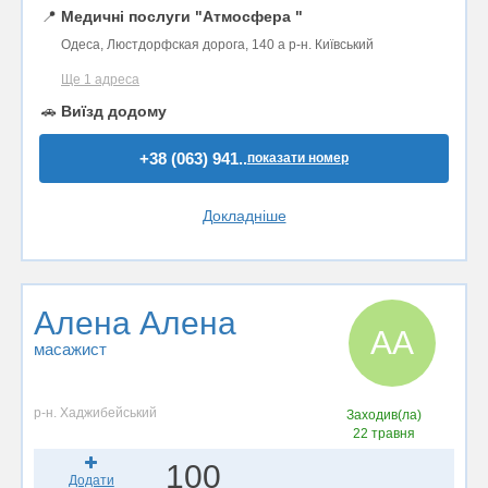
📍
Медичні послуги "Атмосфера "
Одеса, Люстдорфская дорога, 140 а р-н. Київський
Ще 1 адреса
🚗
Виїзд додому
+38 (063) 941..
показати номер
Докладніше
Алена Алена
АА
масажист
р-н. Хаджибейський
Заходив(ла)
22 травня
100
Додати