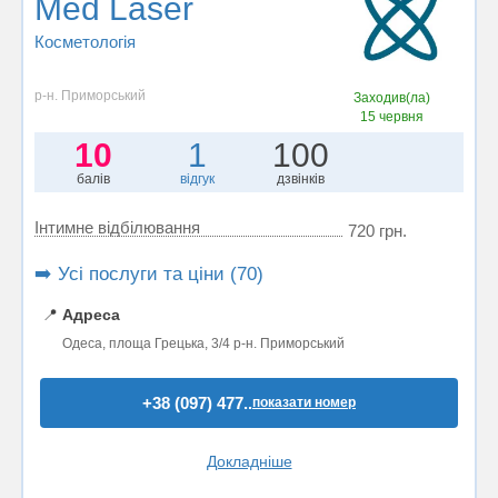
Med Laser
Косметологія
р-н. Приморський
Заходив(ла)
15 червня
10
1
100
балів
відгук
дзвінків
Інтимне відбілювання
720 грн.
➡️ Усі послуги та ціни (70)
📍
Адреса
Одеса, площа Грецька, 3/4 р-н. Приморський
+38 (097) 477..
показати номер
Докладніше