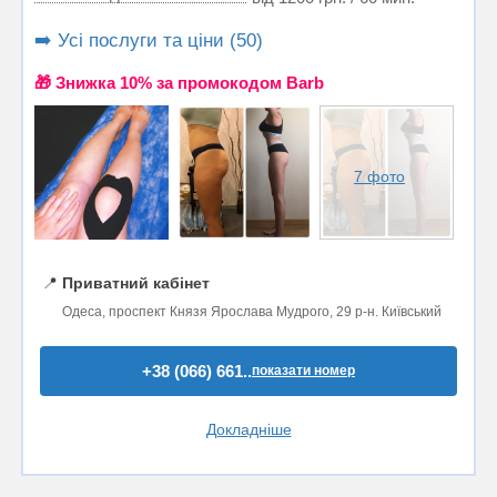
➡️ Усі послуги та ціни (50)
🎁 Знижка 10% за промокодом Barb
7 фото
📍
Приватний кабінет
Одеса, проспект Князя Ярослава Мудрого, 29 р-н. Київський
+38 (066) 661..
показати номер
Докладніше