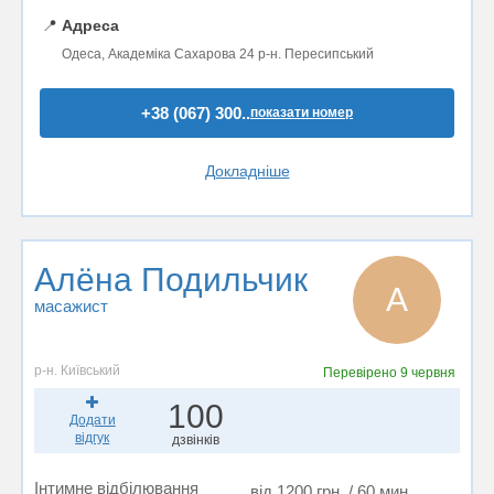
📍
Адреса
Одеса, Академіка Сахарова 24 р-н. Пересипський
+38 (067) 300..
показати номер
Докладніше
Алёна Подильчик
А
масажист
р-н. Київський
Перевірено
9 червня
100
Додати
відгук
дзвінків
Інтимне відбілювання
від 1200 грн. / 60 мин.