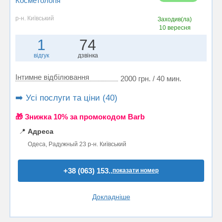
Косметологія
р-н. Київський
Заходив(ла)
10 вересня
1
74
відгук
дзвінка
Інтимне відбілювання
2000 грн. / 40 мин.
➡️ Усі послуги та ціни (40)
🎁 Знижка 10% за промокодом Barb
📍
Адреса
Одеса, Радужный 23 р-н. Київський
+38 (063) 153..
показати номер
Докладніше