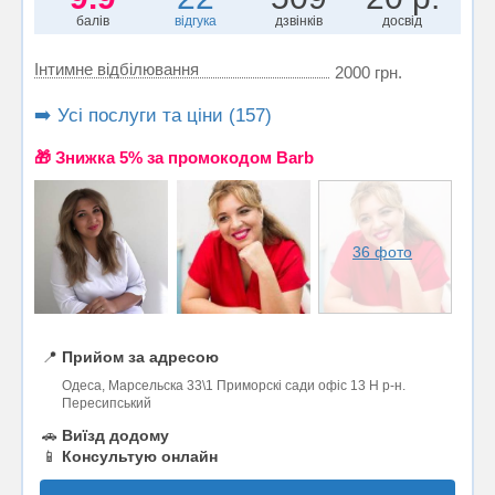
балів
відгука
дзвінків
досвід
Інтимне відбілювання
2000 грн.
➡️ Усі послуги та ціни (157)
🎁 Знижка 5% за промокодом Barb
36 фото
📍
Прийом за адресою
Одеса, Марсельска 33\1 Приморскі сади офіс 13 Н р-н.
Пересипський
🚗
Виїзд додому
📱
Консультую онлайн