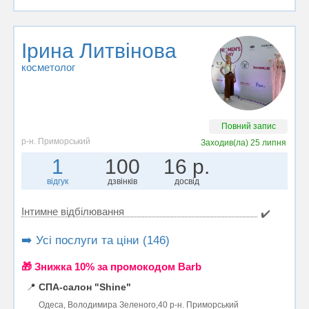
Ірина Литвінова
косметолог
Повний запис
р-н. Приморський
Заходив(ла)
25 липня
1
100
16 р.
відгук
дзвінків
досвід
Інтимне відбілювання
✔️
➡️ Усі послуги та ціни (146)
🎁 Знижка 10% за промокодом Barb
📍
СПА-салон "Shine"
Одеса, Володимира Зеленого,40 р-н. Приморський