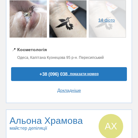
14 фото
📍
Косметологія
Одеса, Капітана Кузнецова 95 р-н. Пересипський
+38 (096) 038..
показати номер
Докладніше
Альона Храмова
АХ
майстер депіляції