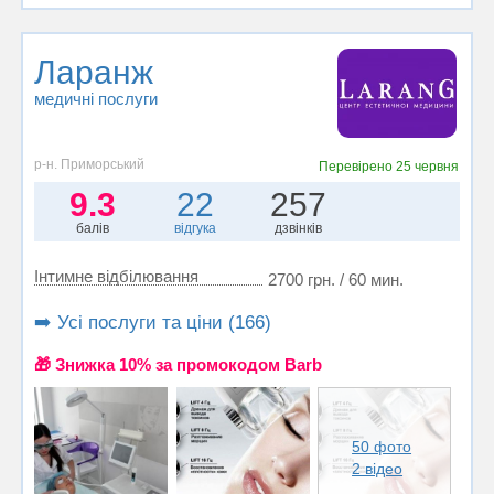
Ларанж
медичні послуги
р-н. Приморський
Перевірено
25 червня
9.3
22
257
балів
відгука
дзвінків
Інтимне відбілювання
2700 грн. / 60 мин.
➡️ Усі послуги та ціни (166)
🎁 Знижка 10% за промокодом Barb
50 фото
2 відео