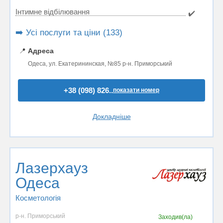
Інтимне відбілювання
✔️
➡️ Усі послуги та ціни (133)
📍
Адреса
Одеса, ул. Екатерининская, №85 р-н. Приморський
+38 (098) 826..
показати номер
Докладніше
Лазерхауз
Одеса
Косметологія
р-н. Приморський
Заходив(ла)