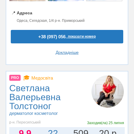
📍
Адреса
Одеса, Сегедская, 1/4 р-н. Приморський
+38 (097) 056..
показати номер
Докладніше
🎓
Медосвіта
PRO
Светлана
Валерьевна
Толстоног
дерматолог косметолог
р-н. Пересипський
Заходив(ла)
25 липня
9.9
22
509
20 р.