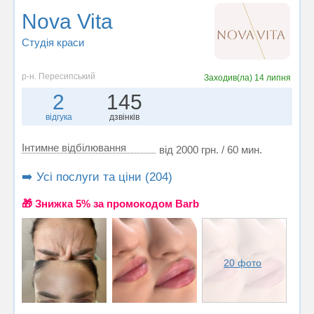
Nova Vita
Студія краси
р-н. Пересипський
Заходив(ла)
14 липня
2
145
відгука
дзвінків
Інтимне відбілювання
від 2000 грн. / 60 мин.
➡️ Усі послуги та ціни (204)
🎁 Знижка 5% за промокодом Barb
20 фото