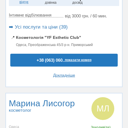
відгук
дзвінка
досвід
Інтимне відбілювання
від 3000 грн. / 60 мин.
➡️ Усі послуги та ціни (39)
📍
Косметологія "YF Esthetic Club"
Одеса, Преображенська 45/3 р-н. Приморський
+38 (063) 060..
показати номер
Докладніше
Марина Лисогор
МЛ
косметолог
Одеса
Заходив(ла)