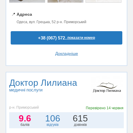
📍
Адреса
Одеса, вул. Грецька, 52 р-н. Приморський
+38 (067) 572..
показати номер
Докладніше
Доктор Лилиана
медичні послуги
р-н. Приморський
Перевірено
14 червня
9.6
106
615
балів
відгуків
дзвінків