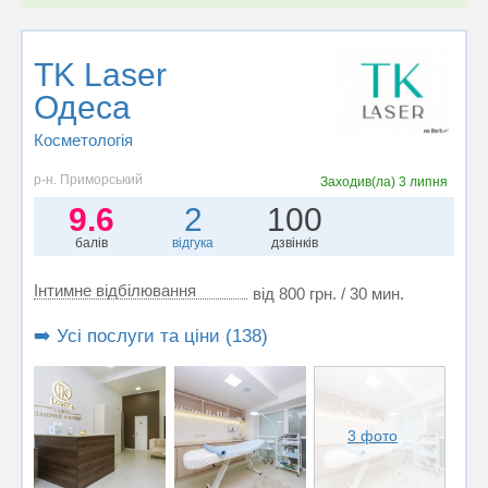
TK Laser
Одеса
Косметологія
р-н. Приморський
Заходив(ла)
3 липня
9.6
2
100
балів
відгука
дзвінків
Інтимне відбілювання
від 800 грн. / 30 мин.
➡️ Усі послуги та ціни (138)
3 фото