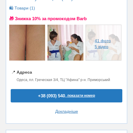
🛍️ Товари (1)
🎁 Знижка 10% за промокодом Barb
41 фото
5 відео
📍
Адреса
Одеса, пл. Греческая 3/4, ТЦ "Афина" р-н. Приморський
+38 (093) 540..
показати номер
Докладніше