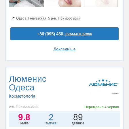
📍
Одеса, Генуэзская, 5 р-н. Приморський
+38 (095) 450..
показати номер
Докладніше
Люменис
Одеса
Косметологія
р-н. Приморський
Перевірено
4 червня
9.8
2
89
балів
відгука
дзвінків