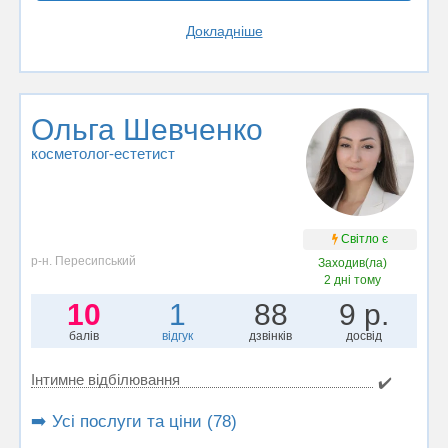
Докладніше
Ольга Шевченко
косметолог-естетист
Світло є
р-н. Пересипський
Заходив(ла)
2 дні тому
10
1
88
9 р.
балів
відгук
дзвінків
досвід
Інтимне відбілювання
✔️
➡️ Усі послуги та ціни (78)