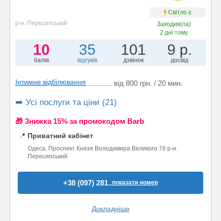
Світло є
р-н. Пересипський
Заходив(ла)
2 дні тому
10
35
101
9 р.
балів
відгуків
дзвінок
досвід
Інтимне відбілювання
від 800 грн. / 20 мин.
➡️ Усі послуги та ціни (21)
🎁 Знижка 15% за промокодом Barb
📍
Приватний кабінет
Одеса, Проспект Князя Володимира Великого 78 р-н.
Пересипський
+38 (097) 281..
показати номер
Докладніше