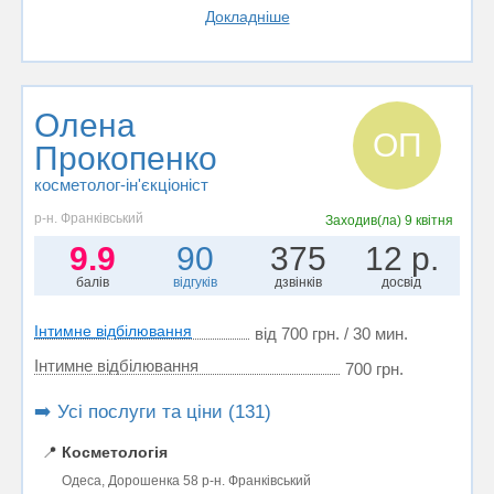
Докладніше
Олена
ОП
Прокопенко
косметолог-ін'єкціоніст
р-н. Франківський
Заходив(ла)
9 квітня
9.9
90
375
12 р.
балів
відгуків
дзвінків
досвід
Інтимне відбілювання
від 700 грн. / 30 мин.
Інтимне відбілювання
700 грн.
➡️ Усі послуги та ціни (131)
📍
Косметологія
Одеса, Дорошенка 58 р-н. Франківський