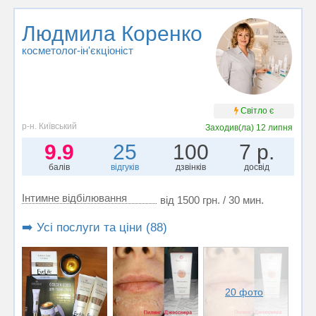
Людмила Коренко
косметолог-ін'єкціоніст
Світло є
р-н. Київський
Заходив(ла)
12 липня
9.9
25
100
7 р.
балів
відгуків
дзвінків
досвід
Інтимне відбілювання
від 1500 грн. / 30 мин.
➡️ Усі послуги та ціни (88)
20 фото