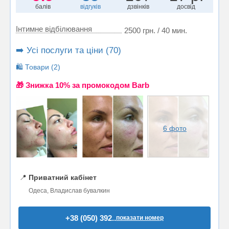
балів
відгуків
дзвінків
досвід
Інтимне відбілювання
2500 грн. / 40 мин.
➡️ Усі послуги та ціни (70)
🛍️ Товари (2)
🎁 Знижка 10% за промокодом Barb
6 фото
📍
Приватний кабінет
Одеса, Владислав бувалкин
+38 (050) 392..
показати номер