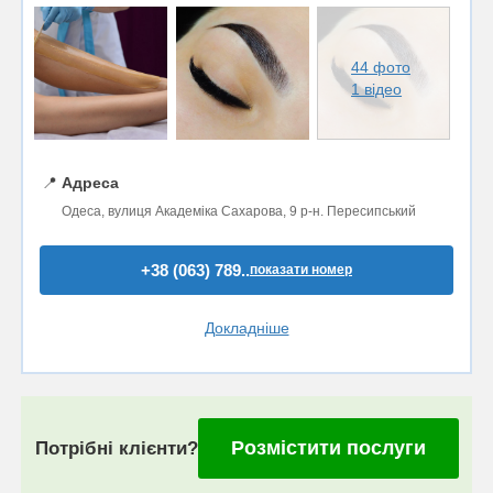
44 фото
1 відео
📍
Адреса
Одеса, вулиця Академіка Сахарова, 9 р-н. Пересипський
+38 (063) 789..
показати номер
Докладніше
Розмістити послуги
Потрібні клієнти?