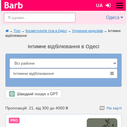
UA
Одеса
→
Тіло
→
Косметологія тіла в Одесі
→
Усунення недоліків
→
Інтимне
відбілювання
Інтимне відбілювання в Одесі
Інтимне відбілювання
Швидкий пошук з GPT
Пропозицій: 21, від 300 до 4000 ₴
На карті
PRO