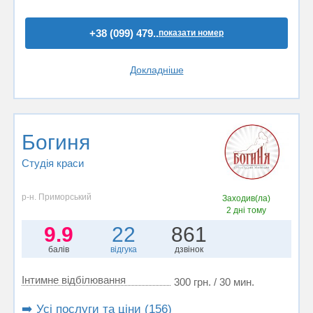
+38 (099) 479..
показати номер
Докладніше
Богиня
Студія краси
р-н. Приморський
Заходив(ла)
2 дні тому
9.9
22
861
балів
відгука
дзвінок
Інтимне відбілювання
300 грн. / 30 мин.
➡️ Усі послуги та ціни (156)