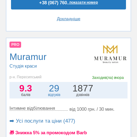
+38 (067) 760..
показати номер
Докладніше
PRO
Muramur
Студія краси
р-н. Пересипський
Заходив(ла)
вчора
9.3
29
1877
балів
відгуків
дзвінків
Інтимне відбілювання
від 1000 грн. / 30 мин.
➡️ Усі послуги та ціни (477)
🎁 Знижка 5% за промокодом Barb