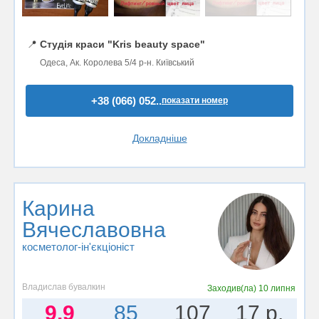
📍
Студія краси "Kris beauty space"
Одеса, Ак. Королева 5/4 р-н. Київський
+38 (066) 052..
показати номер
Докладніше
Карина
Вячеславовна
косметолог-ін'єкціоніст
Владислав бувалкин
Заходив(ла)
10 липня
9.9
85
107
17 р.