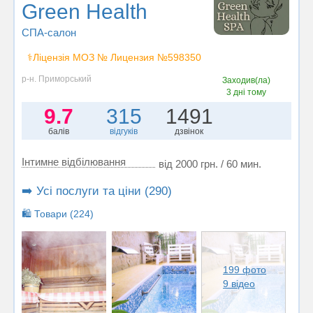
Green Health
СПА-салон
⚕️Ліцензія МОЗ № Лицензия №598350
р-н. Приморський
Заходив(ла)
3 дні тому
9.7
315
1491
балів
відгуків
дзвінок
Інтимне відбілювання
від 2000 грн. / 60 мин.
➡️ Усі послуги та ціни (290)
🛍️ Товари (224)
199 фото
9 відео