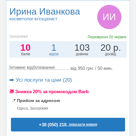
Ирина Иванкова
ИИ
косметолог-ін'єкціоніст
Запоріжжя
Перевірено
20 червня
10
1
103
20 р.
балів
відгук
дзвінка
досвід
Інтимне відбілювання
від 950 грн. / 50 мин.
➡️ Усі послуги та ціни (20)
🎁 Знижка 20% за промокодом Barb
📍
Прийом за адресою
Одеса, Запоріжжя
+38 (050) 218..
показати номер