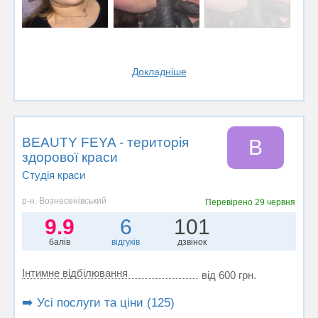
Докладніше
BEAUTY FEYA - територія
B
здорової краси
Студія краси
р-н. Вознесенівський
Перевірено
29 червня
9.9
6
101
балів
відгуків
дзвінок
Інтимне відбілювання
від 600 грн.
➡️ Усі послуги та ціни (125)