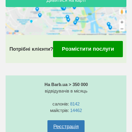
Дивитися на карті
Розмістити послуги
Потрібні клієнти?
На Barb.ua > 350 000
відвідувачів в місяць
салонів:
8142
майстрів:
14462
Реєстрація