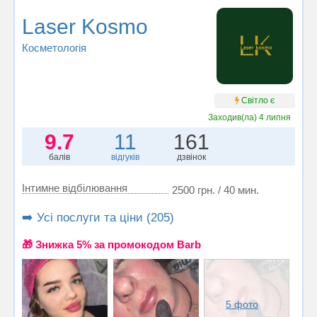
Laser Kosmo
Косметологія
Світло є
Заходив(ла)
4 липня
9.7
11
161
балів
відгуків
дзвінок
Інтимне відбілювання
2500 грн. / 40 мин.
➡️ Усі послуги та ціни (205)
🎁 Знижка 5% за промокодом Barb
5 фото