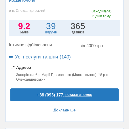
Косметологія
р-н. Олександрівський
Заходив(ла)
6 днів тому
9.2
39
365
балів
відгуків
дзвінків
Інтимне відбілювання
від 4000 грн.
➡️ Усі послуги та ціни (140)
📍
Адреса
Запоріжжя, б-р Марії Примаченко (Маяковського), 18 р-н.
Олександрівський
+38 (093) 177..
показати номер
Докладніше