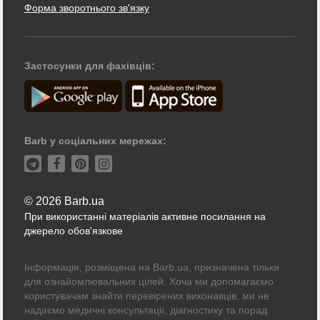
Форма зворотнього зв'язку
Застосунки для фахівців:
Barb у соціальних мережах:
© 2026 Barb.ua
При використанні матеріалів активне посилання на
джерело обов'язкове
Інформація, розміщена на Barb.ua, призначена тільки
для ознайомлювальних цілей. Хоча ми допомагаємо
користувачам знайти перевірених виконавців, ми не
надаємо медичні консультації, діагностику та порад.