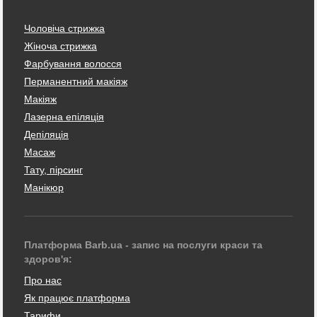
Чоловіча стрижка
Жіноча стрижка
Фарбування волосся
Перманентний макіяж
Макіяж
Лазерна епіляція
Депіляція
Масаж
Тату, пірсинг
Манікюр
Платформа Barb.ua - запис на послуги краси та
здоров'я:
Про нас
Як працює платформа
Тарифи