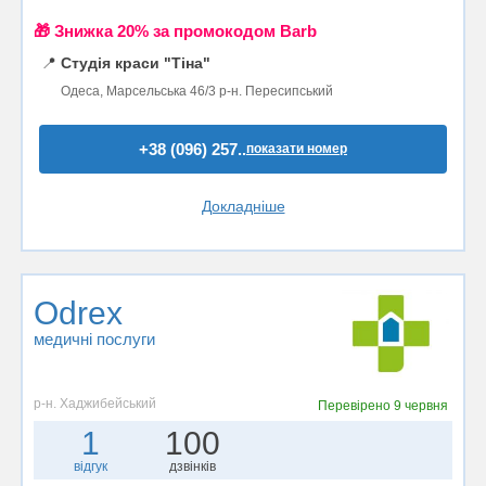
🎁 Знижка 20% за промокодом Barb
📍
Студія краси "Тіна"
Одеса, Марсельська 46/3 р-н. Пересипський
+38 (096) 257..
показати номер
Докладніше
Odrex
медичні послуги
р-н. Хаджибейський
Перевірено
9 червня
1
100
відгук
дзвінків