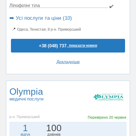
Ліпофілінг тіла
✔️
➡️ Усі послуги та ціни (10)
📍
Одеса, Тенистая, 8 р-н. Приморський
+38 (048) 737..
показати номер
Докладніше
Olympia
медичні послуги
р-н. Приморський
Перевірено
20 червня
1
100
відгук
дзвінків