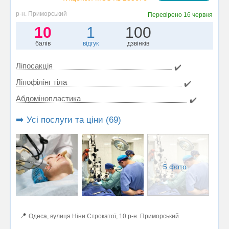
р-н. Приморський
Перевірено
16 червня
10
1
100
балів
відгук
дзвінків
Ліпосакція
✔️
Ліпофілінг тіла
✔️
Абдомінопластика
✔️
➡️ Усі послуги та ціни (69)
5 фото
📍
Одеса, вулиця Ніни Строкатої, 10 р-н. Приморський