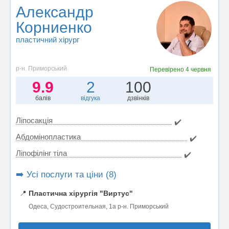
Александр
Корниенко
пластичний хірург
р-н. Приморський
Перевірено
4 червня
9.9
2
100
балів
відгука
дзвінків
Ліпосакція
✔️
Абдомінопластика
✔️
Ліпофілінг тіла
✔️
➡️ Усі послуги та ціни (8)
📍
Пластична хірургія "Виртус"
Одеса, Судостроительная, 1а р-н. Приморський