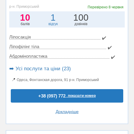
р-н. Приморський
Перевірено
8 червня
10
1
100
балів
відгук
дзвінків
Ліпосакція
✔️
Ліпофілінг тіла
✔️
Абдомінопластика
✔️
➡️ Усі послуги та ціни (23)
📍
Одеса, Фонтанская дорога, 91 р-н. Приморський
+38 (097) 772..
показати номер
Докладніше