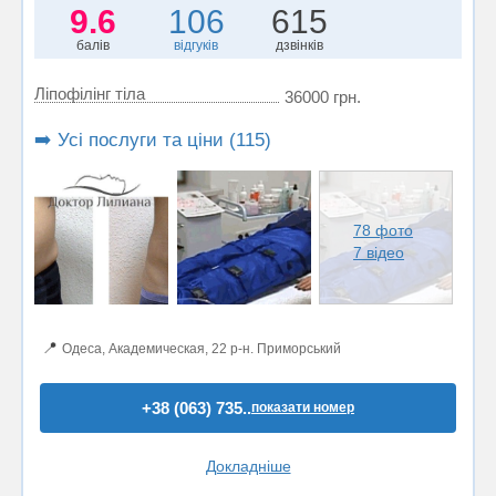
9.6
106
615
балів
відгуків
дзвінків
Ліпофілінг тіла
36000 грн.
➡️ Усі послуги та ціни (115)
78 фото
7 відео
📍
Одеса, Академическая, 22 р-н. Приморський
+38 (063) 735..
показати номер
Докладніше