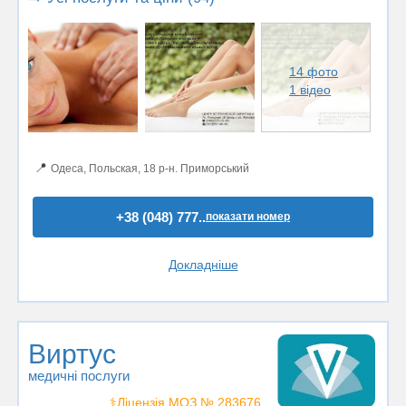
14 фото
1 відео
📍
Одеса, Польская, 18 р-н. Приморський
+38 (048) 777..
показати номер
Докладніше
Виртус
медичні послуги
⚕️Ліцензія МОЗ № 283676