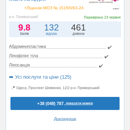
⚕️Ліцензія МОЗ № 1519/0/63-24
р-н. Приморський
Перевірено
23 червня
9.8
132
461
балів
відгука
дзвінок
Абдомінопластика
✔️
Ліпофілінг тіла
✔️
Ліпосакція
✔️
➡️ Усі послуги та ціни (125)
📍
Одеса, Проспект Шевченко, 12/2 р-н. Приморський
+38 (048) 787..
показати номер
Докладніше