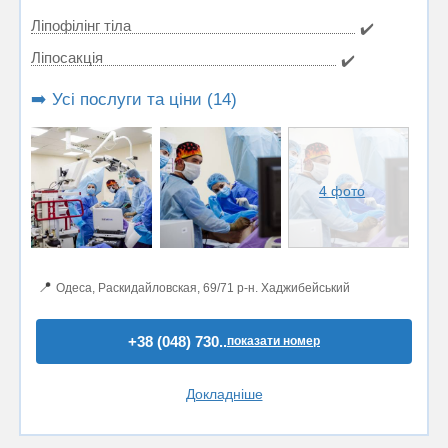
Ліпофілінг тіла
✔️
Ліпосакція
✔️
➡️ Усі послуги та ціни (14)
4 фото
📍
Одеса, Раскидайловская, 69/71 р-н. Хаджибейський
+38 (048) 730..
показати номер
Докладніше