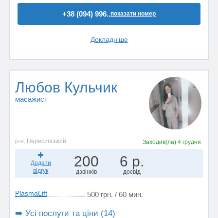
+38 (094) 996..
показати номер
Докладніше
Любов Кульчик
масажист
р-н. Пересипський
Заходив(ла)
4 грудня
200
6 р.
Додати
відгук
дзвінків
досвід
PlasmaLift
500 грн. / 60 мин.
➡️ Усі послуги та ціни (14)