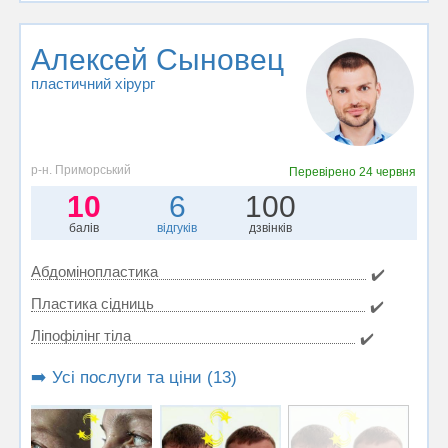
Алексей Сыновец
пластичний хірург
р-н. Приморський
Перевірено
24 червня
10
6
100
балів
відгуків
дзвінків
Абдомінопластика
✔️
Пластика сідниць
✔️
Ліпофілінг тіла
✔️
➡️ Усі послуги та ціни (13)