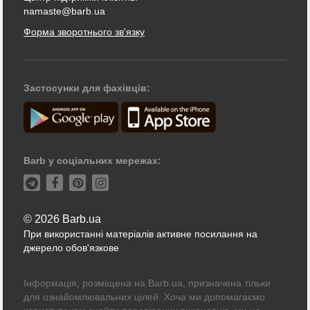
namaste@barb.ua
Форма зворотнього зв'язку
Застосунки для фахівців:
Barb у соціальних мережах:
© 2026 Barb.ua
При використанні матеріалів активне посилання на
джерело обов'язкове
Інформація, розміщена на Barb.ua, призначена тільки
для ознайомлювальних цілей. Хоча ми допомагаємо