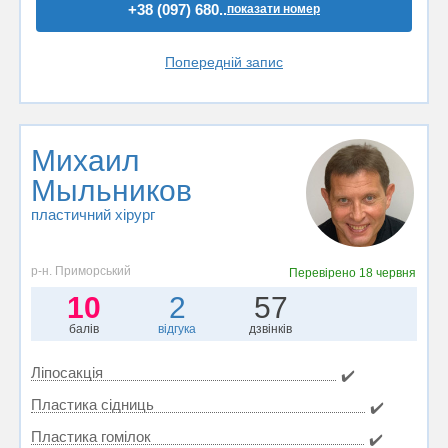
+38 (097) 680..
показати номер
Попередній запис
Михаил
Мыльников
пластичний хірург
р-н. Приморський
Перевірено
18 червня
10
2
57
балів
відгука
дзвінків
Ліпосакція
✔️
Пластика сідниць
✔️
Пластика гомілок
✔️