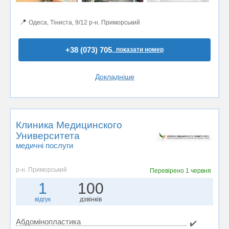
📍
Одеса, Тіниста, 9/12 р-н. Приморський
+38 (073) 705..
показати номер
Докладніше
Клиника Медицинского
Университета
медичні послуги
р-н. Приморський
Перевірено
1 червня
1
100
відгук
дзвінків
Абдомінопластика
✔️