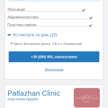
Ліпосакція
✔️
Абдомінопластика
✔️
Пластика гомілок
✔️
➡️ Усі послуги та ціни (22)
📍
Одеса, Фонтанская дорога, 71Б р-н. Приморський
+38 (094) 955..
показати номер
Докладніше
Patlazhan Clinic
пластична хірургія