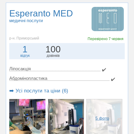
Esperanto MED
медичні послуги
р-н. Приморський
Перевірено
7 червня
1
100
відгук
дзвінків
Ліпосакція
✔️
Абдомінопластика
✔️
➡️ Усі послуги та ціни (6)
5 фото