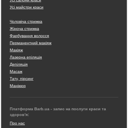
Усі майстри краси
Чоловіча стрижка
Жіноча стрижка
Фарбування волосся
Перманентний макіяж
Макіяж
Лазерна епіляція
Депіляція
Масаж
Тату, пірсинг
Манікюр
Платформа Barb.ua - запис на послуги краси та
здоров'я:
Про нас