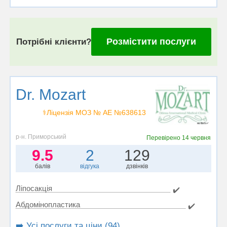
Розмістити послуги
Потрібні клієнти?
Dr. Mozart
⚕️Ліцензія МОЗ № АЕ №638613
р-н. Приморський
Перевірено
14 червня
9.5
2
129
балів
відгука
дзвінків
Ліпосакція
✔️
Абдомінопластика
✔️
➡️ Усі послуги та ціни (94)