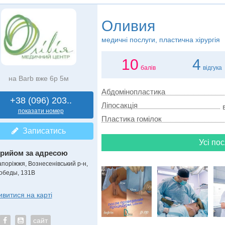
Оливия
медичні послуги, пластична хірургія
10
4
балів
відгука
на Barb вже 6р 5м
Абдомінопластика
+38 (096) 203..
Ліпосакція
показати номер
Пластика гомілок
Записатись
Усі пос
рийом за адресою
апоріжжя, Вознесенівський р-н,
обеды, 131В
ивитися на карті
сайт