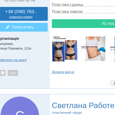
на Barb вже 6р 5м
Пластика сідниць
+38 (098) 763..
Пластика гомілок
показати номер
Усі пос
Записатись
рганізація
апоріжжя,
улиця Перемоги, 131в
ивитися на карті
Додати відгук
сайт
Светлана Работе
пластичний хірург