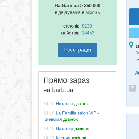
На Barb.ua > 350 000
відвідувачів в місяць
салонів:
8139
майстрів:
14453
О
Реєстрація
З
в
Д
Прямо зараз
на barb.ua
14:18
Наталья
дзвінок
14:18
La Familia salon VIP -
Киевская
дзвінок
14:18
Наталия
дзвінок
14:17
Ксения
дзвінок