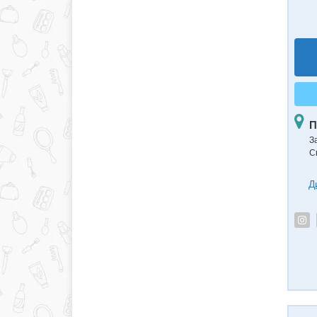
П
З
С
Д