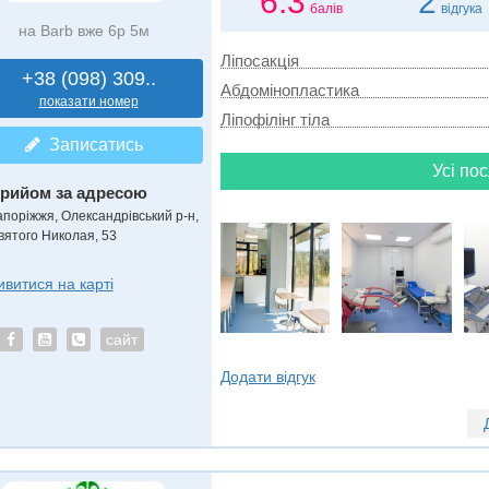
6.3
2
балів
відгука
на Barb вже 6р 5м
Ліпосакція
+38 (098) 309..
Абдомінопластика
показати номер
Ліпофілінг тіла
Записатись
Усі пос
рийом за адресою
апоріжжя, Олександрівський р-н,
вятого Николая, 53
ивитися на карті
сайт
Додати відгук