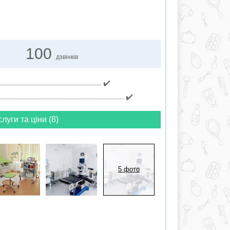
100
дзвінків
✔️
✔️
слуги та ціни (8)
5 фото