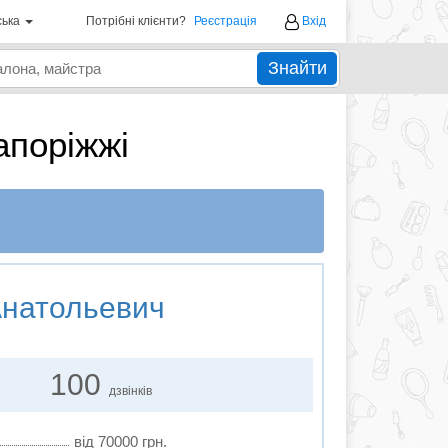
ська
Потрібні клієнти?
Реєстрація
Вхід
Знайти
апоріжжі
Анатольевич
100
дзвінків
від 70000 грн.