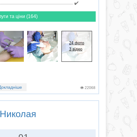
✔️
луги та ціни (164)
24 фото
3 відео
Докладніше
22068
 Николая