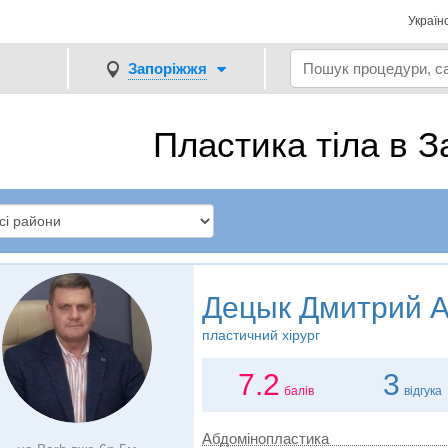
Україн
Запоріжжя
Пластика тіла в З
Децык Дмитрий 
пластичний хірург
7.2
3
балів
відгука
Абдомінопластика