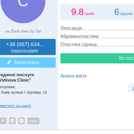
С
9.8
6
балів
відгуків
Ліпосакція
на Barb вже 6р 5м
Абдомінопластика
+38 (067) 634..
Пластика сідниць
показати номер
Усі пос
Записатись
едичні послуги
Додати відгук
Vidnova Clinic"
апоріжжя,
 Львів, вулиця І. Куровця, 10
ивитися на карті
сайт