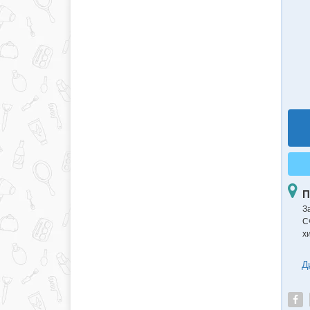
П
З
С
х
Д