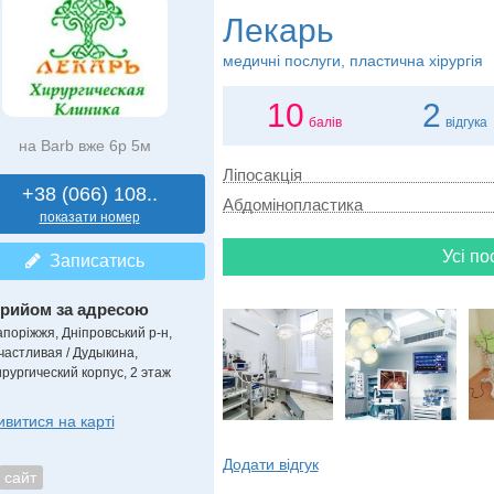
Лекарь
медичні послуги, пластична хірургія
10
2
балів
відгука
на Barb вже 6р 5м
Ліпосакція
+38 (066) 108..
Абдомінопластика
показати номер
Усі по
Записатись
рийом за адресою
апоріжжя, Дніпровський р-н,
частливая / Дудыкина,
ирургический корпус, 2 этаж
ивитися на карті
Додати відгук
сайт