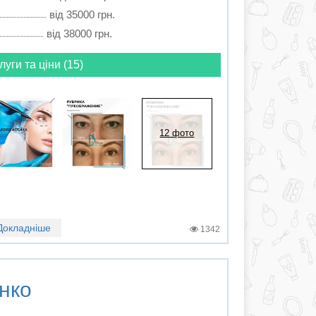
від 35000 грн.
від 38000 грн.
луги та ціни (15)
12 фото
Докладніше
1342
нко