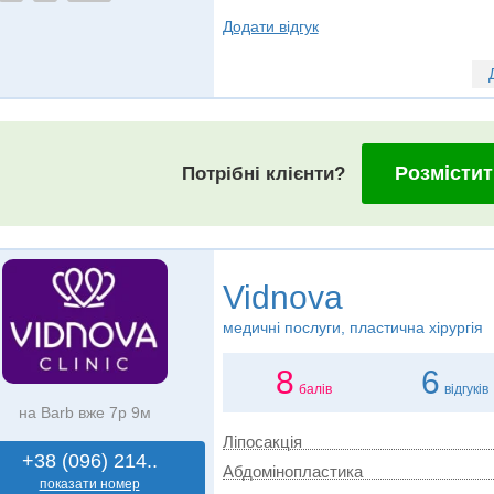
Додати відгук
Розмістит
Потрібні клієнти?
Vidnova
медичні послуги, пластична хірургія
8
6
балів
відгуків
на Barb вже 7р 9м
Ліпосакція
+38 (096) 214..
Абдомінопластика
показати номер