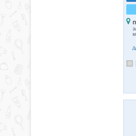
П
З
М
Д