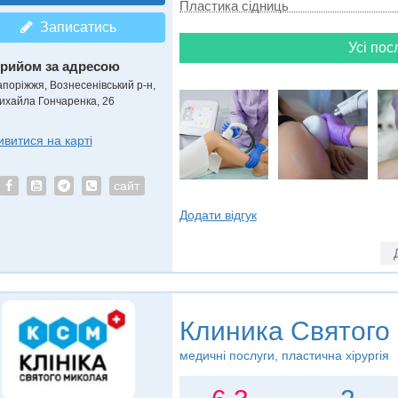
Пластика сідниць
Записатись
Усі пос
рийом за адресою
апоріжжя, Вознесенівський р-н,
ихайла Гончаренка, 26
ивитися на карті
сайт
Додати відгук
Клиника Святого
медичні послуги, пластична хірургія