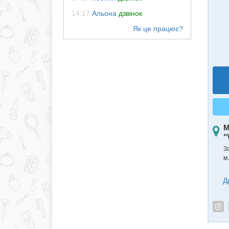
14:17
Альона
дзвінок
М
"
З
м.
Д