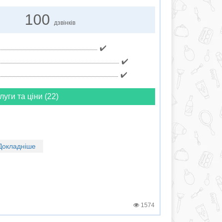
100
дзвінків
✔️
✔️
✔️
луги та ціни (22)
Докладніше
1574