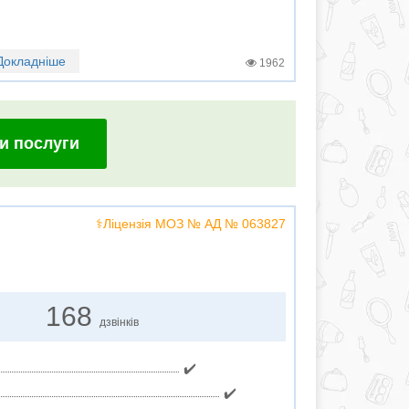
Докладніше
1962
и послуги
⚕️Ліцензія МОЗ № АД № 063827
168
дзвінків
✔️
✔️