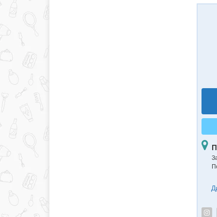
П
З
П
Д