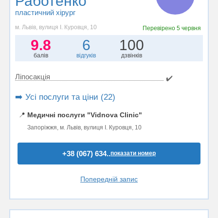
Работенко
пластичний хірург
м. Львів, вулиця І. Куровця, 10
Перевірено
5 червня
9.8
6
100
балів
відгуків
дзвінків
Ліпосакція
✔️
➡️ Усі послуги та ціни (22)
📍
Медичні послуги "Vidnova Clinic"
Запоріжжя, м. Львів, вулиця І. Куровця, 10
+38 (067) 634..
показати номер
Попередній запис