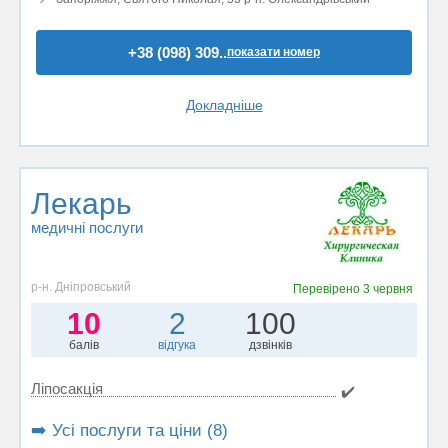
+38 (098) 309..
показати номер
Докладніше
Лекарь
медичні послуги
р-н. Дніпровський
Перевірено
3 червня
10
2
100
балів
відгука
дзвінків
Ліпосакція
✔️
➡️ Усі послуги та ціни (8)