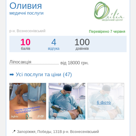
Оливия
медичні послуги
р-н. Вознесенівський
Перевірено
7 червня
10
4
100
балів
відгука
дзвінків
Ліпосакція
від 18000 грн.
➡️ Усі послуги та ціни (47)
6 фото
📍
Запоріжжя, Победы, 131В р-н. Вознесенівський