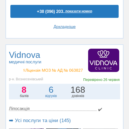
+38 (096) 203..
показати номер
Докладніше
Vidnova
медичні послуги
⚕️Ліцензія МОЗ № АД № 063827
р-н. Вознесенівський
Перевірено
26 червня
8
6
168
балів
відгуків
дзвінків
Ліпосакція
✔️
➡️ Усі послуги та ціни (145)