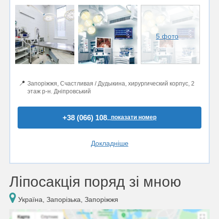
5 фото
📍
Запоріжжя, Счастливая / Дудыкина, хирургический корпус, 2
этаж р-н. Дніпровський
+38 (066) 108..
показати номер
Докладніше
Ліпосакція поряд зі мною
Україна, Запорізька, Запоріжжя