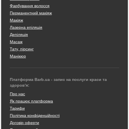
Фарбування волосся
Перманентний макіяж
Макіяж
Лазерна епіляція
Депіляція
Масаж
Тату, пірсинг
Манікюр
Платформа Barb.ua - запис на послуги краси та
здоров'я:
Про нас
Як працює платформа
Тарифи
Політика конфіденційності
Договір оферти