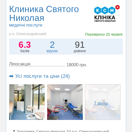
Клиника Святого
Николая
медичні послуги
р-н. Олександрівський
Перевірено
20 червня
6.3
2
91
балів
відгука
дзвінок
Ліпосакція
18000 грн.
➡️ Усі послуги та ціни (24)
7 фото
📍
Запоріжжя, Святого Николая, 53 р-н. Олександрівський