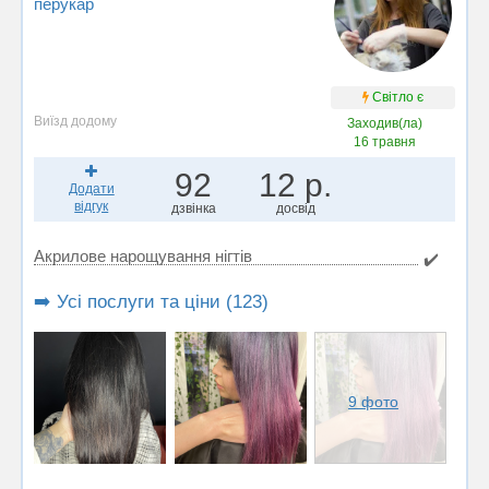
перукар
Світло є
Виїзд додому
Заходив(ла)
16 травня
92
12 р.
Додати
відгук
дзвінка
досвід
Акрилове нарощування нігтів
✔️
➡️ Усі послуги та ціни (123)
9 фото