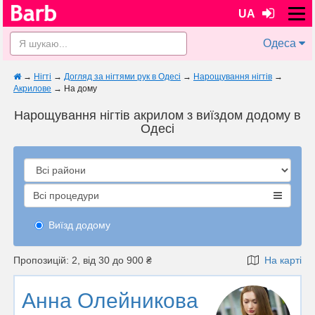
UA
Одеса
→
Нігті
→
Догляд за нігтями рук в Одесі
→
Нарощування нігтів
→
Акрилове
→
На дому
Нарощування нігтів акрилом з виїздом додому в
Одесі
Всі процедури
Виїзд додому
Пропозицій: 2, від 30 до 900 ₴
На карті
Анна Олейникова