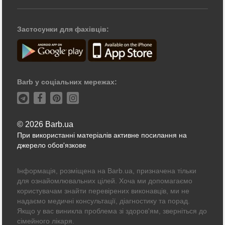
Застосунки для фахівців:
Barb у соціальних мережах:
© 2026 Barb.ua
При використанні матеріалів активне посилання на
джерело обов'язкове
Інформація, розміщена на Barb.ua, призначена тільки
для ознайомлювальних цілей. Хоча ми допомагаємо
користувачам знайти перевірених виконавців, ми не
надаємо медичні консультації, діагностику та порад.
Якщо у вас виникла проблема зі здоров'ям, зверніться до
сімейного лікаря.