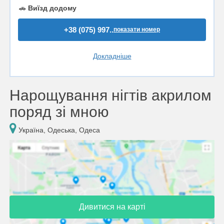
🚗
Виїзд додому
+38 (075) 997..
показати номер
Докладніше
Нарощування нігтів акрилом
поряд зі мною
Україна, Одеська, Одеса
Дивитися на карті