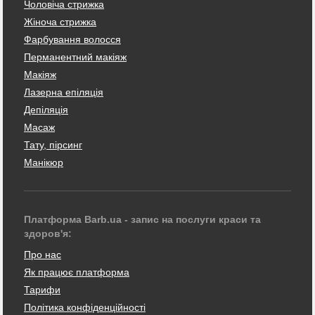
Чоловіча стрижка
Жіноча стрижка
Фарбування волосся
Перманентний макіяж
Макіяж
Лазерна епіляція
Депіляція
Масаж
Тату, пірсинг
Манікюр
Платформа Barb.ua - запис на послуги краси та
здоров'я:
Про нас
Як працює платформа
Тарифи
Політика конфіденційності