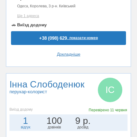
Одеса, Королева, 3 р-н. Київський
Ще 1 адреса
🚗
Виїзд додому
+38 (098) 629..
показати номер
Докладніше
Інна Слободенюк
ІС
перукар-колорист
Виїзд додому
Перевірено
11 червня
1
100
9 р.
відгук
дзвінків
досвід