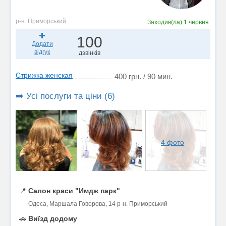
р-н. Приморський
Заходив(ла)
1 червня
100
Додати
відгук
дзвінків
Стрижка женская
400 грн. / 90 мин.
➡️ Усі послуги та ціни (6)
4 фото
📍
Салон краси "Имдж парк"
Одеса, Маршала Говорова, 14 р-н. Приморський
🚗
Виїзд додому