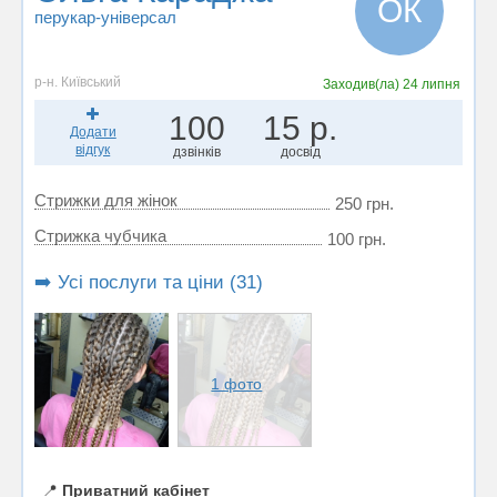
ОК
перукар-універсал
р-н. Київський
Заходив(ла)
24 липня
100
15 р.
Додати
відгук
дзвінків
досвід
Стрижки для жінок
250 грн.
Стрижка чубчика
100 грн.
➡️ Усі послуги та ціни (31)
1 фото
📍
Приватний кабінет