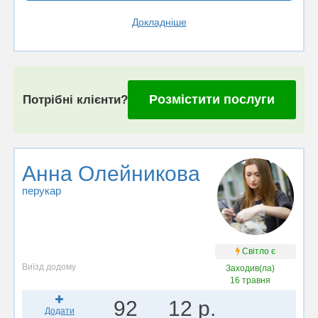
Докладніше
Розмістити послуги
Потрібні клієнти?
Анна Олейникова
перукар
Світло є
Виїзд додому
Заходив(ла)
16 травня
92
12 р.
Додати