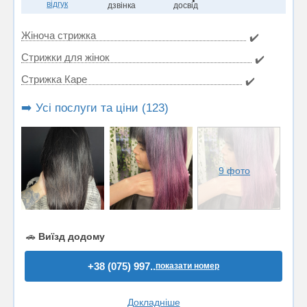
відгук
дзвінка
досвід
Жіноча стрижка
✔️
Стрижки для жінок
✔️
Стрижка Каре
✔️
➡️ Усі послуги та ціни (123)
9 фото
🚗
Виїзд додому
+38 (075) 997..
показати номер
Докладніше