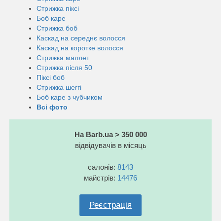
Стрижка піксі
Боб каре
Стрижка боб
Каскад на середнє волосся
Каскад на коротке волосся
Стрижка маллет
Стрижка після 50
Піксі боб
Стрижка шеггі
Боб каре з чубчиком
Всі фото
На Barb.ua > 350 000
відвідувачів в місяць
салонів:
8143
майстрів:
14476
Реєстрація