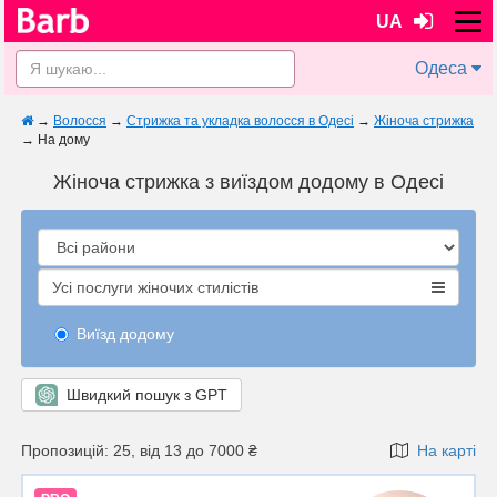
UA
Одеса
→
Волосся
→
Стрижка та укладка волосся в Одесі
→
Жіноча стрижка
→
На дому
Жіноча стрижка з виїздом додому в Одесі
Усі послуги жіночих стилістів
Виїзд додому
Швидкий пошук з GPT
Пропозицій: 25, від 13 до 7000 ₴
На карті