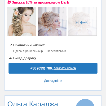
🎁 Знижка 10% за промокодом Barb
26 фото
📍
Приватний кабінет
Одеса, Ярошевської р-н. Пересипський
🚗
Виїзд додому
+38 (099) 786..
показати номер
Докладніше
Ольга Караджа