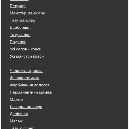
Перукар
Майстер манікюру
Тату майстер
Барбершоп
Тату салон
Подолог
Усі салони краси
Усі майстри краси
Чоловіча стрижка
Жіноча стрижка
Фарбування волосся
Перманентний макіяж
Макіяж
Лазерна епіляція
Депіляція
Масаж
Тату, пірсинг