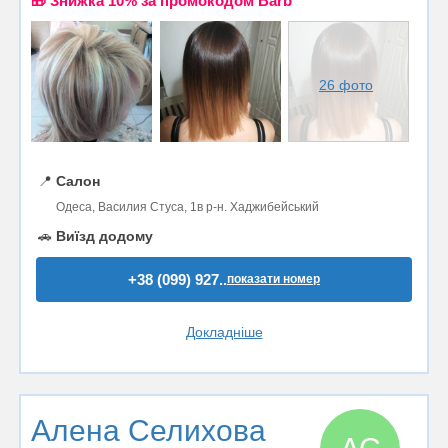
🎁 Знижка 10% за промокодом Barb
26 фото
📍
Салон
Одеса, Василия Стуса, 1в р-н. Хаджибейський
🚗
Виїзд додому
+38 (099) 927..
показати номер
Докладніше
Алена Селихова