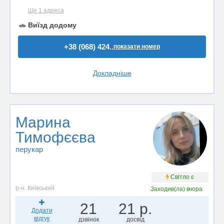
Ще 1 адреса
🚗
Виїзд додому
+38 (068) 424..
показати номер
Докладніше
Марина
Тимофєєва
перукар
Світло є
р-н. Київський
Заходив(ла)
вчора
21
21 р.
Додати
відгук
дзвінок
досвід