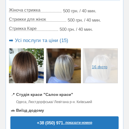
Жіноча стрижка
500 грн. / 40 мин.
Стрижки для жінок
500 грн. / 40 мин.
Стрижка Каре
500 грн. / 40 мин.
➡️ Усі послуги та ціни (15)
16 фото
📍
Студія краси "Салон краси"
Одеса, Люстдорфська/ Левітана р-н. Київський
🚗
Виїзд додому
+38 (050) 971..
показати номер