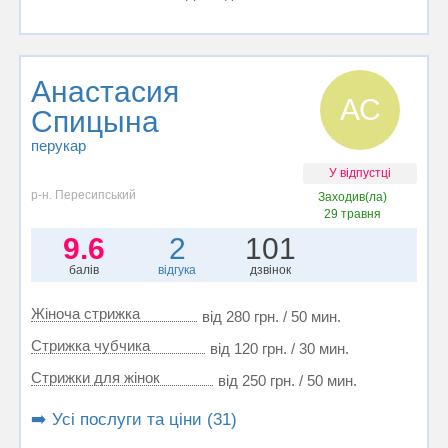
Анастасия
АС
Спицына
перукар
У відпустці
р-н. Пересипський
Заходив(ла)
29 травня
9.6
2
101
балів
відгука
дзвінок
Жіноча стрижка
від 280 грн. / 50 мин.
Стрижка чубчика
від 120 грн. / 30 мин.
Стрижки для жінок
від 250 грн. / 50 мин.
➡️ Усі послуги та ціни (31)