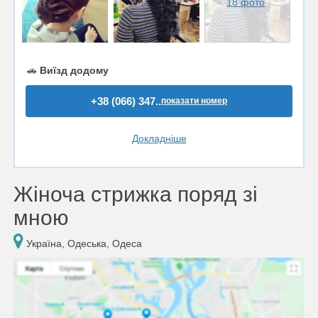
18 фото
🚗
Виїзд додому
+38 (066) 347..
показати номер
Докладніше
Жіноча стрижка поряд зі
мною
Україна, Одеська, Одеса