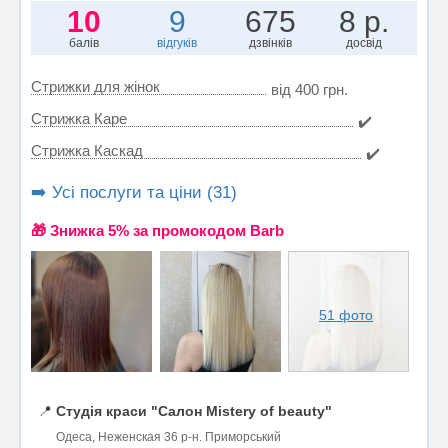
10
9
675
8 р.
балів
відгуків
дзвінків
досвід
Стрижки для жінок
від 400 грн.
Стрижка Каре
✔️
Стрижка Каскад
✔️
➡️ Усі послуги та ціни (31)
🎁 Знижка 5% за промокодом Barb
51 фото
📍
Студія краси "Салон Mistery of beauty"
Одеса, Неженская 36 р-н. Приморський