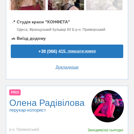
📍
Студія краси "КОНФЕТА"
Одеса, Французький бульвар 60 Б р-н. Приморський
🚗
Виїзд додому
+38 (066) 415..
показати номер
Докладніше
PRO
Олена Радівілова
перукар-колорист
р-н. Приморський
Заходив(ла)
сьогодні