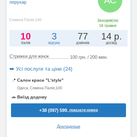
АС
перукар
Семена Палія,100
Заходив(ла)
18 травня
10
3
77
14 р.
балів
відгука
дзвінків
досвід
Стрижки для жінок
100 грн. / 200 мин.
➡️ Усі послуги та ціни (24)
📍
Салон краси "L'style"
Одеса, Семена Палія,100
🚗
Виїзд додому
+38 (097) 599..
показати номер
Докладніше