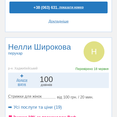
+38 (063) 631..
показати номер
Докладніше
Нелли Широкова
Н
перукар
р-н. Хаджибейський
Перевірено
18 червня
100
Додати
відгук
дзвінків
Стрижки для жінок
від 100 грн. / 20 мин.
➡️ Усі послуги та ціни (19)