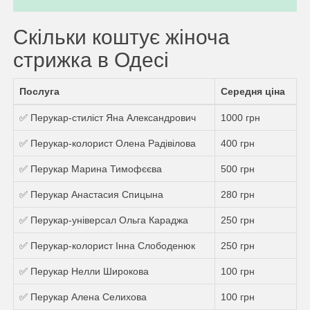
Скільки коштує жіноча
стрижка в Одесі
Послуга
Середня ціна
✅ Перукар-стиліст Яна Александрович
1000 грн
✅ Перукар-колорист Олена Радівілова
400 грн
✅ Перукар Марина Тимофєєва
500 грн
✅ Перукар Анастасия Спицына
280 грн
✅ Перукар-універсал Ольга Караджа
250 грн
✅ Перукар-колорист Інна Слободенюк
250 грн
✅ Перукар Нелли Широкова
100 грн
✅ Перукар Алена Селихова
100 грн