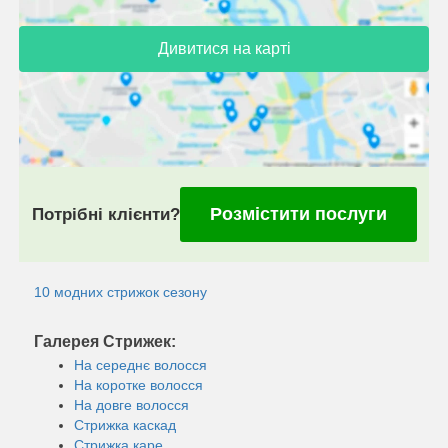
Дивитися на карті
Розмістити послуги
Потрібні клієнти?
10 модних стрижок сезону
Галерея Стрижек:
На середнє волосся
На коротке волосся
На довге волосся
Стрижка каскад
Стрижка каре