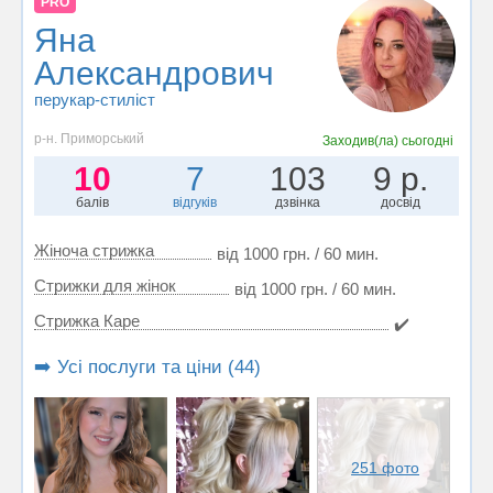
PRO
Яна
Александрович
перукар-стиліст
р-н. Приморський
Заходив(ла)
сьогодні
10
7
103
9 р.
балів
відгуків
дзвінка
досвід
Жіноча стрижка
від 1000 грн. / 60 мин.
Стрижки для жінок
від 1000 грн. / 60 мин.
Стрижка Каре
✔️
➡️ Усі послуги та ціни (44)
251 фото