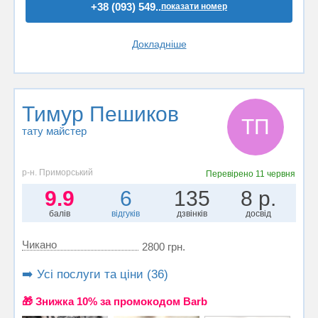
+38 (093) 549..
показати номер
Докладніше
Тимур Пешиков
ТП
тату майстер
р-н. Приморський
Перевірено
11 червня
9.9
6
135
8 р.
балів
відгуків
дзвінків
досвід
Чикано
2800 грн.
➡️ Усі послуги та ціни (36)
🎁 Знижка 10% за промокодом Barb