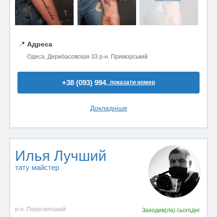
📍
Адреса
Одеса, Дерибасовская 33 р-н. Приморський
+38 (093) 994..
показати номер
Докладніше
Илья Лучший
тату майстер
р-н. Пересипський
Заходив(ла)
сьогодні