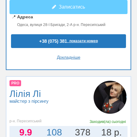
Записатись
📍
Адреса
Одеса, вулиця 28-ї Бригади, 2-А р-н. Пересипський
+38 (075) 381..
показати номер
Докладніше
PRO
Лілія Лі
майстер з пірсингу
р-н. Пересипський
Заходив(ла)
сьогодні
9.9
108
378
18 р.