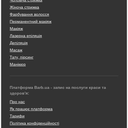
Жіноча стрижка
Фарбування волосся
Перманентний макіяж
Макіяж
Лазерна епіляція
Депіляція
Масаж
Тату, пірсинг
Манікюр
Платформа Barb.ua - запис на послуги краси та
здоров'я:
Про нас
Як працює платформа
Тарифи
Політика конфіденційності