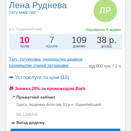
Лена Руднева
ЛР
тату майстер
р-н. Хаджибейський
Перевірено
9 червня
10
7
109
38 р.
балів
відгуків
дзвінків
досвід
Тату, татуировка, перекрытие шрамов,
перекрытие старой татуировки
від 600 грн. / 1 ч.
➡️ Усі послуги та ціни (16)
🎁 Знижка 20% за промокодом Barb
📍
Приватний кабінет
Одеса, Академіка Філатова, 51 р-н. Хаджибейський
Ще 1 адреса
🚗
Виїзд додому