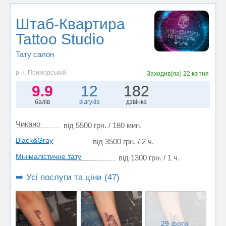
Штаб-Квартира
Tattoo Studio
Тату салон
р-н. Приморський
Заходив(ла)
22 квітня
9.9
12
182
балів
відгуків
дзвінка
Чикано
від 5500 грн. / 180 мин.
Black&Gray
від 3500 грн. / 2 ч.
Мінімалістичне тату
від 1300 грн. / 1 ч.
➡️ Усі послуги та ціни (47)
29 фото