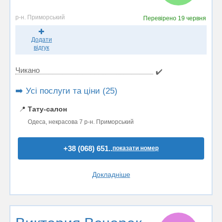
р-н. Приморський
Перевірено
19 червня
Додати
відгук
Чикано
✔️
➡️ Усі послуги та ціни (25)
📍
Тату-салон
Одеса, некрасова 7 р-н. Приморський
+38 (068) 651..
показати номер
Докладніше