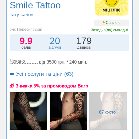
Smile Tattoo
Тату салон
Світло є
р-н. Пересипський
Заходив(ла)
сьогодні
9.9
20
179
балів
відгуків
дзвінків
Чикано
від 3500 грн. / 240 мин.
➡️ Усі послуги та ціни (63)
🎁 Знижка 5% за промокодом Barb
87 фото