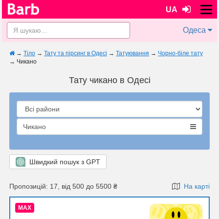
UA
Одеса
→
Тіло
→
Тату та пірсинг в Одесі
→
Татуювання
→
Чорно-біле тату
→
Чикано
Тату чикано в Одесі
Чикано
Швидкий пошук з GPT
Пропозицій: 17, від 500 до 5500 ₴
На карті
MAX