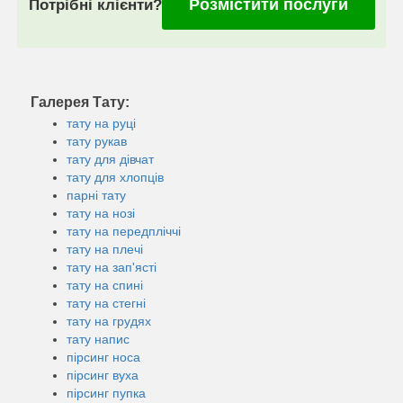
Розмістити послуги
Потрібні клієнти?
Галерея Тату:
тату на руці
тату рукав
тату для дівчат
тату для хлопців
парні тату
тату на нозі
тату на передпліччі
тату на плечі
тату на зап'ясті
тату на спині
тату на стегні
тату на грудях
тату напис
пірсинг носа
пірсинг вуха
пірсинг пупка