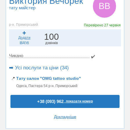
Виктория Вечорек
ВВ
тату майстер
р-н. Приморський
Перевірено
27 червня
100
Додати
відгук
дзвінків
Чикано
✔️
➡️ Усі послуги та ціни (34)
📍
Тату салон "OMG tattoo studio"
Одеса, Пастера 54 р-н. Приморський
+38 (093) 962..
показати номер
Докладніше