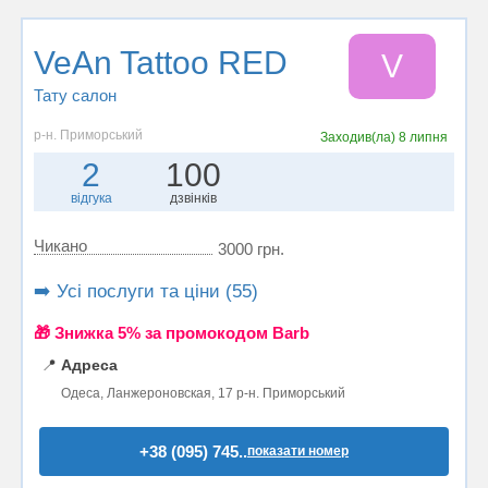
VeAn Tattoo RED
V
Тату салон
р-н. Приморський
Заходив(ла)
8 липня
2
100
відгука
дзвінків
Чикано
3000 грн.
➡️ Усі послуги та ціни (55)
🎁 Знижка 5% за промокодом Barb
📍
Адреса
Одеса, Ланжероновская, 17 р-н. Приморський
+38 (095) 745..
показати номер