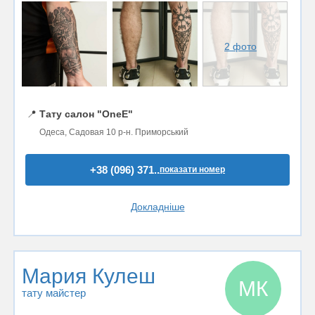
2 фото
📍
Тату салон "OneE"
Одеса, Садовая 10 р-н. Приморський
+38 (096) 371..
показати номер
Докладніше
Мария Кулеш
МК
тату майстер