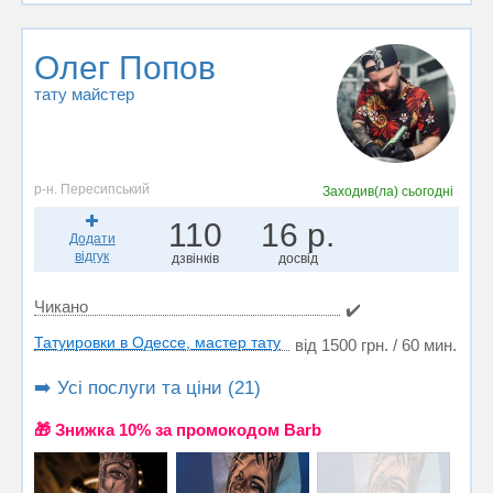
Олег Попов
тату майстер
р-н. Пересипський
Заходив(ла)
сьогодні
110
16 р.
Додати
відгук
дзвінків
досвід
Чикано
✔️
Татуировки в Одессе, мастер тату
від 1500 грн. / 60 мин.
➡️ Усі послуги та ціни (21)
🎁 Знижка 10% за промокодом Barb