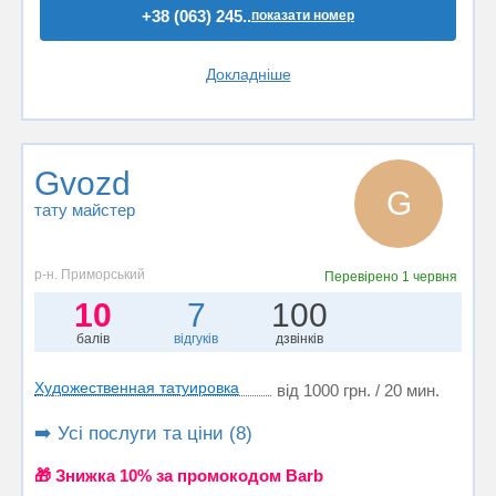
+38 (063) 245..
показати номер
Докладніше
Gvozd
G
тату майстер
р-н. Приморський
Перевірено
1 червня
10
7
100
балів
відгуків
дзвінків
Художественная татуировка
від 1000 грн. / 20 мин.
➡️ Усі послуги та ціни (8)
🎁 Знижка 10% за промокодом Barb