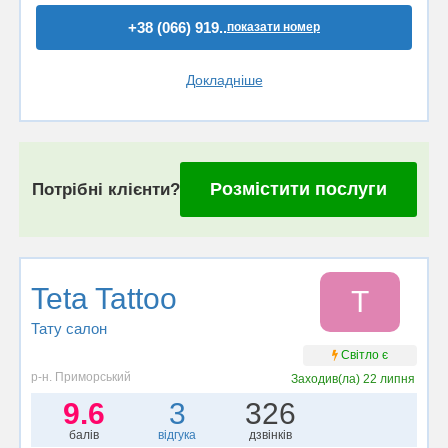
+38 (066) 919..
показати номер
Докладніше
Розмістити послуги
Потрібні клієнти?
Teta Tattoo
T
Тату салон
Світло є
р-н. Приморський
Заходив(ла)
22 липня
9.6
3
326
балів
відгука
дзвінків