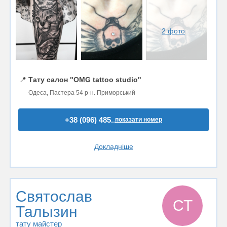
2 фото
📍
Тату салон "OMG tattoo studio"
Одеса, Пастера 54 р-н. Приморський
+38 (096) 485..
показати номер
Докладніше
Святослав
СТ
Талызин
тату майстер