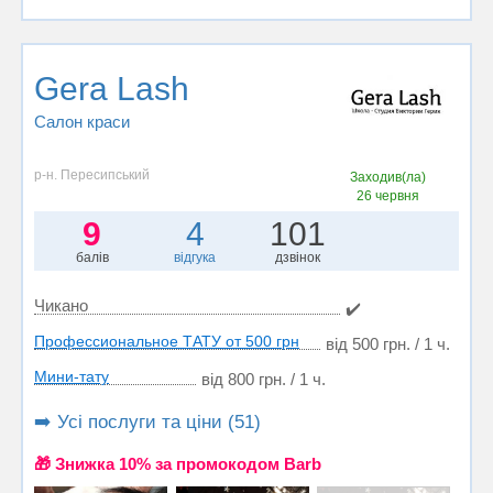
Gera Lash
Салон краси
р-н. Пересипський
Заходив(ла)
26 червня
9
4
101
балів
відгука
дзвінок
Чикано
✔️
Профессиональное ТАТУ от 500 грн
від 500 грн. / 1 ч.
Мини-тату
від 800 грн. / 1 ч.
➡️ Усі послуги та ціни (51)
🎁 Знижка 10% за промокодом Barb