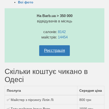
Всі фото
На Barb.ua > 350 000
відвідувачів в місяць
салонів:
8142
майстрів:
14454
Реєстрація
Скільки коштує чикано в
Одесі
Послуга
Середня ціна
✅ Майстер з пірсингу Лілія Лі
800 грн
✅ Тату майстер Ірина Вовк
1500 грн