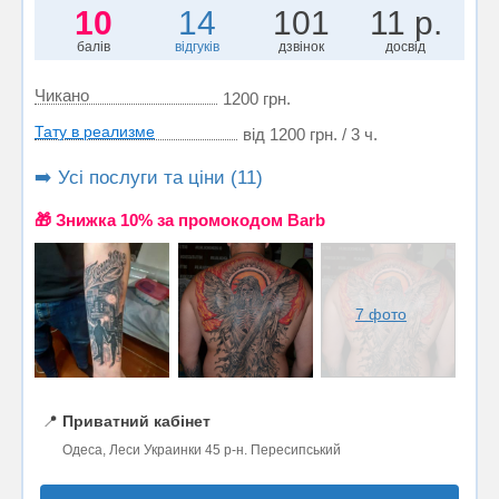
10
14
101
11 р.
балів
відгуків
дзвінок
досвід
Чикано
1200 грн.
Тату в реализме
від 1200 грн. / 3 ч.
➡️ Усі послуги та ціни (11)
🎁 Знижка 10% за промокодом Barb
7 фото
📍
Приватний кабінет
Одеса, Леси Украинки 45 р-н. Пересипський