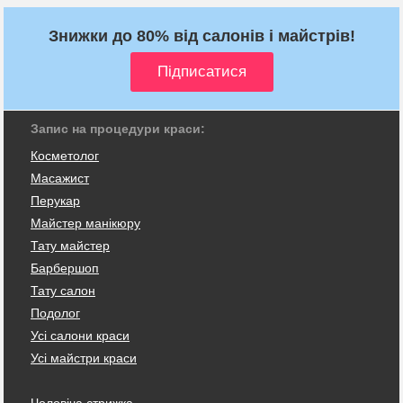
Знижки до 80% від салонів і майстрів!
Запис на процедури краси:
Косметолог
Масажист
Перукар
Майстер манікюру
Тату майстер
Барбершоп
Тату салон
Подолог
Усі салони краси
Усі майстри краси
Чоловіча стрижка