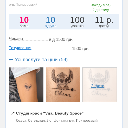
р-н. Приморський
Заходив(ла)
2 дні тому
10
10
100
11 р.
балів
відгуків
дзвінків
досвід
Чикано
від 1500 грн.
Татуювання
1500 грн.
➡️ Усі послуги та ціни (59)
2 фото
📍
Студія краси "Vira. Beauty Space"
Одеса, Сегедская, 2 ст фонтана р-н. Приморський