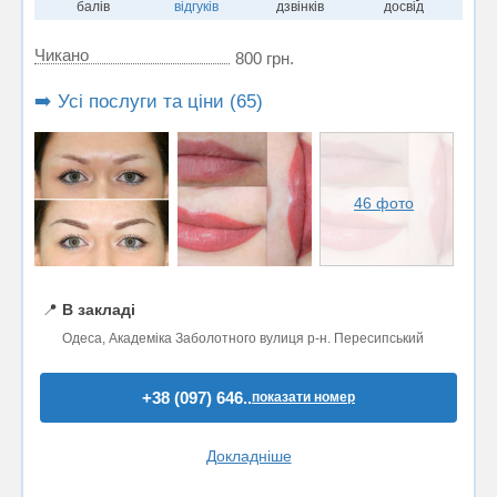
балів
відгуків
дзвінків
досвід
Чикано
800 грн.
➡️ Усі послуги та ціни (65)
46 фото
📍
В закладі
Одеса, Академіка Заболотного вулиця р-н. Пересипський
+38 (097) 646..
показати номер
Докладніше