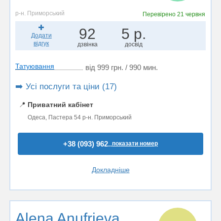
р-н. Приморський
Перевірено
21 червня
92
5 р.
Додати
відгук
дзвінка
досвід
Татуювання
від 999 грн. / 990 мин.
➡️ Усі послуги та ціни (17)
📍
Приватний кабінет
Одеса, Пастера 54 р-н. Приморський
+38 (093) 962..
показати номер
Докладніше
Alena Anufrieva