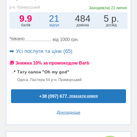
р-н. Приморський
Заходив(ла)
22 липня
9.9
21
484
5 р.
балів
відгук
дзвінка
досвід
Чикано
від 1000 грн.
➡️ Усі послуги та ціни (65)
🎁 Знижка 10% за промокодом Barb
📍
Тату салон "Oh my god"
Одеса, Пастера 54 р-н. Приморський
+38 (097) 677..
показати номер
Докладніше