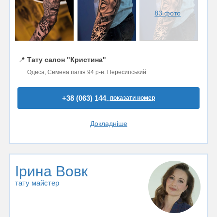
83 фото
📍
Тату салон "Кристина"
Одеса, Семена палія 94 р-н. Пересипський
+38 (063) 144..
показати номер
Докладніше
Ірина Вовк
тату майстер