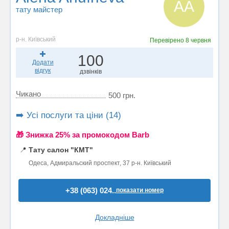
AA
тату майстер
р-н. Київський
Перевірено
8 червня
100
Додати
відгук
дзвінків
Чикано
500 грн.
➡️ Усі послуги та ціни (14)
🎁 Знижка 25% за промокодом Barb
📍
Тату салон "КМТ"
Одеса, Адмиральский проспект, 37 р-н. Київський
+38 (063) 024..
показати номер
Докладніше