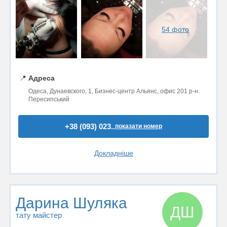
54 фото
📍
Адреса
Одеса, Дунаевского, 1, Бизнес-центр Альянс, офис 201 р-н.
Пересипський
+38 (093) 023..
показати номер
Докладніше
Дарина Шуляка
ДШ
тату майстер