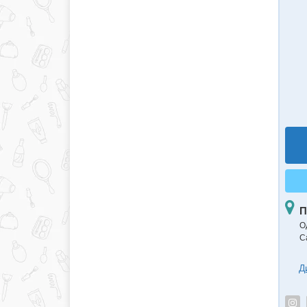
П
О
С
Д