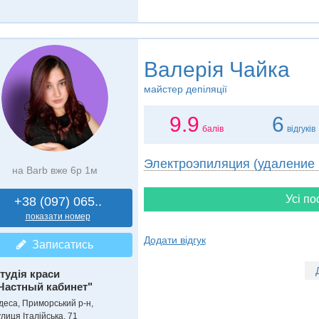
Валерія Чайка
майстер депіляції
9.9
6
балів
відгуків
Электроэпиляция (удаление 
на Barb вже 6р 1м
Усі по
+38 (097) 065..
показати номер
Додати відгук
Записатись
тудія краси
Частный кабинет"
деса, Приморський р-н,
лиця Італійська, 71