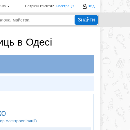
ська
Потрібні клієнти?
Реєстрація
Вхід
Знайти
иць в Одесі
ко
ер електроепіляції)