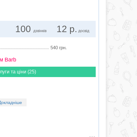
100
12 р.
дзвінків
досвід
540 грн.
м Barb
луги та ціни (25)
Докладніше