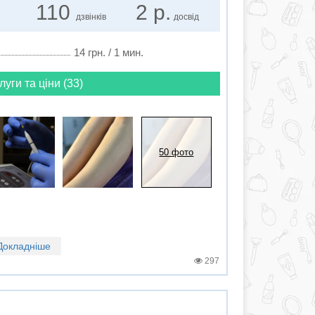
110
2 р.
дзвінків
досвід
14 грн. / 1 мин.
луги та ціни (33)
50 фото
Докладніше
297