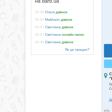
на barb.ua
05:09
Ольга
дзвінок
04:50
Makhaon
дзвінок
04:47
Светлана
дзвінок
04:47
Светлана
онлайн-запис
04:46
Светлана
дзвінок
С
"
О
С
Д