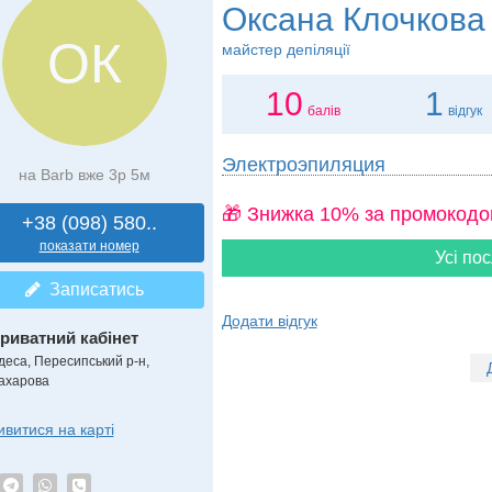
Оксана Клочкова
ОК
майстер депіляції
10
1
балів
відгук
Электроэпиляция
на Barb вже 3р 5м
🎁 Знижка 10% за промокодо
+38 (098) 580..
показати номер
Усі пос
Записатись
Додати відгук
риватний кабінет
деса, Пересипський р-н,
ахарова
ивитися на карті