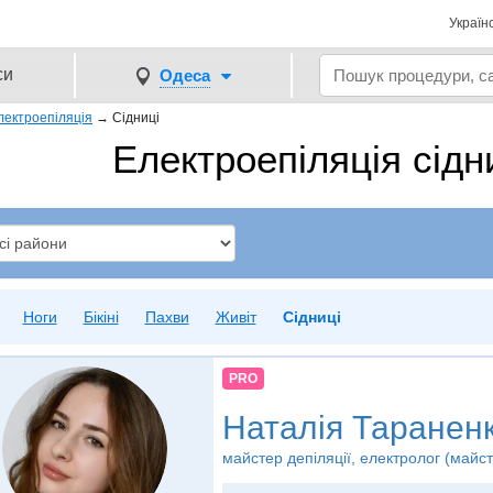
Україн
си
Одеса
лектроепіляція
→
Сідниці
Електроепіляція сідн
Ноги
Бікіні
Пахви
Живіт
Сідниці
PRO
Наталія Таранен
майстер депіляції, електролог (майст