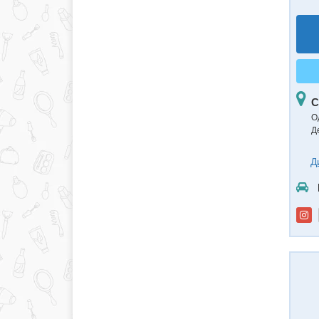
С
О
Д
Д