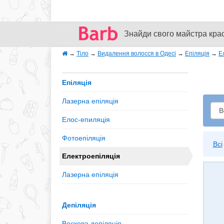
Знайди свого майстра кра
→
Тіло
→
Видалення волосся в Одесі
→
Епіляція
→
Е
Епіляція
Лазерна епіляція
Елос-епиляція
Фотоепіляція
Всі
Електроепіляція
Лазерна епіляція
Депіляція
Воскова депіляція