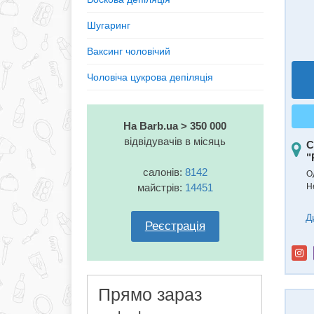
Шугаринг
Ваксинг чоловічий
Чоловіча цукрова депіляція
На Barb.ua > 350 000
відвідувачів в місяць
С
"
салонів:
8142
Од
майстрів:
14451
Н
Д
Реєстрація
Прямо зараз