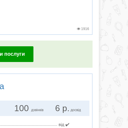
1916
и послуги
а
100
6 р.
дзвінків
досвід
від ✔️