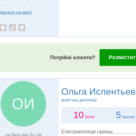
ивитися на карті
Розмістит
Потрібні клієнти?
Ольга Ислентьев
ОИ
майстер депіляції
10
5
балів
відгуків
Електроепіляція сідниць
на Barb вже 4р 3м