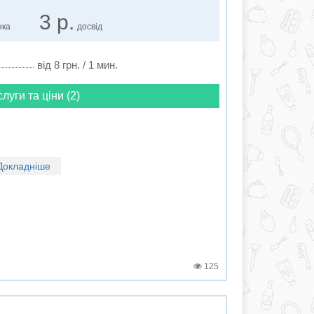
3 р.
нка
досвід
від 8 грн. / 1 мин.
слуги та ціни (2)
Докладніше
125