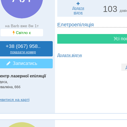
103
Додати
дзві
відгук
Елетроепіляція
на Barb вже 8м 1т
Світло є
Усі по
+38 (067) 958..
показати номер
Додати відгук
Записатись
ентр лазерної епіляції
деса,
увалкіна, 66б
ивитися на карті