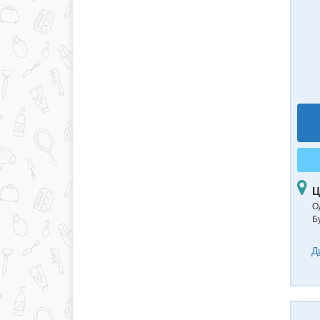
Ц
О
Б
Д