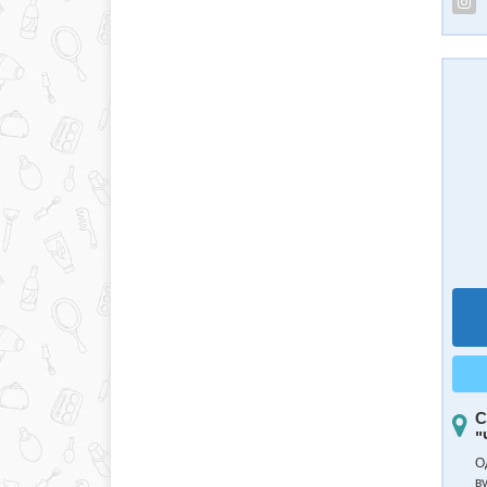
С
"
О
ву