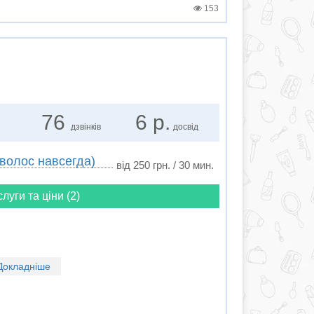
153
76
6 р.
дзвінків
досвід
волос навсегда)
від 250 грн. / 30 мин.
слуги та ціни (2)
Докладніше