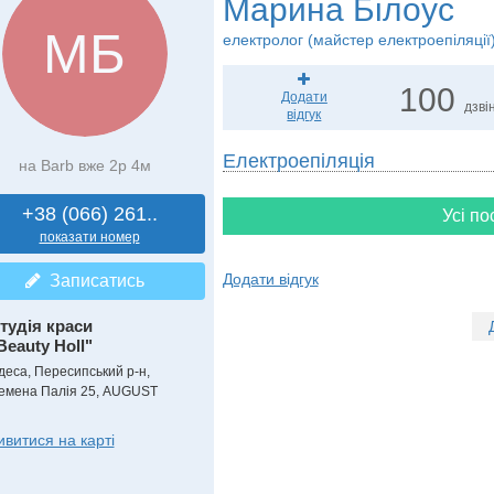
Марина Білоус
МБ
електролог (майстер електроепіляції)
100
Додати
дзвін
відгук
Електроепіляція
на Barb вже 2р 4м
+38 (066) 261..
Усі по
показати номер
Додати відгук
Записатись
тудія краси
Beauty Holl"
деса, Пересипський р-н,
емена Палія 25, AUGUST
ивитися на карті