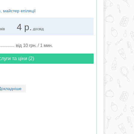
, майстер епіляції
4 р.
ків
досвід
від 10 грн. / 1 мин.
слуги та ціни (2)
Докладніше