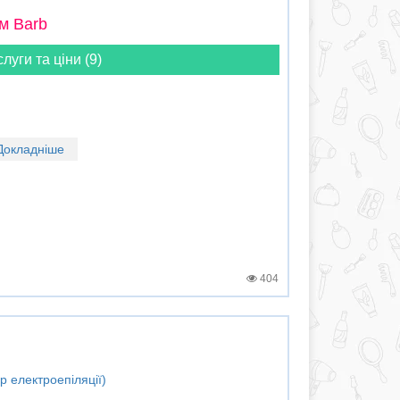
м Barb
слуги та ціни (9)
Докладніше
404
р електроепіляції)