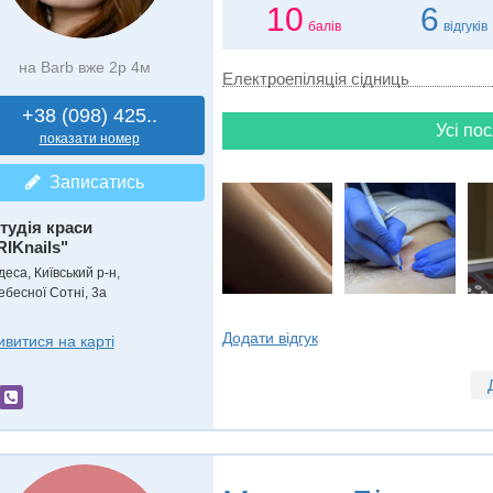
10
6
балів
відгуків
на Barb вже 2р 4м
Електроепіляція сідниць
+38 (098) 425..
Усі пос
показати номер
Записатись
тудія краси
RIKnails"
еса, Київський р-н,
ебесної Сотні, 3а
Додати відгук
ивитися на карті