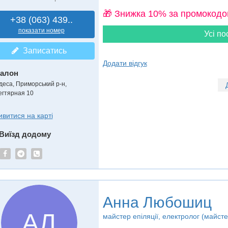
🎁 Знижка 10% за промокодо
+38 (063) 439..
показати номер
Усі по
Записатись
Додати відгук
алон
деса, Приморський р-н,
егтярная 10
ивитися на карті
Виїзд додому
Анна Любошиц
АЛ
майстер епіляції, електролог (майсте