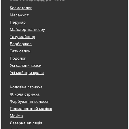
Косметолог
Масажист
Перукар
Майстер манікюру
Тату майстер
Барбершоп
Тату салон
Подолог
Усі салони краси
Усі майстри краси
Чоловіча стрижка
Жіноча стрижка
Фарбування волосся
Перманентний макіяж
Макіяж
Лазерна епіляція