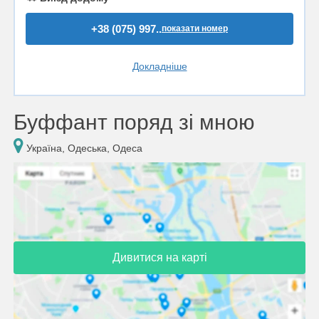
+38 (075) 997..
показати номер
Докладніше
Буффант поряд зі мною
Україна, Одеська, Одеса
Дивитися на карті