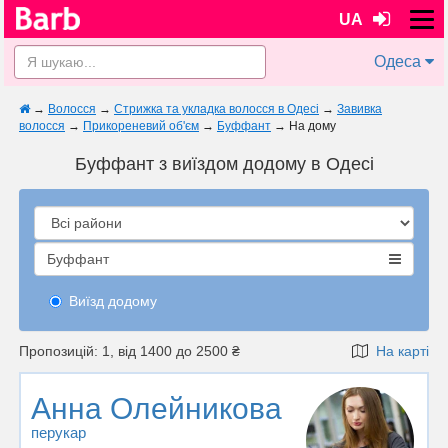
UA
Одеса
→
Волосся
→
Стрижка та укладка волосся в Одесі
→
Завивка
волосся
→
Прикореневий об'єм
→
Буффант
→
На дому
Буффант з виїздом додому в Одесі
Буффант
Виїзд додому
Пропозицій: 1, від 1400 до 2500 ₴
На карті
Анна Олейникова
перукар