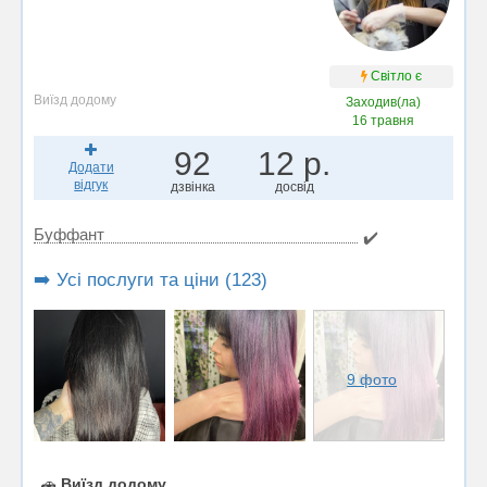
Світло є
Виїзд додому
Заходив(ла)
16 травня
92
12 р.
Додати
відгук
дзвінка
досвід
Буффант
✔️
➡️ Усі послуги та ціни (123)
9 фото
🚗
Виїзд додому