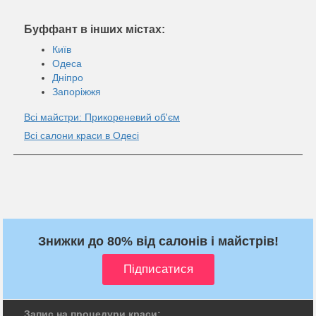
Буффант в інших містах:
Київ
Одеса
Дніпро
Запоріжжя
Всі майстри: Прикореневий об'єм
Всі салони краси в Одесі
Знижки до 80% від салонів і майстрів!
Запис на процедури краси: