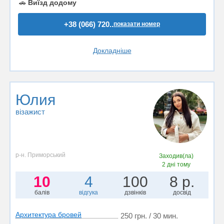
🚗
Виїзд додому
+38 (066) 720..
показати номер
Докладніше
Юлия
візажист
р-н. Приморський
Заходив(ла)
2 дні тому
10
4
100
8 р.
балів
відгука
дзвінків
досвід
Архитектура бровей
250 грн. / 30 мин.