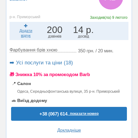
р-н. Приморський
Заходив(ла)
9 лютого
200
14 р.
Додати
відгук
дзвінків
досвід
Фарбування брів хною
350 грн. / 20 мин.
➡️ Усі послуги та ціни (18)
🎁 Знижка 10% за промокодом Barb
📍
Салон
Одеса, Середньофонтанська вулиця, 35 р-н. Приморський
🚗
Виїзд додому
+38 (067) 614..
показати номер
Докладніше