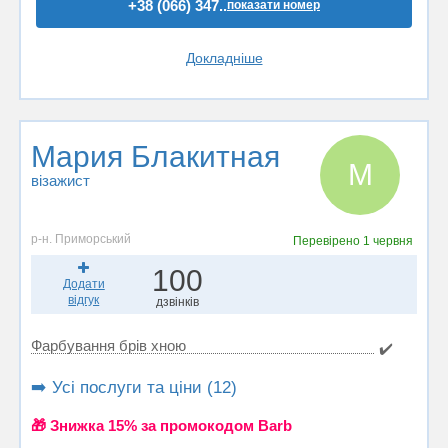
+38 (066) 347..
показати номер
Докладніше
Мария Блакитная
М
візажист
р-н. Приморський
Перевірено
1 червня
100
Додати
відгук
дзвінків
Фарбування брів хною
✔️
➡️ Усі послуги та ціни (12)
🎁 Знижка 15% за промокодом Barb