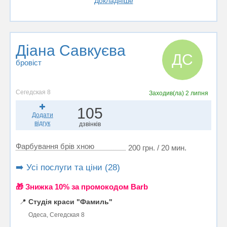
Докладніше
Діана Савкуєва
ДС
бровіст
Сегедская 8
Заходив(ла)
2 липня
105
Додати
відгук
дзвінків
Фарбування брів хною
200 грн. / 20 мин.
➡️ Усі послуги та ціни (28)
🎁 Знижка 10% за промокодом Barb
📍
Студія краси "Фамиль"
Одеса, Сегедская 8