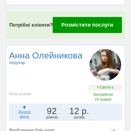
Розмістити послуги
Потрібні клієнти?
Анна Олейникова
перукар
Світло є
Виїзд додому
Заходив(ла)
16 травня
92
12 р.
Додати
відгук
дзвінка
досвід
Фарбування брів хною
✔️