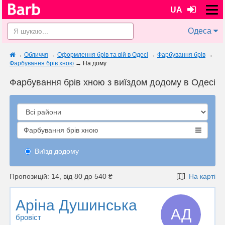
UA
Одеса
→
Обличчя
→
Оформлення брів та вій в Одесі
→
Фарбування брів
→
Фарбування брів хною
→
На дому
Фарбування брів хною з виїздом додому в Одесі
Фарбування брів хною
Виїзд додому
Пропозицій: 14, від 80 до 540 ₴
На карті
Арiна Душинська
АД
бровіст