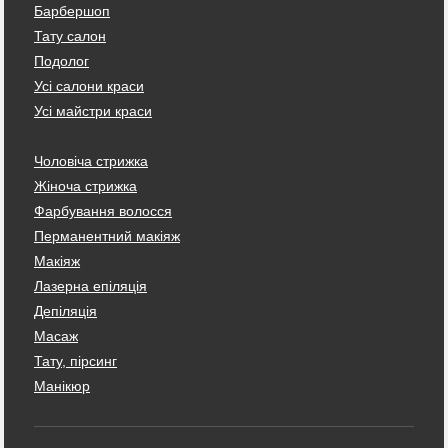
Барбершоп
Тату салон
Подолог
Усі салони краси
Усі майстри краси
Чоловіча стрижка
Жіноча стрижка
Фарбування волосся
Перманентний макіяж
Макіяж
Лазерна епіляція
Депіляція
Масаж
Тату, пірсинг
Манікюр