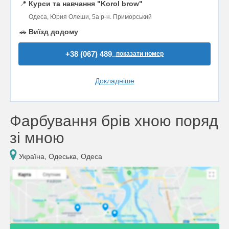
📍
Курси та навчання "Korol brow"
Одеса, Юрия Олеши, 5а р-н. Приморський
🚗
Виїзд додому
+38 (067) 489..
показати номер
Докладніше
Фарбування брів хною поряд
зі мною
Україна, Одеська, Одеса