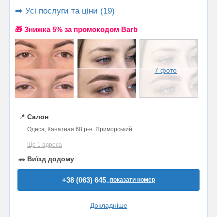
➡️ Усі послуги та ціни (19)
🎁 Знижка 5% за промокодом Barb
7 фото
📍
Салон
Одеса, Канатная 68 р-н. Приморський
Ще 1 адреса
🚗
Виїзд додому
+38 (063) 645..
показати номер
Докладніше