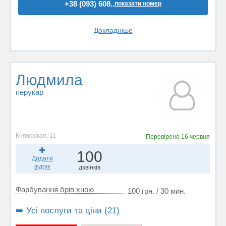
+38 (093) 608..
показати номер
Докладніше
Людмила
перукар
Княжеская, 11
Перевірено
16 червня
100
Додати
відгук
дзвінків
Фарбування брів хною
100 грн. / 30 мин.
➡️ Усі послуги та ціни (21)