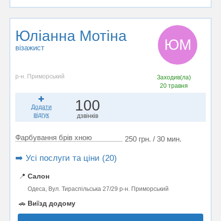
Юліанна Мотіна
ЮМ
візажист
р-н. Приморський
Заходив(ла)
20 травня
100
Додати
відгук
дзвінків
Фарбування брів хною
250 грн. / 30 мин.
➡️ Усі послуги та ціни (20)
📍
Салон
Одеса, Вул. Тираспільська 27/29 р-н. Приморський
🚗
Виїзд додому