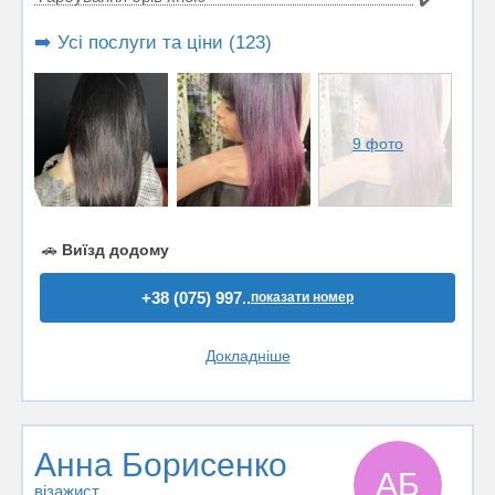
➡️ Усі послуги та ціни (123)
9 фото
🚗
Виїзд додому
+38 (075) 997..
показати номер
Докладніше
Анна Борисенко
АБ
візажист