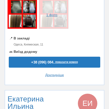
1 фото
📍
В закладі
Одеса, Княжеская, 11
🚗
Виїзд додому
+38 (096) 084..
показати номер
Докладніше
Екатерина
ЕИ
Ильина