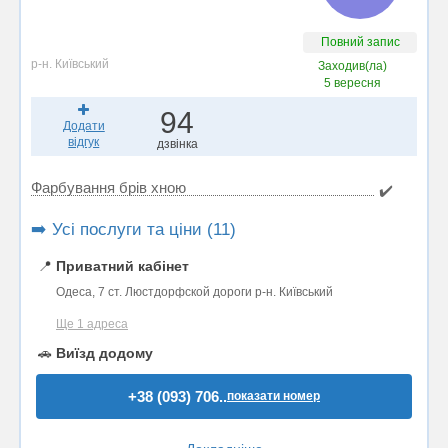
Повний запис
р-н. Київський
Заходив(ла)
5 вересня
94
Додати
відгук
дзвінка
Фарбування брів хною
✔️
➡️ Усі послуги та ціни (11)
📍
Приватний кабінет
Одеса, 7 ст. Люстдорфской дороги р-н. Київський
Ще 1 адреса
🚗
Виїзд додому
+38 (093) 706..
показати номер