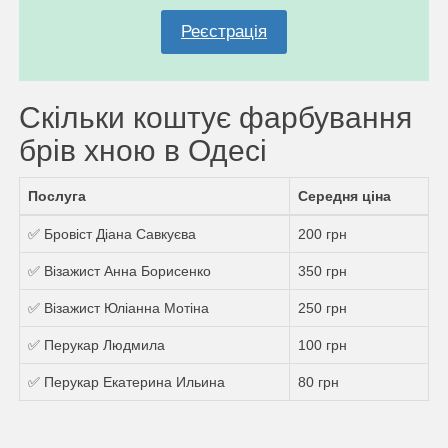
Реєстрація
Скільки коштує фарбування
брів хною в Одесі
Послуга
Середня ціна
✅ Бровіст Діана Савкуєва
200 грн
✅ Візажист Анна Борисенко
350 грн
✅ Візажист Юліанна Мотіна
250 грн
✅ Перукар Людмила
100 грн
✅ Перукар Екатерина Ильина
80 грн