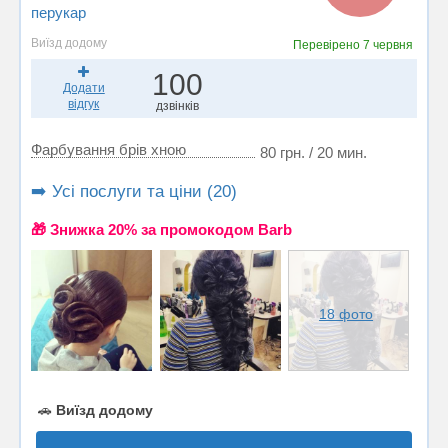
перукар
Виїзд додому
Перевірено
7 червня
100
Додати
відгук
дзвінків
Фарбування брів хною
80 грн. / 20 мин.
➡️ Усі послуги та ціни (20)
🎁 Знижка 20% за промокодом Barb
18 фото
🚗
Виїзд додому