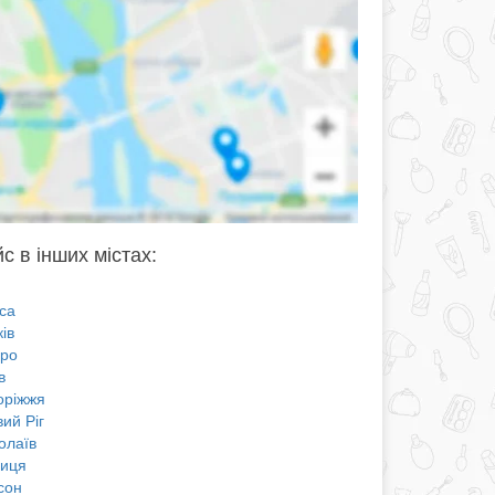
с в інших містах:
са
ів
про
в
оріжжя
ий Ріг
олаїв
ниця
сон