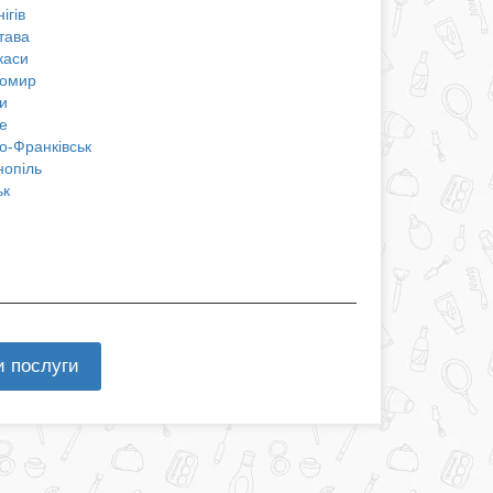
ігів
тава
каси
омир
и
е
о-Франківськ
нопіль
ьк
и послуги