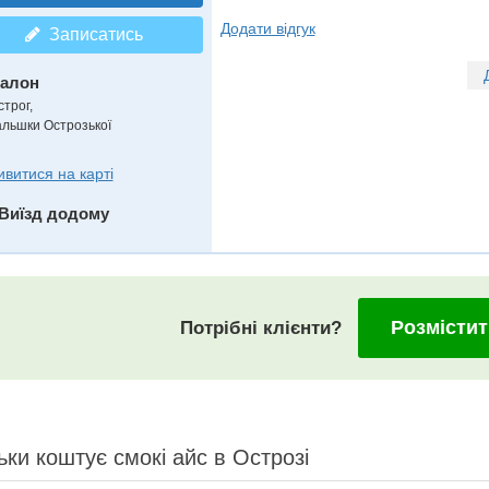
Додати відгук
Записатись
алон
строг,
альшки Острозької
ивитися на карті
Виїзд додому
Розмістит
Потрібні клієнти?
ьки коштує смокі айс в Острозі