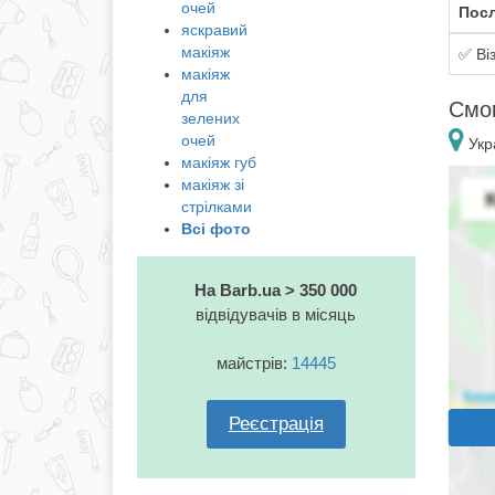
очей
Посл
яскравий
макіяж
✅ Ві
макіяж
для
Смок
зелених
очей
Укра
макіяж губ
макіяж зі
стрілками
Всі фото
На Barb.ua > 350 000
відвідувачів в місяць
майстрів:
14445
Реєстрація