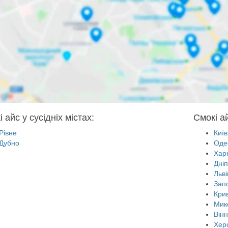
 айс у сусідніх містах:
Смокі ай
Рівне
Київ
Дубно
Оде
Харк
Дні
Льві
Зап
Крив
Мик
Він
Хер