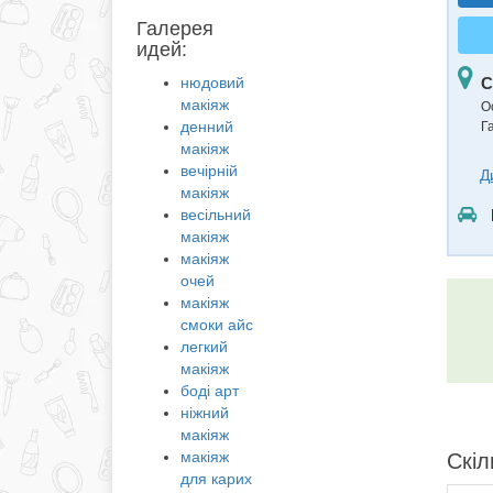
Галерея
идей:
нюдовий
С
макіяж
О
денний
Г
макіяж
вечірній
Д
макіяж
весільний
макіяж
макіяж
очей
макіяж
смоки айс
легкий
макіяж
боді арт
ніжний
макіяж
макіяж
Скіл
для карих