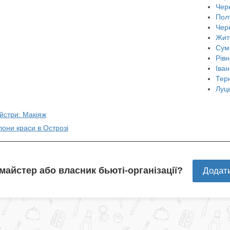
Черн
Пол
Чер
Жит
Сум
Рівн
Іван
Тер
Луц
йстри: Макіяж
лони краси в Острозі
 майстер або власник бьюті-організації?
Додат