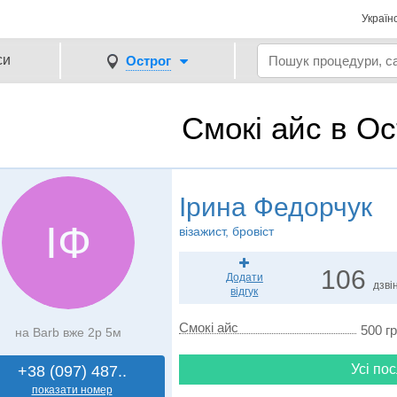
Україн
си
Острог
Смокі айс в Ос
Ірина Федорчук
ІФ
візажист, бровіст
106
Додати
дзвін
відгук
Смокі айс
500 гр
на Barb вже 2р 5м
Усі пос
+38 (097) 487..
показати номер