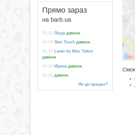
Прямо зараз
на barb.ua
05:02
Люда
дзвінок
04:58
Skin Touch
дзвінок
04:43
Laser by Max Tattoo
дзвінок
04:34
Ирина
дзвінок
Смокі
04:01
дзвінок