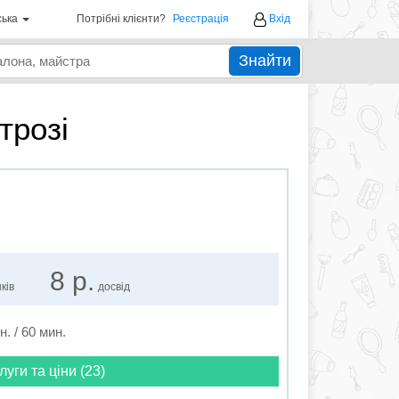
ська
Потрібні клієнти?
Реєстрація
Вхід
Знайти
трозі
8 р.
ків
досвід
н. / 60 мин.
луги та ціни (23)