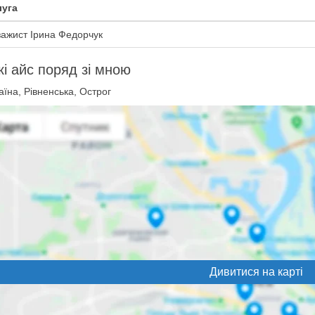
уга
зажист Ірина Федорчук
і айс поряд зі мною
їна, Рівненська, Острог
Дивитися на карті