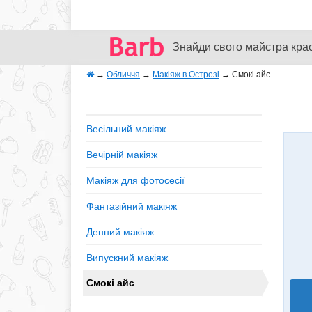
Знайди свого майстра кра
→
Обличчя
→
Макіяж в Острозі
→
Смокі айс
Весільний макіяж
Вечірній макіяж
Макіяж для фотосесії
Фантазійний макіяж
Денний макіяж
Випускний макіяж
Смокі айс