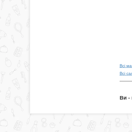
Всі ма
Всі са
Ви -