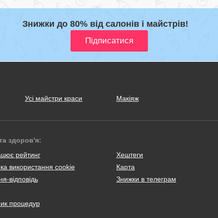
Знижки до 80% від салонів і майстрів!
Усі майстри краси
Макіяж
та здоров'я:
ацює рейтинг
Хештеги
ка використання cookie
Карта
я-відповідь
Знижки в телеграм
ник процедур