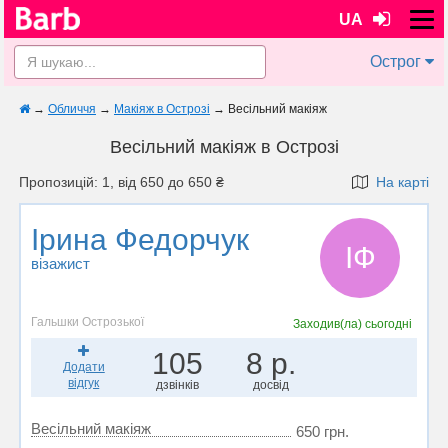
UA
Острог
→
Обличчя
→
Макіяж в Острозі
→
Весільний макіяж
Весільний макіяж в Острозі
Пропозицій: 1, від 650 до 650 ₴
На карті
Ірина Федорчук
ІФ
візажист
Гальшки Острозької
Заходив(ла)
сьогодні
105
8 р.
Додати
відгук
дзвінків
досвід
Весільний макіяж
650 грн.