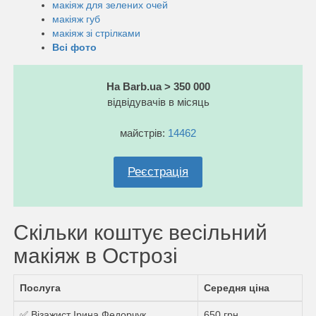
макіяж для зелених очей
макіяж губ
макіяж зі стрілками
Всі фото
На Barb.ua > 350 000
відвідувачів в місяць
майстрів:
14462
Реєстрація
Скільки коштує весільний
макіяж в Острозі
Послуга
Середня ціна
✅ Візажист Ірина Федорчук
650 грн