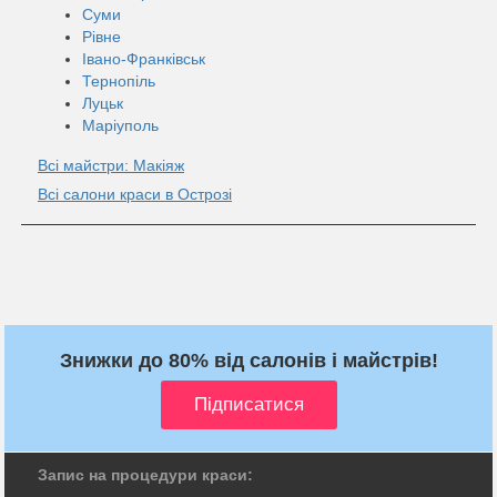
Суми
Рівне
Івано-Франківськ
Тернопіль
Луцьк
Маріуполь
Всі майстри: Макіяж
Всі салони краси в Острозі
Знижки до 80% від салонів і майстрів!
Запис на процедури краси: