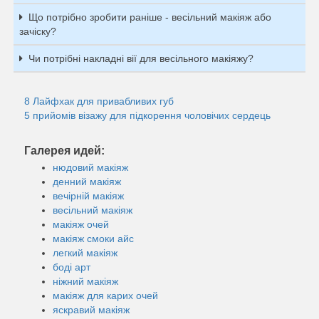
Що потрібно зробити раніше - весільний макіяж або
зачіску?
Чи потрібні накладні вії для весільного макіяжу?
8 Лайфхак для привабливих губ
5 прийомів візажу для підкорення чоловічих сердець
Галерея идей:
нюдовий макіяж
денний макіяж
вечірній макіяж
весільний макіяж
макіяж очей
макіяж смоки айс
легкий макіяж
боді арт
ніжний макіяж
макіяж для карих очей
яскравий макіяж