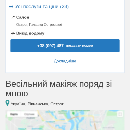
➡️ Усі послуги та ціни (23)
📍
Салон
Острог, Гальшки Острозької
🚗
Виїзд додому
+38 (097) 487..
показати номер
Докладніше
Весільний макіяж поряд зі
мною
Україна, Рівненська, Острог