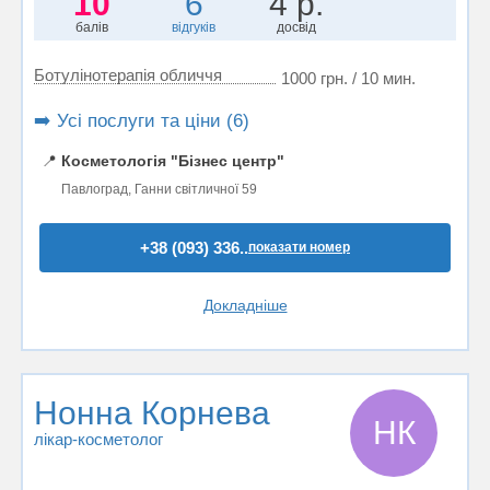
10
6
4 р.
балів
відгуків
досвід
Ботулінотерапія обличчя
1000 грн. / 10 мин.
➡️ Усі послуги та ціни (6)
📍
Косметологія "Бізнес центр"
Павлоград, Ганни світличної 59
+38 (093) 336..
показати номер
Докладніше
Нонна Корнева
НК
лікар-косметолог