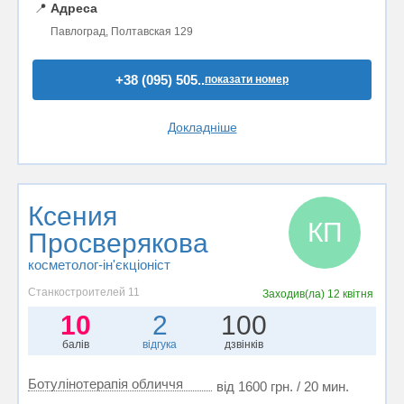
📍
Адреса
Павлоград, Полтавская 129
+38 (095) 505..
показати номер
Докладніше
Ксения
КП
Просверякова
косметолог-ін'єкціоніст
Станкостроителей 11
Заходив(ла)
12 квітня
10
2
100
балів
відгука
дзвінків
Ботулінотерапія обличчя
від 1600 грн. / 20 мин.