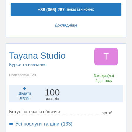
+38 (066) 267..
показати номер
Докладніше
Tayana Studio
T
Курси та навчання
Полтавская 129
Заходив(ла)
4 дні тому
100
Додати
відгук
дзвінків
Ботулінотерапія обличчя
від ✔️
➡️ Усі послуги та ціни (133)