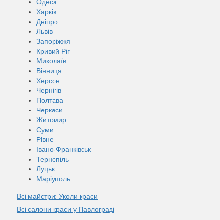
Одеса
Харків
Дніпро
Львів
Запоріжжя
Кривий Ріг
Миколаїв
Вінниця
Херсон
Чернігів
Полтава
Черкаси
Житомир
Суми
Рівне
Івано-Франківськ
Тернопіль
Луцьк
Маріуполь
Всі майстри: Уколи краси
Всі салони краси у Павлограді