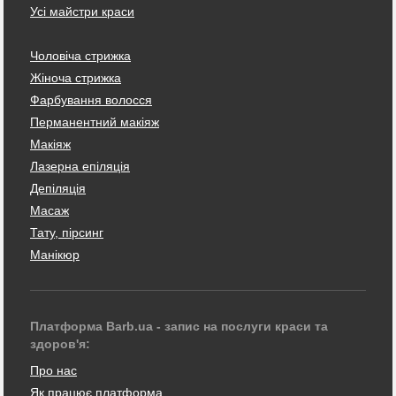
Усі майстри краси
Чоловіча стрижка
Жіноча стрижка
Фарбування волосся
Перманентний макіяж
Макіяж
Лазерна епіляція
Депіляція
Масаж
Тату, пірсинг
Манікюр
Платформа Barb.ua - запис на послуги краси та
здоров'я:
Про нас
Як працює платформа