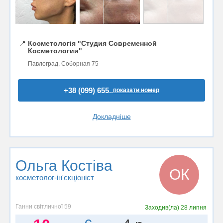
📍
Косметологія "Студия Современной
Косметологии"
Павлоград, Соборная 75
+38 (099) 655..
показати номер
Докладніше
Ольга Костіва
ОК
косметолог-ін'єкціоніст
Ганни світличної 59
Заходив(ла)
28 липня