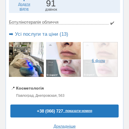
91
Додати
відгук
дзвінок
Ботулінотерапія обличчя
✔️
➡️ Усі послуги та ціни (13)
6 фото
📍
Косметологія
Павлоград, Днепровская, 563
+38 (066) 727..
показати номер
Докладніше