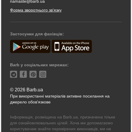
namaste@barb.ua
Форма зворотнього зв'язку
Застосунки для фахівців:
Barb у соціальних мережах:
© 2026 Barb.ua
При використанні матеріалів активне посилання на
джерело обов'язкове
Інформація, розміщена на Barb.ua, призначена тільки
для ознайомлювальних цілей. Хоча ми допомагаємо
користувачам знайти перевірених виконавців, ми не