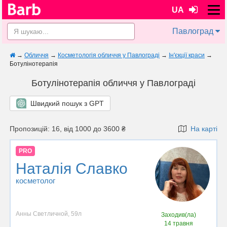
UA
Павлоград
→
Обличчя
→
Косметологія обличчя у Павлограді
→
Ін'єкції краси
→
Ботулінотерапія
Ботулінотерапія обличчя у Павлограді
Швидкий пошук з GPT
Пропозицій: 16, від 1000 до 3600 ₴
На карті
PRO
Наталія Славко
косметолог
Анны Светличной, 59л
Заходив(ла)
14 травня