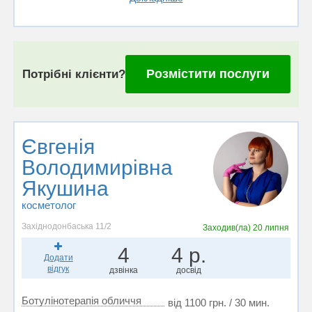
Розмістити послуги
Потрібні клієнти?
Євгенія
Володимирівна
Якушина
косметолог
Західнодонбаська 11/2
Заходив(ла)
20 липня
4
4 р.
Додати
відгук
дзвінка
досвід
Ботулінотерапія обличчя
від 1100 грн. / 30 мин.