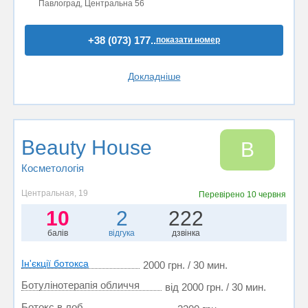
Павлоград, Центральна 56
+38 (073) 177..
показати номер
Докладніше
Вeauty House
В
Косметологія
Центральная, 19
Перевірено
10 червня
10
2
222
балів
відгука
дзвінка
Ін'єкції ботокса
2000 грн. / 30 мин.
Ботулінотерапія обличчя
від 2000 грн. / 30 мин.
Ботокс в лоб