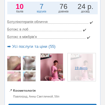
10
7
76
24 р.
балів
відгуків
дзвінків
досвід
Ботулінотерапія обличчя
✔️
Ботокс в лоб
✔️
Ботокс в міжбрів'я
✔️
➡️ Усі послуги та ціни (55)
19 фото
📍
Косметологія
Павлоград, Анны Светличной, 59л