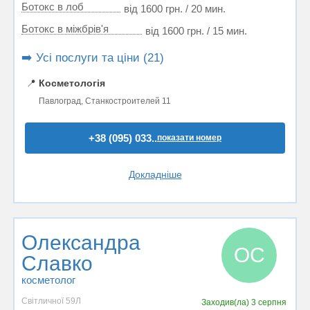
Ботокс в лоб
від 1600 грн. / 20 мин.
Ботокс в міжбрів'я
від 1600 грн. / 15 мин.
➡️ Усі послуги та ціни (21)
📍
Косметологія
Павлоград, Станкостроителей 11
+38 (095) 033..
показати номер
Докладніше
Олександра
ОС
Славко
косметолог
Світличної 59Л
Заходив(ла)
3 серпня