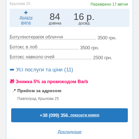
Крылова 25
Перевірено
17 квітня
84
16 р.
Додати
відгук
дзвінка
досвід
Ботулінотерапія обличчя
3500 грн.
Ботокс в лоб
3500 грн.
Ботокс навколо очей
2500 грн.
➡️ Усі послуги та ціни (11)
🎁 Знижка 5% за промокодом Barb
📍
Прийом за адресою
Павлоград, Крылова 25
+38 (099) 356..
показати номер
Докладніше