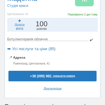
Студія краси
Центральна, 41
Перевірено
2 дні тому
100
Додати
відгук
дзвінків
Ботулінотерапія обличчя
✔️
➡️ Усі послуги та ціни (85)
📍
Адреса
Павлоград, Центральна, 41
+38 (099) 982..
показати номер
Докладніше