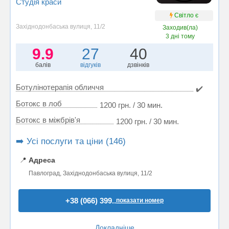
Студія краси
Світло є
Західнодонбаська вулиця, 11/2
Заходив(ла)
3 дні тому
9.9
27
40
балів
відгуків
дзвінків
Ботулінотерапія обличчя
✔️
Ботокс в лоб
1200 грн. / 30 мин.
Ботокс в міжбрів'я
1200 грн. / 30 мин.
➡️ Усі послуги та ціни (146)
📍
Адреса
Павлоград, Західнодонбаська вулиця, 11/2
+38 (066) 399..
показати номер
Докладніше