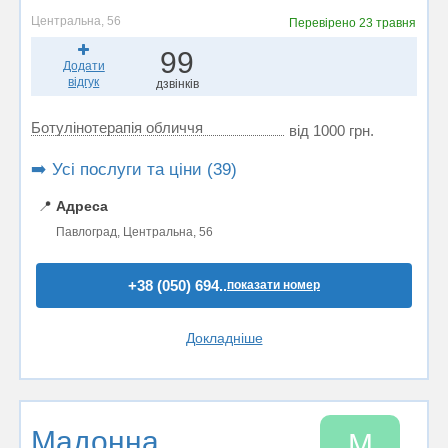
Центральна, 56
Перевірено
23 травня
99
Додати
відгук
дзвінків
Ботулінотерапія обличчя
від 1000 грн.
➡️ Усі послуги та ціни (39)
📍
Адреса
Павлоград, Центральна, 56
+38 (050) 694..
показати номер
Докладніше
Мадонна
М