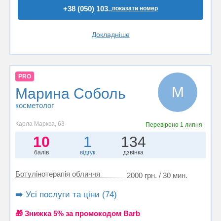
+38 (050) 103..
показати номер
Докладніше
PRO
М
Марина Соболь
косметолог
Карла Маркса, 63
Перевірено
1 липня
10
1
134
балів
відгук
дзвінка
Ботулінотерапія обличчя
2000 грн. / 30 мин.
➡️ Усі послуги та ціни (74)
🎁 Знижка 5% за промокодом Barb