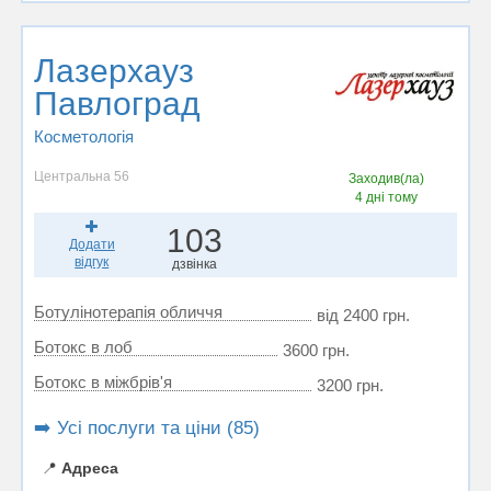
Лазерхауз
Павлоград
Косметологія
Центральна 56
Заходив(ла)
4 дні тому
103
Додати
відгук
дзвінка
Ботулінотерапія обличчя
від 2400 грн.
Ботокс в лоб
3600 грн.
Ботокс в міжбрів'я
3200 грн.
➡️ Усі послуги та ціни (85)
📍
Адреса