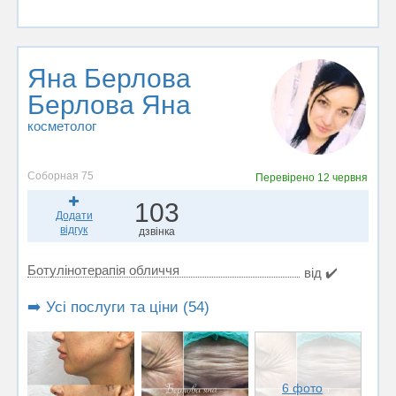
Яна Берлова
Берлова Яна
косметолог
Соборная 75
Перевірено
12 червня
103
Додати
відгук
дзвінка
Ботулінотерапія обличчя
від ✔️
➡️ Усі послуги та ціни (54)
6 фото