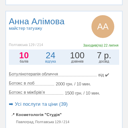
Анна Алімова
АА
майстер татуажу
Полтавська 129 / 214
Заходив(ла)
22 липня
10
24
100
7 р.
балів
відгука
дзвінків
досвід
Ботулінотерапія обличчя
від ✔️
Ботокс в лоб
2000 грн. / 10 мин.
Ботокс в міжбрів'я
1500 грн. / 10 мин.
➡️ Усі послуги та ціни (39)
📍
Косметологія "Студія"
Павлоград, Полтавська 129 / 214