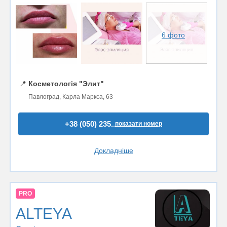
6 фото
📍
Косметологія "Элит"
Павлоград, Карла Маркса, 63
+38 (050) 235..
показати номер
Докладніше
PRO
ALTEYA