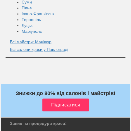
Суми
Рівне
Івано-Франківськ
Тернопіль
Луцьк
Маріуполь
Всі майстри: Манікюр
Всі салони краси у Павлограді
Знижки до 80% від салонів і майстрів!
Запис на процедури краси: