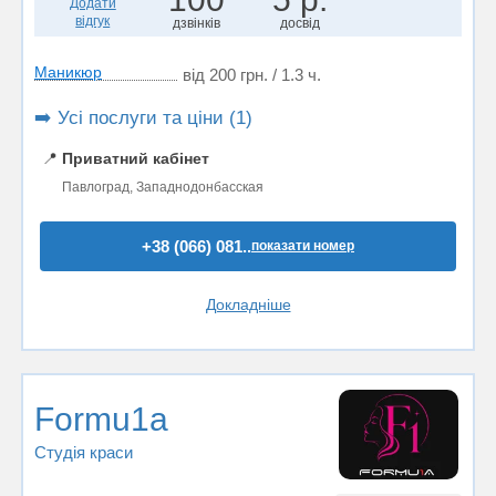
Додати
відгук
дзвінків
досвід
Маникюр
від 200 грн. / 1.3 ч.
➡️ Усі послуги та ціни (1)
📍
Приватний кабінет
Павлоград, Западнодонбасская
+38 (066) 081..
показати номер
Докладніше
Formu1a
Студія краси