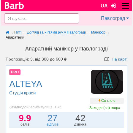
UA
Павлоград
→
Нігті
→
Догляд за нігтями рук у Павлограді
→
Манікюр
→
Апаратний
Апаратний манікюр у Павлограді
Пропозицій: 5, від 300 до 600 ₴
На карті
PRO
ALTEYA
Студія краси
Світло є
Західнодонбаська вулиця, 11/2
Заходив(ла)
вчора
9.9
27
42
балів
відгуків
дзвінка