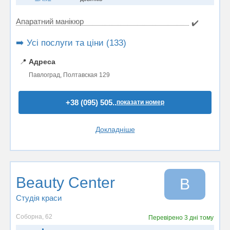
Апаратний манікюр
✔️
➡️ Усі послуги та ціни (133)
📍
Адреса
Павлоград, Полтавская 129
+38 (095) 505..
показати номер
Докладніше
Beauty Center
B
Студія краси
Соборна, 62
Перевірено
3 дні тому