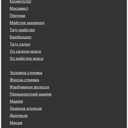
Косметолог
Масажист
Перукар
Майстер манікюру
Тату майстер
Барбершоп
Тату салон
Усі салони краси
Усі майстри краси
Чоловіча стрижка
Жіноча стрижка
Фарбування волосся
Перманентний макіяж
Макіяж
Лазерна епіляція
Депіляція
Масаж