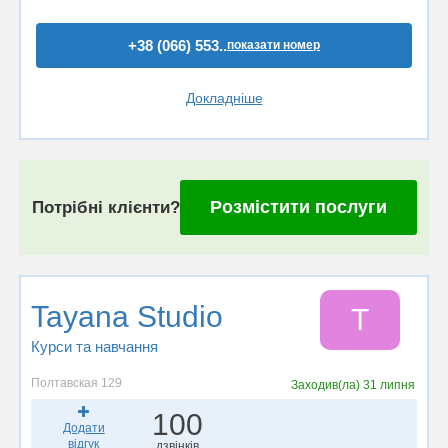
+38 (066) 553..
показати номер
Докладніше
Розмістити послуги
Потрібні клієнти?
Tayana Studio
T
Курси та навчання
Полтавская 129
Заходив(ла)
31 липня
100
Додати
відгук
дзвінків