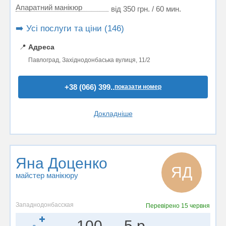
Апаратний манікюр
від 350 грн. / 60 мин.
➡️ Усі послуги та ціни (146)
📍
Адреса
Павлоград, Західнодонбаська вулиця, 11/2
+38 (066) 399..
показати номер
Докладніше
Яна Доценко
ЯД
майстер манікюру
Западнодонбасская
Перевірено
15 червня
100
5 р.