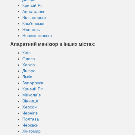
Кривий Ріг
Апостолове
Вільногірськ
Кам'янське
Нікополь
Новомосковськ
Апаратний манікюр в інших містах:
Київ
Одеса
Харків
Дніпро
Львів
Запоріжжя
Кривий Ріг
Миколаїв
Вінниця
Херсон
Чернігів
Полтава
Черкаси
Житомир