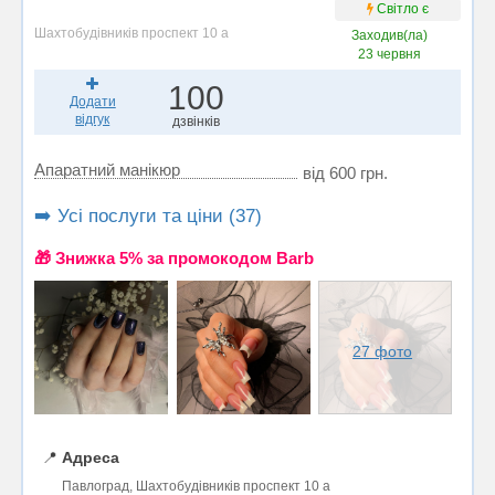
Світло є
Шахтобудівників проспект 10 а
Заходив(ла)
23 червня
100
Додати
відгук
дзвінків
Апаратний манікюр
від 600 грн.
➡️ Усі послуги та ціни (37)
🎁 Знижка 5% за промокодом Barb
27 фото
📍
Адреса
Павлоград, Шахтобудівників проспект 10 а