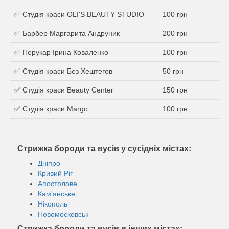
✅ Студія краси OLI'S BEAUTY STUDIO
100 грн
✅ Барбер Маргарита Андруник
200 грн
✅ Перукар Ірина Коваленко
100 грн
✅ Студія краси Без Хештегов
50 грн
✅ Студія краси Beauty Center
150 грн
✅ Студія краси Margo
100 грн
Стрижка бороди та вусів у сусідніх містах:
Дніпро
Кривий Ріг
Апостолове
Кам'янське
Нікополь
Новомосковськ
Стрижка бороди та вусів в інших містах: