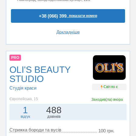
+38 (066) 399..
показати номер
Докладніше
PRO
OLI'S BEAUTY
STUDIO
Світло є
Студія краси
Європейська, 15
Заходив(ла)
вчора
1
488
відгук
дзвінків
Стрижка бороди та вусів
100 грн.