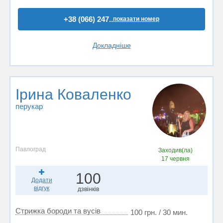
+38 (066) 247..
показати номер
Докладніше
Ірина Коваленко
перукар
Павлоград
Заходив(ла)
17 червня
100
Додати
відгук
дзвінків
Стрижка бороди та вусів
100 грн. / 30 мин.