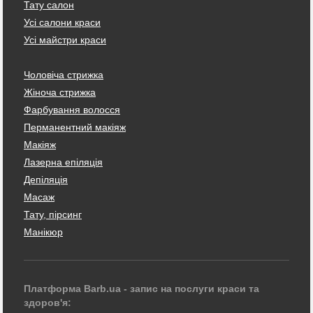
Тату салон
Усі салони краси
Усі майстри краси
Чоловіча стрижка
Жіноча стрижка
Фарбування волосся
Перманентний макіяж
Макіяж
Лазерна епіляція
Депіляція
Масаж
Тату, пірсинг
Манікюр
Платформа Barb.ua - запис на послуги краси та
здоров'я: