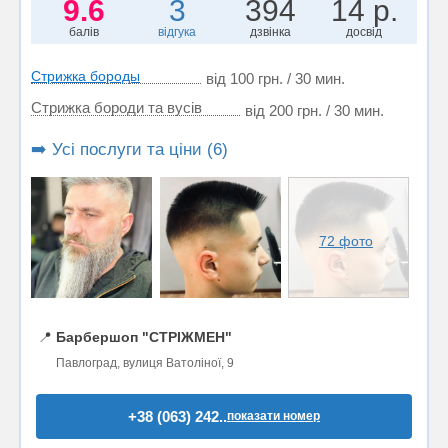
9.6
3
394
14 р.
балів
відгука
дзвінка
досвід
Стрижка бороды
від 100 грн. / 30 мин.
Стрижка бороди та вусів
від 200 грн. / 30 мин.
➡️ Усі послуги та ціни (6)
72 фото
📍
Барбершоп "СТРІЖМЕН"
Павлоград, вулиця Ватоліної, 9
+38 (063) 242..
показати номер