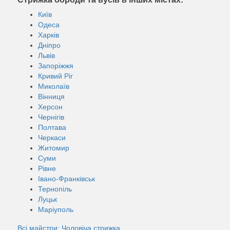
Київ
Одеса
Харків
Дніпро
Львів
Запоріжжя
Кривий Ріг
Миколаїв
Вінниця
Херсон
Чернігів
Полтава
Черкаси
Житомир
Суми
Рівне
Івано-Франківськ
Тернопіль
Луцьк
Маріуполь
Всі майстри: Чоловіча стрижка