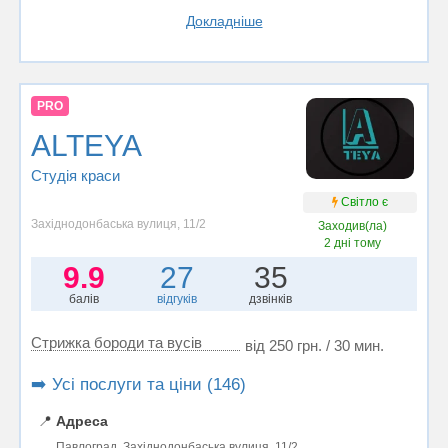
Докладніше
PRO
ALTEYA
Студія краси
Світло є
Західнодонбаська вулиця, 11/2
Заходив(ла)
2 дні тому
9.9
27
35
балів
відгуків
дзвінків
Стрижка бороди та вусів
від 250 грн. / 30 мин.
➡️ Усі послуги та ціни (146)
📍
Адреса
Павлоград, Західнодонбаська вулиця, 11/2