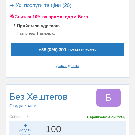
➡️ Усі послуги та ціни (26)
🎁 Знижка 10% за промокодом Barb
📍
Прийом за адресою
Павлоград, Павлоград
+38 (095) 300..
показати номер
Докладніше
Без Хештегов
Б
Студія краси
Соборна, 85
Перевірено
4 дні тому
100
Додати