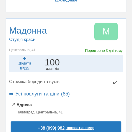
Докладніше
Мадонна
М
Студія краси
Центральна, 41
Перевірено
3 дні тому
100
Додати
відгук
дзвінків
Стрижка бороди та вусів
✔️
➡️ Усі послуги та ціни (85)
📍
Адреса
Павлоград, Центральна, 41
+38 (099) 982..
показати номер