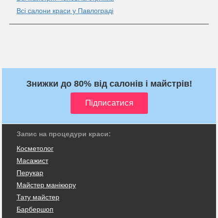
Всі салони краси у Павлограді
Знижки до 80% від салонів і майстрів!
Запис на процедури краси:
Косметолог
Масажист
Перукар
Майстер манікюру
Тату майстер
Барбершоп