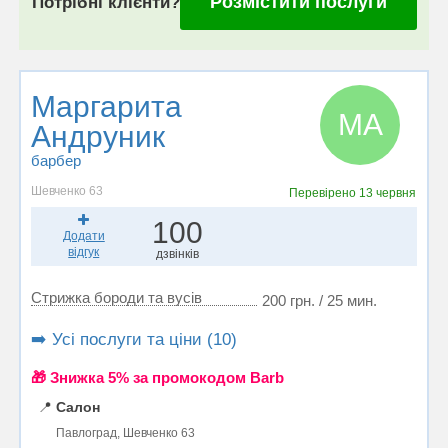
Розмістити послуги
Потрібні клієнти?
Маргарита
МА
Андруник
барбер
Шевченко 63
Перевірено
13 червня
100
Додати
відгук
дзвінків
Стрижка бороди та вусів
200 грн. / 25 мин.
➡️ Усі послуги та ціни (10)
🎁 Знижка 5% за промокодом Barb
📍
Салон
Павлоград, Шевченко 63