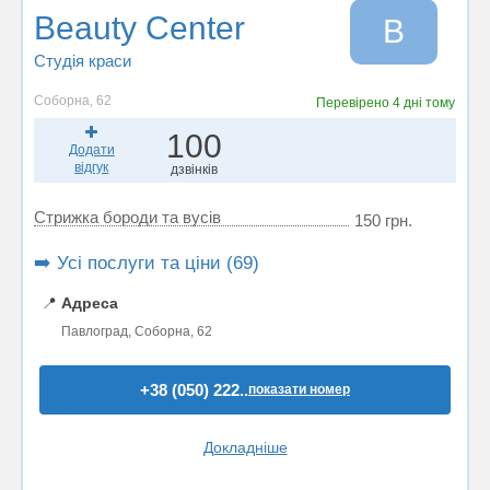
Beauty Center
B
Студія краси
Соборна, 62
Перевірено
4 дні тому
100
Додати
відгук
дзвінків
Стрижка бороди та вусів
150 грн.
➡️ Усі послуги та ціни (69)
📍
Адреса
Павлоград, Соборна, 62
+38 (050) 222..
показати номер
Докладніше