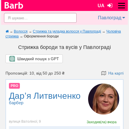
UA
Павлоград
→
Волосся
→
Стрижка та укладка волосся у Павлограді
→
Чоловіча
стрижка
→
Оформлення бороди
Стрижка бороди та вусів у Павлограді
Швидкий пошук з GPT
Пропозицій: 10, від 50 до 250 ₴
На карті
PRO
Дар’я Литвиченко
барбер
вулиця Ватоліної, 9
Заходив(ла)
вчора