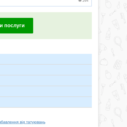
264
и послуги
збавлення від татуювань