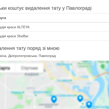
ьки коштує видалення тату у Павлограді
уга
удія краси ALTEYA
удія краси SheBar
лення тату поряд зі мною
аїна, Дніпропетровська, Павлоград