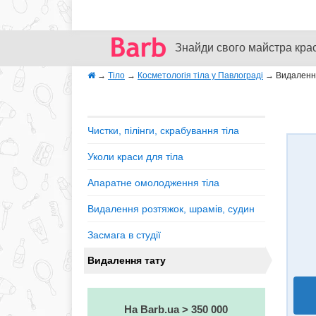
Знайди свого майстра кра
→
Тіло
→
Косметологія тіла у Павлограді
→
Видаленн
Чистки, пілінги, скрабування тіла
Уколи краси для тіла
Апаратне омолодження тіла
Видалення розтяжок, шрамів, судин
Засмага в студії
Видалення тату
На Barb.ua > 350 000