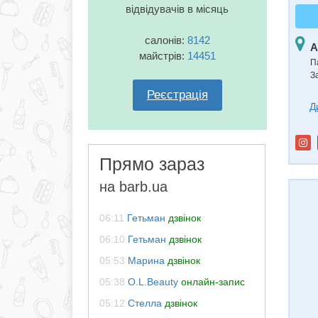
відвідувачів в місяць
салонів:
8142
А
майстрів:
14451
П
З
Реєстрація
Д
Прямо зараз
на barb.ua
06:11
Гетьман
дзвінок
06:10
Гетьман
дзвінок
05:53
Марина
дзвінок
05:38
O.L.Beauty
онлайн-запис
05:12
Стелла
дзвінок