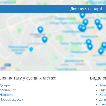
Дивитися на карті
ення тату у сусідніх містах:
Видален
Дніпро
Київ
Кривий Ріг
Оде
Нікополь
Харк
Новомосковськ
Дні
Льві