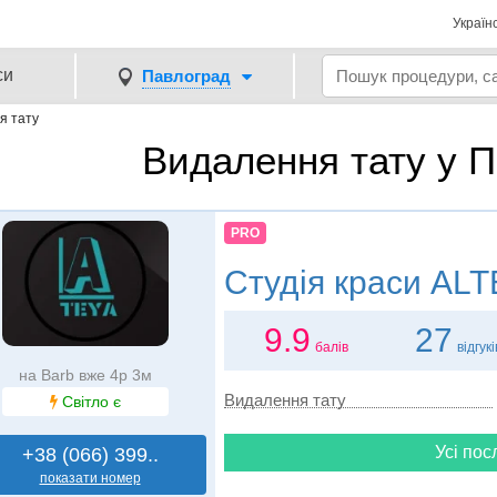
Україн
си
Павлоград
я тату
Видалення тату у П
PRO
Студія краси
ALT
9.9
27
балів
відгукі
на Barb вже 4р 3м
Видалення тату
Світло є
Усі пос
+38 (066) 399..
показати номер