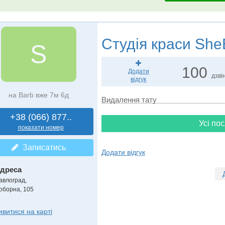
Студія краси
She
S
100
Додати
дзвін
відгук
на Barb вже 7м 6д
Видалення тату
+38 (066) 877..
Усі пос
показати номер
Записатись
Додати відгук
дреса
авлоград
,
оборна, 105
ивитися на карті