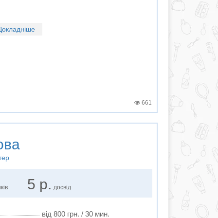
Докладніше
661
ова
тер
5 р.
ків
досвід
від 800 грн. / 30 мин.