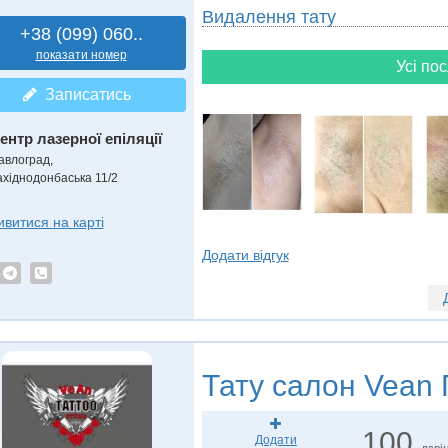
Видалення тату
+38 (099) 060..
показати номер
Усі пос
Записатись
ентр лазерної епіляції
авлоград,
ахіднодонбаська 11/2
ивитися на карті
Додати відгук
Тату салон
Vean 
100
Додати