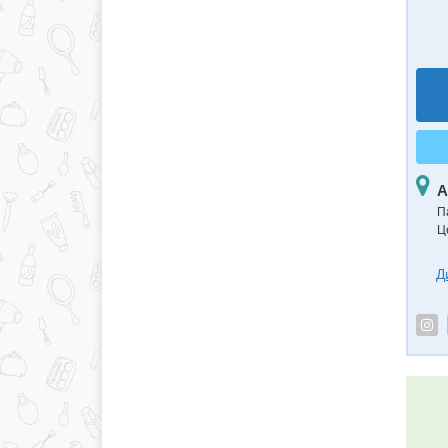
А
П
Ц
Д