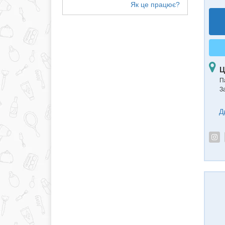
Ц
П
З
Д