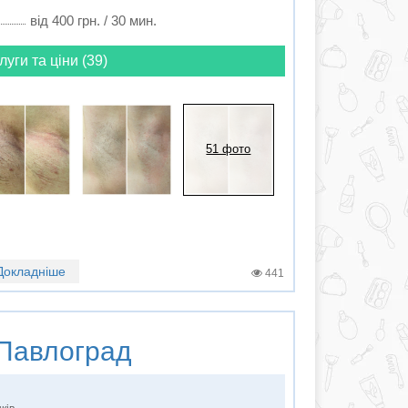
від 400 грн. / 30 мин.
луги та ціни (39)
51 фото
Докладніше
441
Павлоград