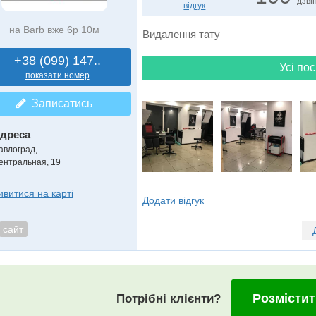
дзвін
відгук
на Barb вже 6р 10м
Видалення тату
+38 (099) 147..
Усі пос
показати номер
Записатись
дреса
авлоград
,
ентральная, 19
ивитися на карті
Додати відгук
сайт
Розмістит
Потрібні клієнти?