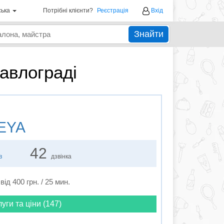
ська
Потрібні клієнти?
Реєстрація
Вхід
Знайти
авлограді
EYA
42
в
дзвінка
від 400 грн. / 25 мин.
луги та ціни (147)