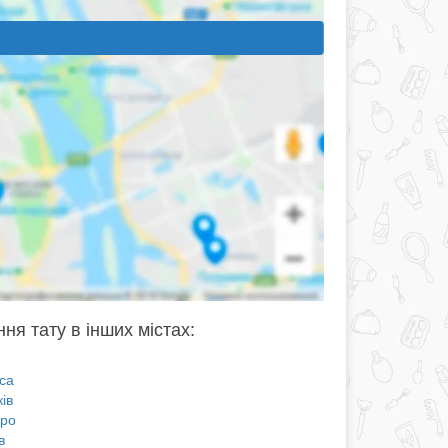
ня тату в інших містах:
са
ів
про
в