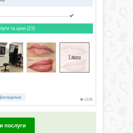
ків
✔️
луги та ціни (23)
7 фото
Докладніше
1238
и послуги