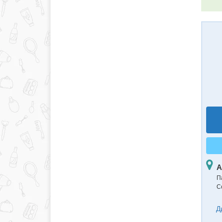
А
П
С
Д