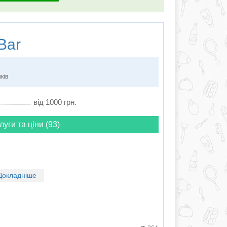
Bar
ків
від 1000 грн.
луги та ціни (93)
Докладніше