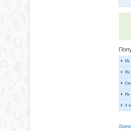
Попу
Як
Як
Скі
Як 
У 
Лазер