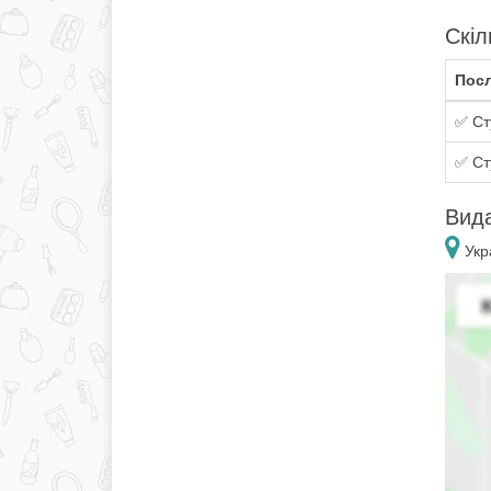
Скіл
Посл
✅ Ст
✅ Ст
Вида
Укр