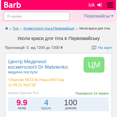
UA
Первомайськ
→
Тіло
→
Косметологія тіла в Первомайську
→
Уколи краси для тіла
Уколи краси для тіла в Первомайську
Пропозицій: 0, від 7200 до 7200 ₴
На карті
Центр Медичної
ЦМ
косметології Dr Matvienko
медичні послуги
⚕️Ліцензія МОЗ № Наказ МОЗ від
11.08.21 №1728
вулиця Одеська 76 а
Перевірено
16 червня
9.9
4
100
балів
відгука
дзвінків