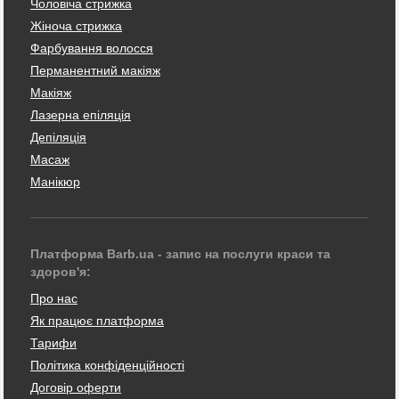
Чоловіча стрижка
Жіноча стрижка
Фарбування волосся
Перманентний макіяж
Макіяж
Лазерна епіляція
Депіляція
Масаж
Манікюр
Платформа Barb.ua - запис на послуги краси та
здоров'я:
Про нас
Як працює платформа
Тарифи
Політика конфіденційності
Договір оферти