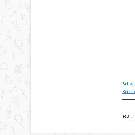
Всі ма
Всі с
Ви -