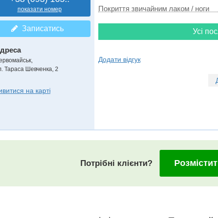
Покриття звичайним лаком / ноги
показати номер
Записатись
Усі пос
дреса
Додати відгук
ервомайськ
,
л. Тараса Шевченка, 2
ивитися на карті
Розмістит
Потрібні клієнти?