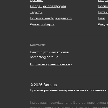
Як працює платформа
Політи
Тарифи
Питанн
Політика конфіденційності
Блог
Договір оферти
Довід
Контакти:
Центр підтримки клієнтів:
namaste@barb.ua
Форма зворотнього зв'язку
© 2026 Barb.ua
При використанні матеріалів активне посилання
Інформація, розміщена на Barb.ua, призначена 
надаємо медичні консультації, діагностику та по