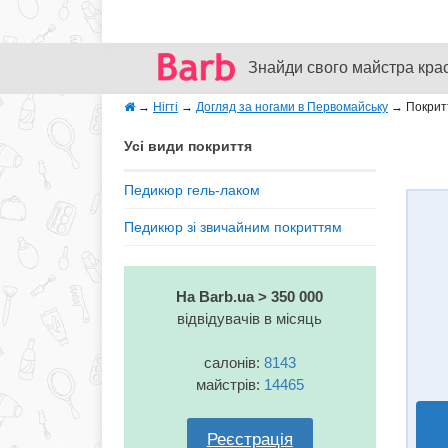
Знайди свого майстра кра
→
Нігті
→
Догляд за ногами в Первомайську
→
Покритт
Усі види покриття
Педикюр гель-лаком
Педикюр зі звичайним покриттям
На Barb.ua > 350 000
відвідувачів в місяць
салонів:
8143
майстрів:
14465
Реєстрація