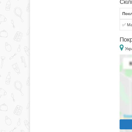
Скіл
Посл
✅ Ма
Покр
Укр