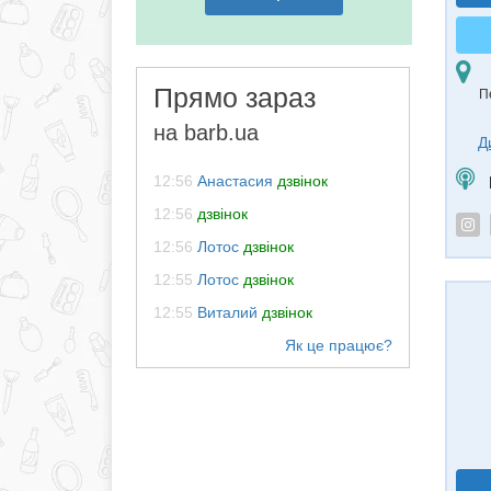
Прямо зараз
П
на barb.ua
Д
12:56
Анастасия
дзвінок
12:56
дзвінок
12:56
Лотос
дзвінок
12:55
Лотос
дзвінок
12:55
Виталий
дзвінок