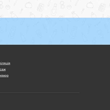
іляція
саж
нікюр