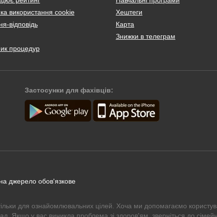
ка використання cookie
Хештеги
я-відповідь
Карта
Знижки в телеграм
ник процедур
Застосунки для фахівців:
 на джерело обов'язкове
тільки для ознайомлювальних цілей. Хоча ми допомагаємо користув
рад. Якщо у вас виникла проблема зі здоров'ям, зверніться до сімейн