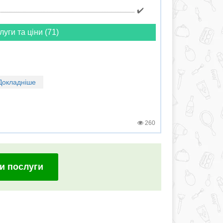
✔️
луги та ціни (71)
Докладніше
260
и послуги