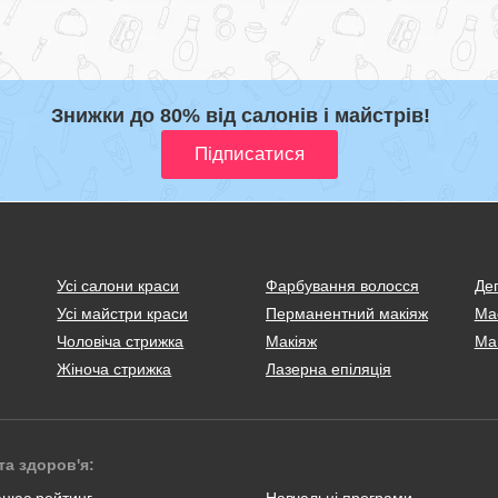
Знижки до 80% від салонів і майстрів!
Усі салони краси
Фарбування волосся
Деп
Усі майстри краси
Перманентний макіяж
Ма
Чоловіча стрижка
Макіяж
Ма
Жіноча стрижка
Лазерна епіляція
та здоров'я:
ацює рейтинг
Навчальні програми