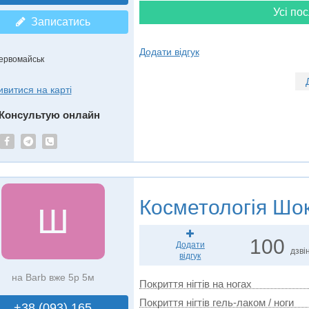
Усі пос
Записатись
Додати відгук
ервомайськ
ивитися на карті
Консультую онлайн
Косметологія
Шок
Ш
100
Додати
дзвін
відгук
на Barb вже 5р 5м
Покриття нігтів на ногах
Покриття нігтів гель-лаком / ноги
+38 (093) 165..