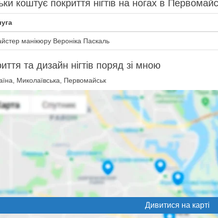
ьки коштує покриття нігтів на ногах в Первомай
уга
йстер манікюру Вероніка Паскаль
иття та дизайн нігтів поряд зі мною
аїна, Миколаївська, Первомайськ
Дивитися на карті