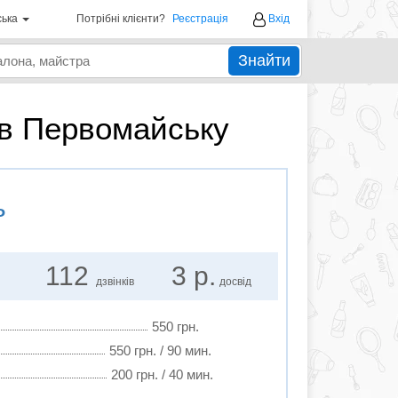
ська
Потрібні клієнти?
Реєстрація
Вхід
Знайти
в в Первомайську
ь
112
3 р.
дзвінків
досвід
550 грн.
550 грн. / 90 мин.
200 грн. / 40 мин.