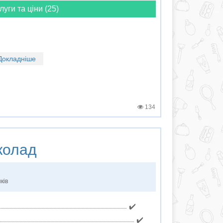
луги та ціни (25)
Докладніше
134
олад
ків
✔️
✔️