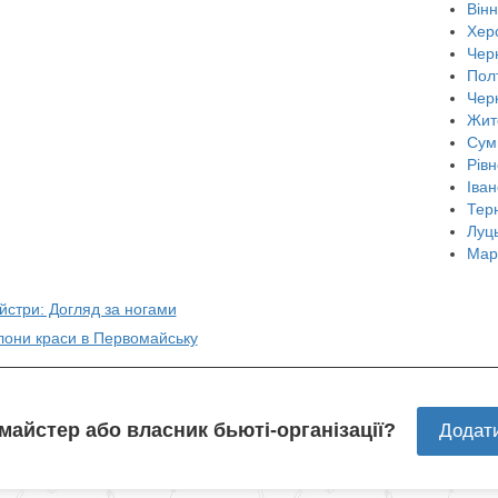
Він
Хер
Черн
Пол
Чер
Жит
Сум
Рівн
Іван
Тер
Луц
Мар
йстри: Догляд за ногами
алони краси в Первомайську
 майстер або власник бьюті-організації?
Додат