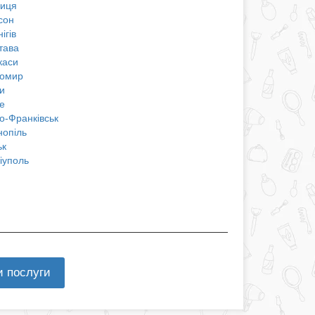
ниця
сон
ігів
тава
каси
омир
и
е
о-Франківськ
нопіль
ьк
іуполь
и послуги