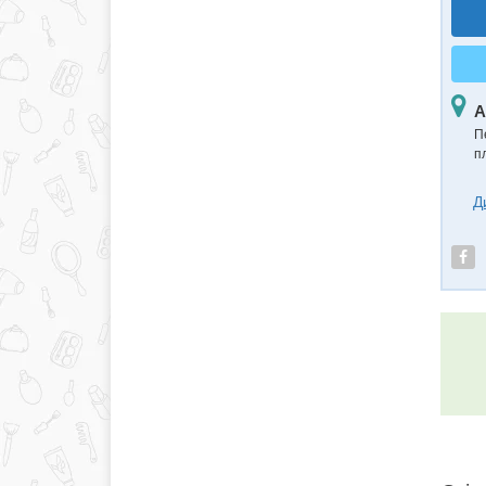
А
П
п
Д