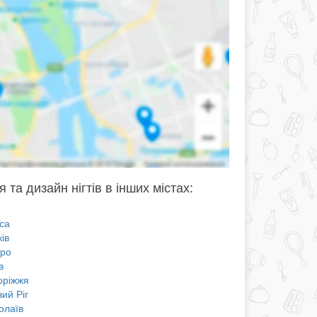
 та дизайн нігтів в інших містах:
са
ів
про
в
оріжжя
ий Ріг
олаїв