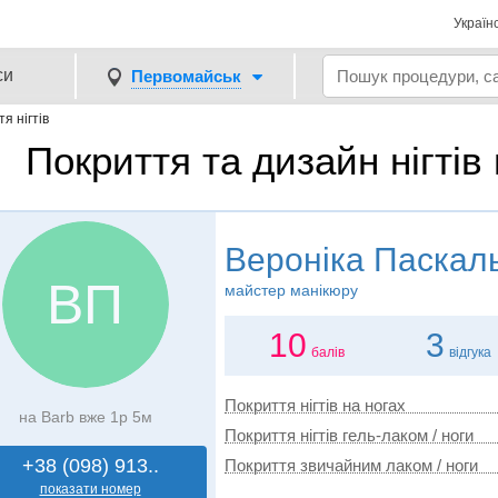
Україн
си
Первомайськ
я нігтів
Покриття та дизайн нігті
Вероніка Паскал
ВП
майстер манікюру
10
3
балів
відгука
Покриття нігтів на ногах
на Barb вже 1р 5м
Покриття нігтів гель-лаком / ноги
+38 (098) 913..
Покриття звичайним лаком / ноги
показати номер