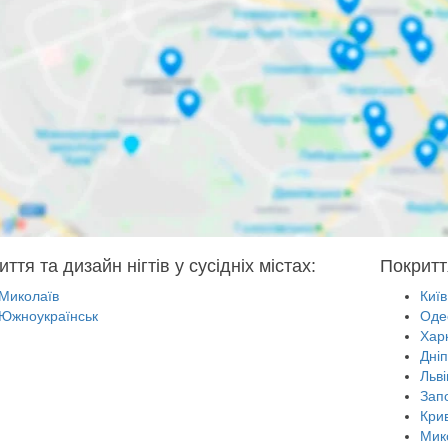
ття та дизайн нігтів у сусідніх містах:
Покриття
Миколаїв
Київ
Южноукраїнськ
Оде
Харк
Дні
Льві
Зап
Крив
Мик