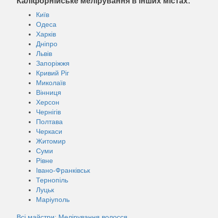
Каліфорнійське мелірування в інших містах:
Київ
Одеса
Харків
Дніпро
Львів
Запоріжжя
Кривий Ріг
Миколаїв
Вінниця
Херсон
Чернігів
Полтава
Черкаси
Житомир
Суми
Рівне
Івано-Франківськ
Тернопіль
Луцьк
Маріуполь
Всі майстри: Мелірування волосся