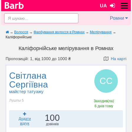
UA
Ромни
→
Волосся
→
Фарбування волосся в Ромнах
→
Мелірування
→
Каліфорнійське
Каліфорнійське мелірування в Ромнах
Пропозицій: 1, від 1000 до 1000 ₴
На карті
Світлана
СС
Сергіївна
майстер татуажу
Лушпы 5
Заходив(ла)
6 днів тому
100
Додати
відгук
дзвінків