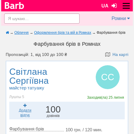
UA
Ромни
→
Обличчя
→
Оформлення брів та вій в Ромнах
→
Фарбування брів
Фарбування брів в Ромнах
Пропозицій: 1, від 100 до 100 ₴
На карті
Світлана
СС
Сергіївна
майстер татуажу
Лушпы 5
Заходив(ла)
25 липня
100
Додати
відгук
дзвінків
Фарбування брів
100 грн. / 120 мин.