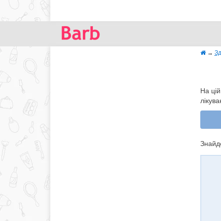
→
Зд
На цій
лікува
Знайде