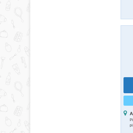
А
Рі
р