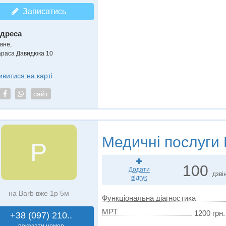
Записатись
дреса
вне,
араса Давидюка 10
ивитися на карті
сайт
Медичні послуги
Р
100
Додати
дзвін
відгук
на Barb вже 1р 5м
Функціональна діагностика
МРТ
1200 грн.
+38 (097) 210..