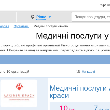
Україн
Рівне
оров’я
→
Організації
→
Медичні послуги Рівного
Медичні послуги у
 сторінці зібрані профільні організації Рівного, де можна отримати к
ння. Обирайте заклад за напрямком, переглядайте відгуки пацієнтів
но 10 організацій
На карті
Медичні послуги
краси
10
7
балів
відгуків