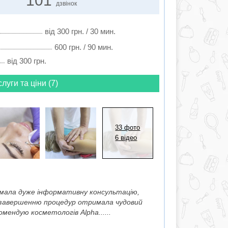
101
дзвінок
від 300 грн. / 30 мин.
600 грн. / 90 мин.
від 300 грн.
слуги та ціни (7)
33 фото
6 відео
римала дуже інформативну консультацію,
о завершенню процедур отримала чудовий
мендую косметологів Alpha......