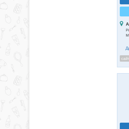
А
Рі
М
Д
сай