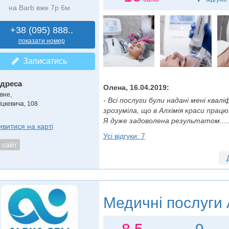
на Barb вже 7р 6м
+38 (095) 888..
показати номер
Записатись
дреса
Олена, 16.04.2019:
вне,
- Всі послуги були надані мені квалі
іцкевича, 108
зрозуміла, що в Алхімія краси прац
Я дуже задоволена результатом.....
ивитися на карті
Усі відгуки: 7
сайт
Медичні послуги