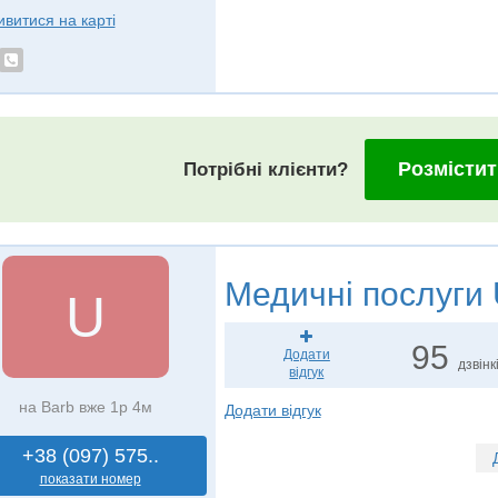
ивитися на карті
Розмістит
Потрібні клієнти?
Медичні послуги
U
95
Додати
дзвінк
відгук
на Barb вже 1р 4м
Додати відгук
+38 (097) 575..
показати номер