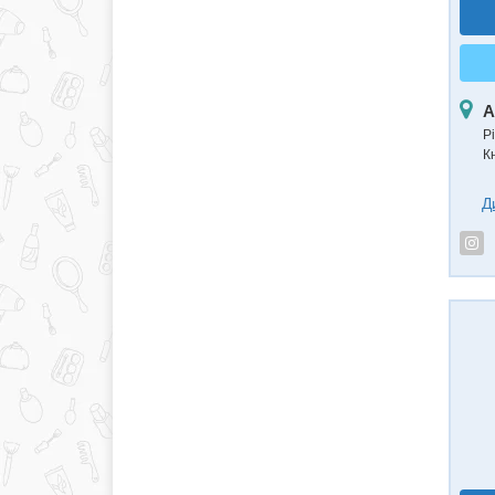
А
Рі
К
Д