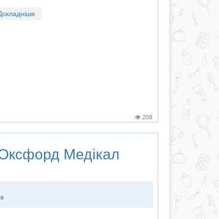
Докладніше
208
Оксфорд Медікал
ів