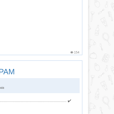
154
РАМ
ків
✔️