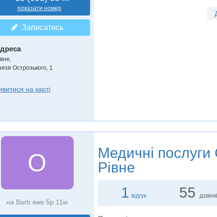
показати номер
Записатись
дреса
вне,
нязя Острозького, 1
ивитися на карті
Медичні послуги
О
Рівне
1
55
відгук
дзвінк
на Barb вже 5р 11м