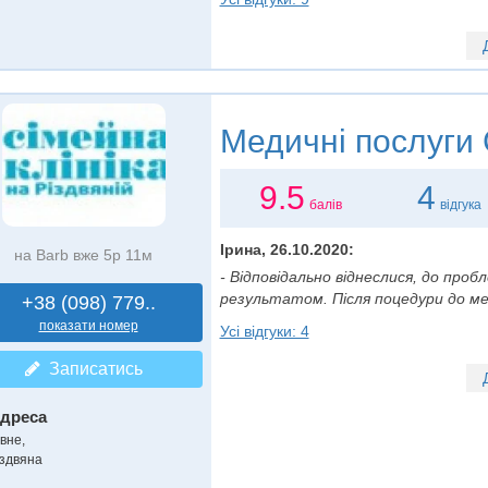
Медичні послуги
9.5
4
балів
відгука
Ірина, 26.10.2020:
на Barb вже 5р 11м
- Відповідально віднеслися, до проб
результатом. Після поцедури до ме
+38 (098) 779..
показати номер
Усі відгуки: 4
Записатись
дреса
вне,
іздвяна