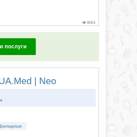
9064
и послуги
UA.Med | Neo
ів
Докладніше