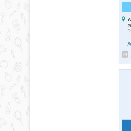
А
Рі
Т
Д