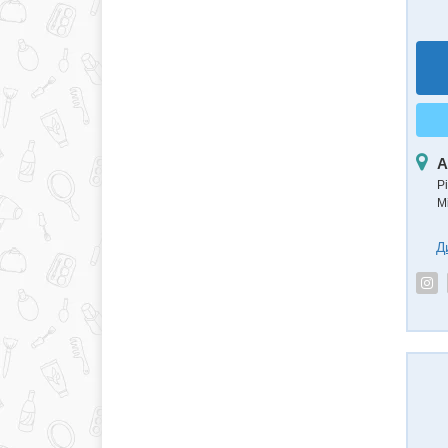
А
Рі
М
Д