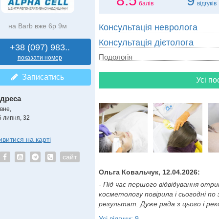
8.5
9
балів
відгуків
на Barb вже 6р 9м
Консультація невролога
Консультація дієтолога
+38 (097) 983..
Подологія
показати номер
Записатись
Усі по
дреса
вне,
6 липня, 32
ивитися на карті
сайт
Ольга Ковальчук, 12.04.2026:
- Під час першого відвідування от
косметологу повірила і сьогодні п
результат. Дуже рада з цього і реко
Усі відгуки: 9