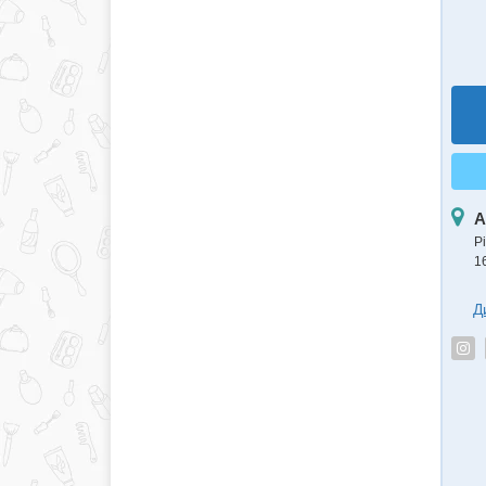
А
Рі
1
Д