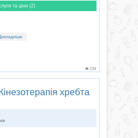
слуги та ціни (2)
Докладніше
239
Кінезотерапія хребта
ків