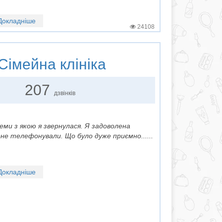
Докладніше
24108
Сімейна клініка
207
дзвінків
леми з якою я звернулася. Я задоволена
не телефонували. Що було дуже приємно......
Докладніше