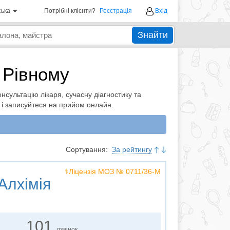
ська
Потрібні клієнти?
Реєстрація
Вхід
Знайти
 Рівному
онсультацію лікаря, сучасну діагностику та
 і записуйтеся на прийом онлайн.
Сортування:
За рейтингу
⚕️Ліцензія МОЗ № 0711/36-М
Алхімія
101
дзвінок