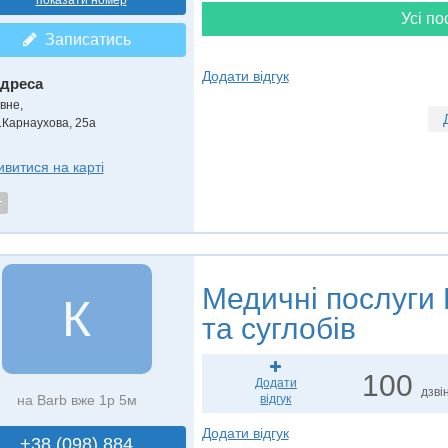
показати номер
Усі по
Записатись
Додати відгук
дреса
вне,
.Карнаухова, 25а
ивитися на карті
т
Медичні послуги
К
та суглобів
100
Додати
дзвін
на Barb вже 1р 5м
відгук
Додати відгук
+38 (098) 884..