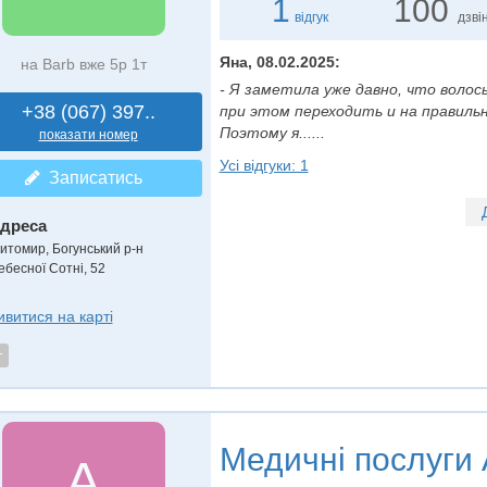
1
100
відгук
дзвін
Яна, 08.02.2025:
на Barb вже 5р 1т
- Я заметила уже давно, что воло
+38 (067) 397..
при этом переходить и на правильн
Поэтому я......
показати номер
Усі відгуки: 1
Записатись
дреса
итомир, Богунський р-н
ебесної Сотні, 52
ивитися на карті
т
Медичні послуги
A