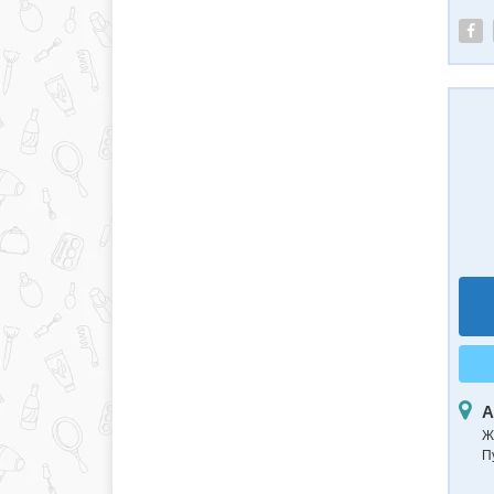
А
Ж
П