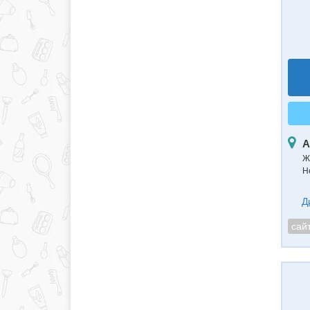
А
Ж
Н
Д
сай