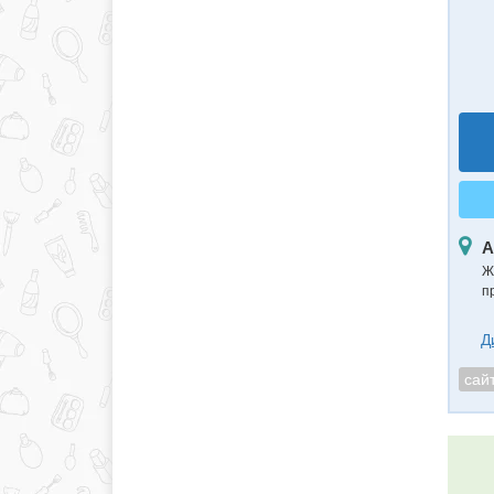
А
Ж
п
Д
сай