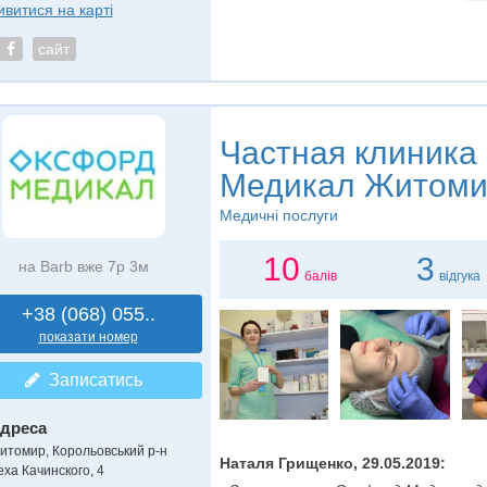
ивитися на карті
сайт
Частная клиника
Медикал Житоми
Медичні послуги
10
3
на Barb вже 7р 3м
балів
відгука
+38 (068) 055..
показати номер
Записатись
дреса
итомир, Корольовський р-н
Наталя Грищенко, 29.05.2019:
еха Качинского, 4