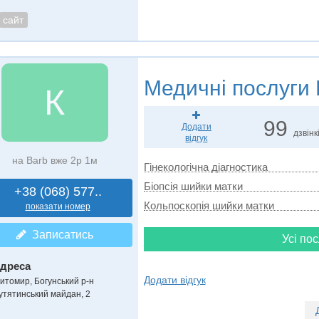
сайт
Медичні послуги
К
99
Додати
дзвінк
відгук
на Barb вже 2р 1м
Гінекологічна діагностика
Біопсія шийки матки
+38 (068) 577..
Кольпоскопія шийки матки
показати номер
Записатись
Усі пос
дреса
Додати відгук
итомир, Богунський р-н
утятинський майдан, 2