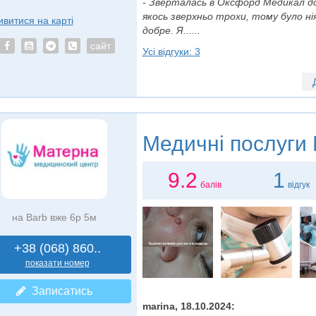
- Зверталась в Оксфорд Медикал до
якось зверхньо трохи, тому було нія
ивитися на карті
добре. Я......
сайт
Усі відгуки: 3
Медичні послуги
9.2
1
балів
відгук
на Barb вже 6р 5м
+38 (068) 860..
показати номер
Записатись
marina, 18.10.2024: