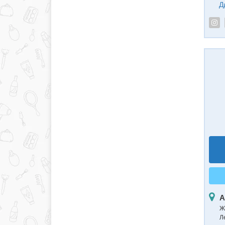
Д
А
Ж
Л