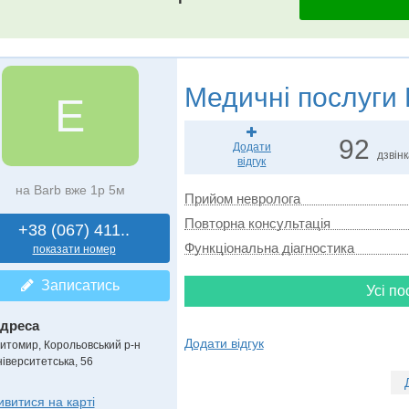
Медичні послуги
Е
92
Додати
дзвін
відгук
на Barb вже 1р 5м
Прийом невролога
Повторна консультація
+38 (067) 411..
Функціональна діагностика
показати номер
Записатись
Усі по
дреса
Додати відгук
итомир, Корольовський р-н
ніверситетська, 56
ивитися на карті