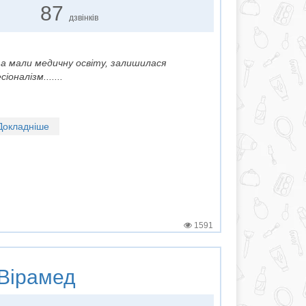
87
дзвінків
та мали медичну освіту, залишилася
оналізм.......
Докладніше
1591
Вірамед