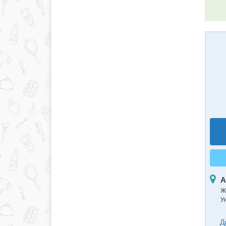
А
Ж
У
Д