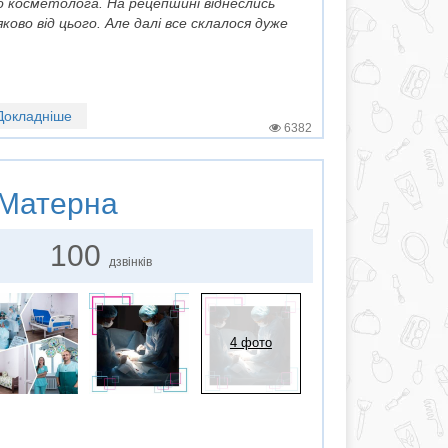
 косметолога. На рецепшині віднеслись
ково від цього. Але далі все склалося дуже
Докладніше
6382
Матерна
100
дзвінків
4 фото