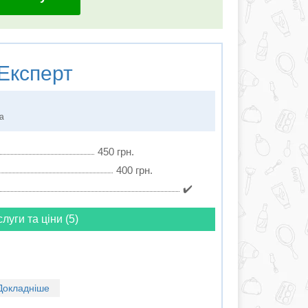
Експерт
ка
450 грн.
400 грн.
✔️
слуги та ціни (5)
Докладніше