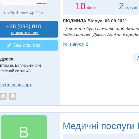
10
2
балів
відгука
на Barb вже 4р 11м
ЛЮДМИЛА Білоус, 06.09.2021:
+38 (098) 010..
- Для мене було важливо щоб дівча
показати номер
задоволеною. Дякую Анні за її професі
Усі відгуки: 2
Записатись
дреса
итомир, Богунський р-н
ебесной сотни 48
ивитися на карті
Медичні послуги
В