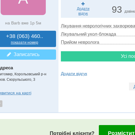
93
Додати
дзвін
відгук
на Barb вже 1р 5м
Лікування неврологічних захворюв
Лікувальний укол-блокада
+38 (063) 460..
Прийом невролога
показати номер
Записатись
Усі по
дреса
Додати відгук
итомир, Корольовський р-н
ров. Скорульського, 3
ивитися на карті
т
Розмістит
Потрібні клієнти?