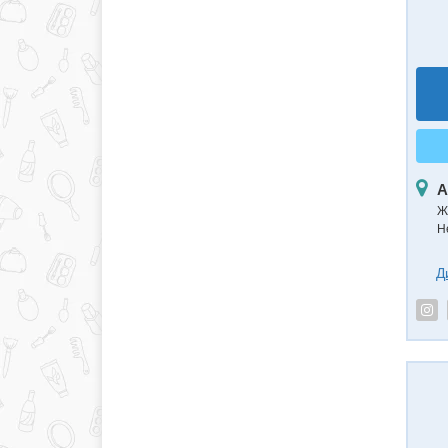
А
Ж
Н
Д