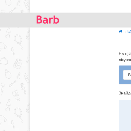
→
Зд
На цій
лікува
Знайде