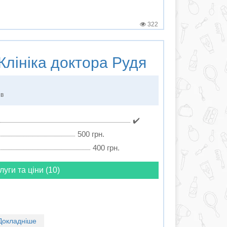
322
Клініка доктора Рудя
ів
✔️
500 грн.
400 грн.
луги та ціни (10)
Докладніше