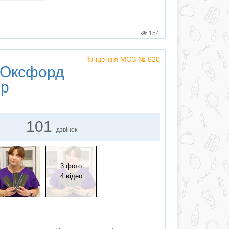
154
⚕️Ліцензія МОЗ № 620
Оксфорд
р
101
дзвінок
3 фото
4 відео