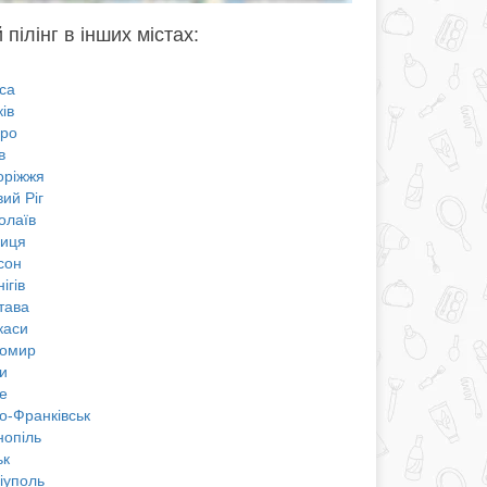
 пілінг в інших містах:
са
ів
про
в
оріжжя
ий Ріг
олаїв
ниця
сон
ігів
тава
каси
омир
и
е
о-Франківськ
нопіль
ьк
іуполь