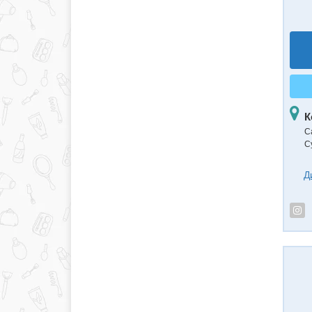
К
С
С
Д