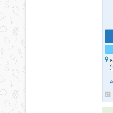
К
С
Я
Д