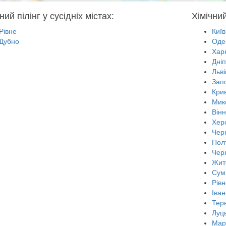
ний пілінг у сусідніх містах:
Хімічний
Рівне
Київ
Дубно
Оде
Харк
Дні
Льві
Зап
Крив
Мик
Він
Хер
Черн
Пол
Чер
Жит
Сум
Рівн
Іван
Тер
Луц
Мар