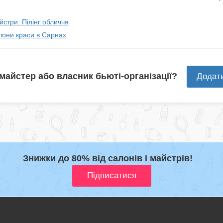
йстри: Пілінг обличчя
лони краси в Сарнах
 майстер або власник бьюті-організації?
Додат
Знижки до 80% від салонів і майстрів!