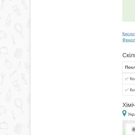
Кислот
Феноло
Скіл
Посл
✅ Ко
✅ Ко
Хімі
Укра