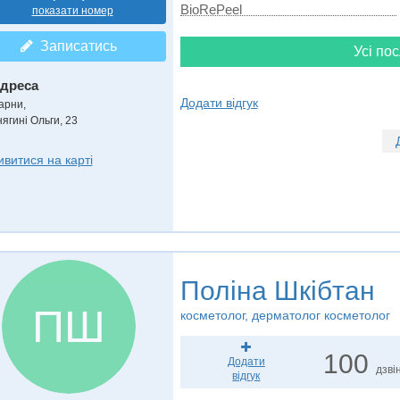
BioRePeel
показати номер
Записатись
Усі пос
дреса
Додати відгук
арни
,
нягині Ольги, 23
ивитися на карті
Поліна Шкібтан
ПШ
косметолог, дерматолог косметолог
100
Додати
дзвін
відгук