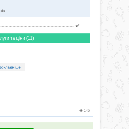
ків
✔️
луги та ціни (11)
Докладніше
145