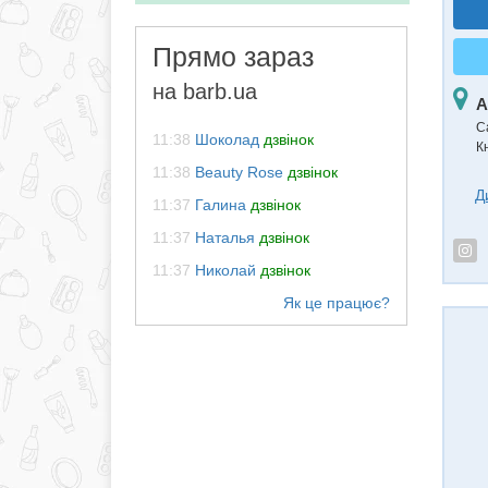
Прямо зараз
на barb.ua
А
С
11:38
Шоколад
дзвінок
К
11:38
Beauty Rose
дзвінок
Д
11:37
Галина
дзвінок
11:37
Наталья
дзвінок
11:37
Николай
дзвінок