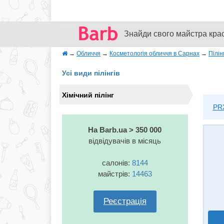
Знайди свого майстра кра
→
Обличчя
→
Косметологія обличчя в Сарнах
→
Пілін
Усі види пілінгів
Хімічний пілінг
PR
На Barb.ua > 350 000
відвідувачів в місяць
салонів:
8144
майстрів:
14463
Реєстрація