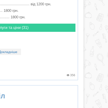
від 1200 грн.
1800 грн.
1800 грн.
луги та ціни (31)
Докладніше
356
іл