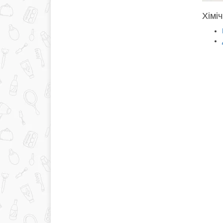
Хіміч