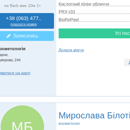
Кислотний пілінг обличчя
на Barb вже 10м 1т
PRX-t33
+38 (063) 477..
BioRePeel
показати номер
Усі пос
Записатись
осметологія
Додати відгук
арни,
уворова, 24б
ивитися на карті
Мирослава Білот
МБ
косметолог