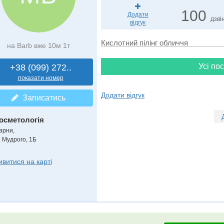
100
Додати
дзвін
відгук
Кислотний пілінг обличчя
на Barb вже 10м 1т
Усі пос
+38 (099) 272..
показати номер
Додати відгук
Записатись
осметологія
арни,
. Мудрого, 1Б
ивитися на карті