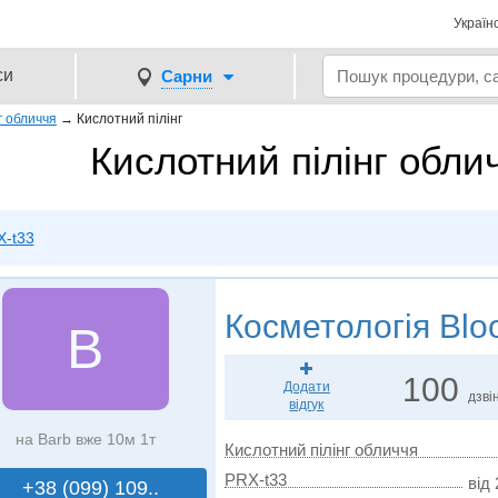
Україн
си
Сарни
г обличчя
→
Кислотний пілінг
Кислотний пілінг обли
X-t33
Косметологія
Blo
B
100
Додати
дзвін
відгук
на Barb вже 10м 1т
Кислотний пілінг обличчя
PRX-t33
від 
+38 (099) 109..