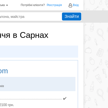
ська
Потрібні клієнти?
Реєстрація
Вхід
Знайти
ччя в Сарнах
om
ків
✔️
2100 грн.