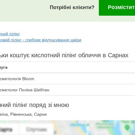
Розмістит
Потрібні клієнти?
ний пілінг
вий пілінг - глибоке відлущування шкіри
ьки коштує кислотний пілінг обличчя в Сарнах
уга
сметологія Bloom
сметолог Поліна Шкібтан
чний пілінг поряд зі мною
їна, Рівненська, Сарни