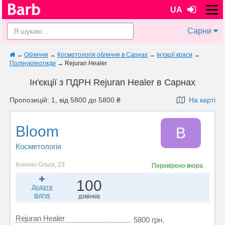
UA
Сарни
→
Обличчя
→
Косметологія обличчя в Сарнах
→
Ін'єкції краси
→
Полінуклеотиди
→
Rejuran Healer
Ін'єкції з ПДРН Rejuran Healer в Сарнах
Пропозицій: 1, від 5800 до 5800 ₴
На карті
Bloom
B
Косметологія
Княгині Ольги, 23
Перевірено
вчора
100
Додати
відгук
дзвінків
Rejuran Healer
5800 грн.