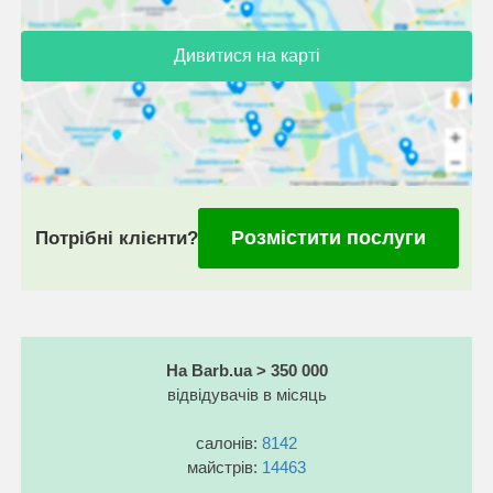
Дивитися на карті
Розмістити послуги
Потрібні клієнти?
На Barb.ua > 350 000
відвідувачів в місяць
салонів:
8142
майстрів:
14463