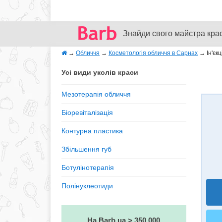
Знайди свого майстра кра
→
Обличчя
→
Косметологія обличчя в Сарнах
→
Ін'єкц
Усі види уколів краси
Мезотерапія обличчя
Біоревіталізація
Контурна пластика
Збільшення губ
Ботулінотерапія
Полінуклеотиди
На Barb.ua > 350 000