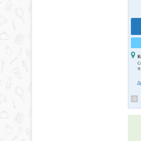
К
С
Я
Д