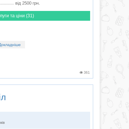
від 2500 грн.
луги та ціни (31)
Докладніше
361
іл
ків