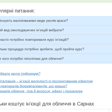
лярні питання:
існують малоінвазивні види уколів краси?
й вид омолоджуючих ін'єкцій вибрати?
часто потрібно повторювати курс ін'єкцій?
льки процедур потрібно зробити, щоб пройти курс?
 чого потрібні ліполітики для обличчя?
брати друге підборіддя?
італізація – ін’єкції молодості із пролонгованим ефектом
препаратів-біоревіталізантів: що краще?
рапія обличчя, тіла й волосся: ефект і процедура
ьки коштує ін'єкції для обличчя в Сарнах