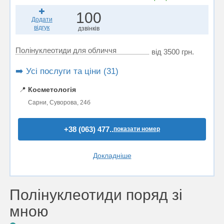
100
Додати
відгук
дзвінків
Полінуклеотиди для обличчя
від 3500 грн.
➡️ Усі послуги та ціни (31)
📍
Косметологія
Сарни, Суворова, 24б
+38 (063) 477..
показати номер
Докладніше
Полінуклеотиди поряд зі
мною