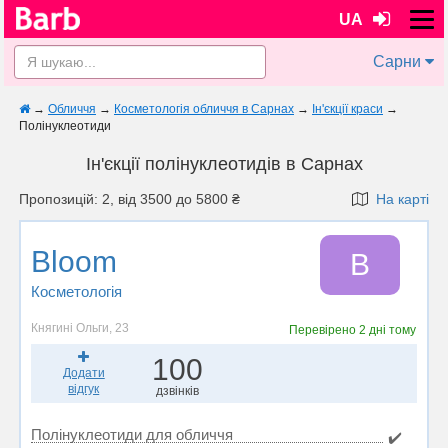
UA
Сарни
→
Обличчя
→
Косметологія обличчя в Сарнах
→
Ін'єкції краси
→
Полінуклеотиди
Ін'єкції полінуклеотидів в Сарнах
Пропозицій: 2, від 3500 до 5800 ₴
На карті
Bloom
B
Косметологія
Княгині Ольги, 23
Перевірено
2 дні тому
100
Додати
відгук
дзвінків
Полінуклеотиди для обличчя
✔️