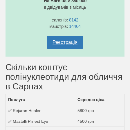
На Barb.ua > 350 000
відвідувачів в місяць
салонів:
8142
майстрів:
14464
Реєстрація
Скільки коштує
полінуклеотиди для обличчя
в Сарнах
Послуга
Середня ціна
✅ Rejuran Healer
5800 грн
✅ Mastelli Plinest Eye
4500 грн