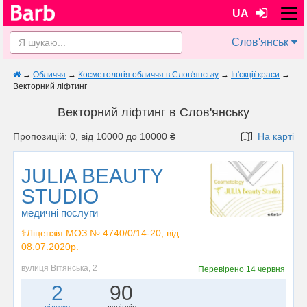
UA
Слов'янськ
→
Обличчя
→
Косметологія обличчя в Слов'янську
→
Ін'єкції краси
→
Векторний ліфтинг
Векторний ліфтинг в Слов'янську
Пропозицій: 0, від 10000 до 10000 ₴
На карті
JULIA BEAUTY
STUDIO
медичні послуги
⚕️Ліцензія МОЗ № 4740/0/14-20, від
08.07.2020р.
вулиця Вітянська, 2
Перевірено
14 червня
2
90