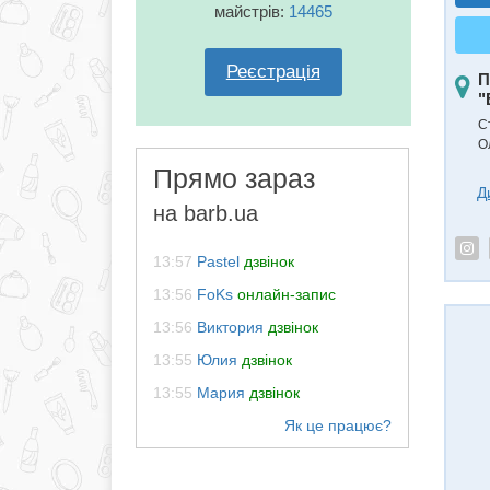
майстрів:
14465
Реєстрація
П
"
С
О
Прямо зараз
Д
на barb.ua
13:57
Pastel
дзвінок
13:56
FoKs
онлайн-запис
13:56
Виктория
дзвінок
13:55
Юлия
дзвінок
13:55
Мария
дзвінок