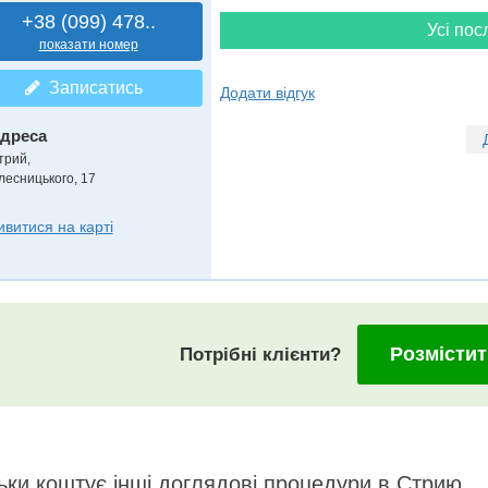
+38 (099) 478..
Усі пос
показати номер
Записатись
Додати відгук
дреса
трий
,
лесницького, 17
ивитися на карті
Розмістит
Потрібні клієнти?
ьки коштує інші доглядові процедури в Стрию