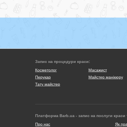
Запис на процедури краси:
Косметолог
Масажист
Перукар
Майстер манікюру
Тату майстер
Платформа Barb.ua - запис на послуги краси 
Про нас
Як пр