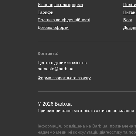
Як працює платформа
Політи
Тарифи
Питанн
Політика конфіденційності
Блог
Договір оферти
Довід
Контакти:
Центр підтримки клієнтів:
namaste@barb.ua
Форма зворотнього зв'язку
© 2026 Barb.ua
При використанні матеріалів активне посилання
Інформація, розміщена на Barb.ua, призначена 
надаємо медичні консультації, діагностику та по