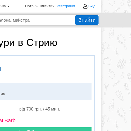
ська
Потрібні клієнти?
Реєстрація
Вхід
Знайти
дури в Стрию
ш
ків
від 700 грн. / 45 мин.
м Barb