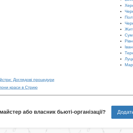
Хер
Черн
Пол
Чер
Жит
Сум
Рівн
Іван
Тер
Луц
Мар
йстри: Доглядові процедури
лони краси в Стрию
 майстер або власник бьюті-організації?
Додат