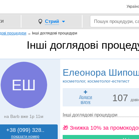
Україн
си
Стрий
дові процедури
→
Інші доглядові процедури
Інші доглядові проце
Елеонора Шипо
ЕШ
косметолог, косметолог-естетист
107
Додати
дзвін
відгук
Інші доглядові процедури
на Barb вже 1р 11м
🎁 Знижка 10% за промокодо
+38 (099) 328..
показати номер