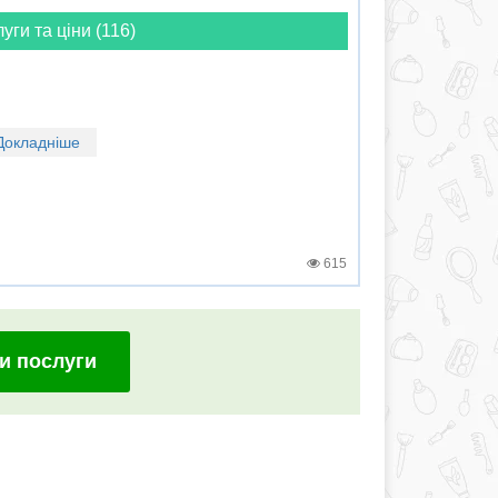
луги та ціни (116)
Докладніше
615
и послуги