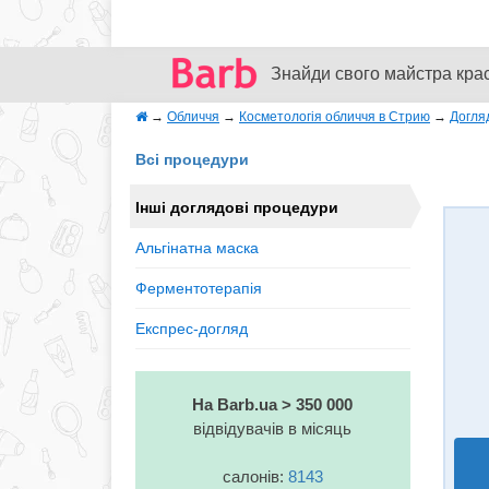
Знайди свого майстра кра
→
Обличчя
→
Косметологія обличчя в Стрию
→
Догля
Всі процедури
Інші доглядові процедури
Альгінатна маска
Ферментотерапія
Експрес-догляд
На Barb.ua > 350 000
відвідувачів в місяць
салонів:
8143