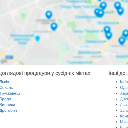
доглядові процедури у сусідніх містах:
Інші до
Львів
Київ
Сокаль
Оде
Трускавець
Харк
Броди
Дні
Винники
Льві
Дрогобич
Зап
Крив
Мик
Він