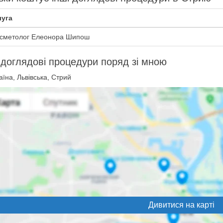
уга
сметолог Елеонора Шипош
 доглядові процедури поряд зі мною
їна, Львівська, Стрий
Дивитися на карті