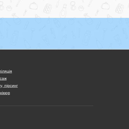
іляція
саж
у, пірсинг
нікюр