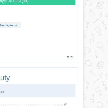
луги та ціни (34)
Докладніше
215
uty
ків
✔️