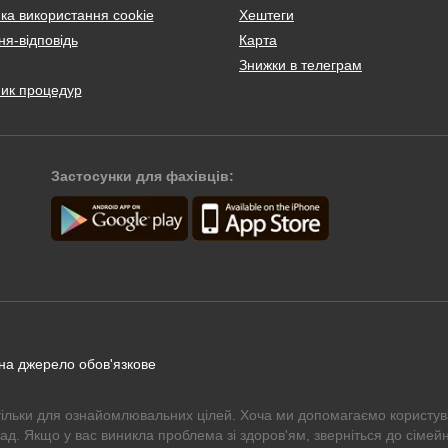
ка використання cookie
Хештеги
я-відповідь
Карта
Знижки в телеграм
ник процедур
Застосунки для фахівців:
 на джерело обов'язкове
тільки для ознайомлювальних цілей. Хоча ми допомагаємо користув
рад. Якщо у вас виникла проблема зі здоров'ям, зверніться до сімейн