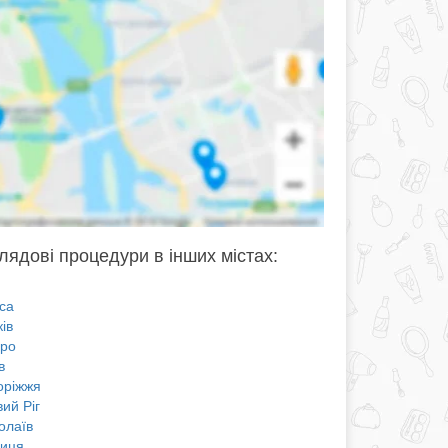
глядові процедури в інших містах:
са
ів
про
в
оріжжя
ий Ріг
олаїв
ниця