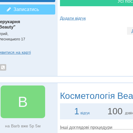
Усі пос
Записатись
Додати відгук
ерукарня
Beauty"
трий,
лесницького 17
ивитися на карті
Косметологія
Bea
B
1
100
відгук
дзвін
на Barb вже 5р 5м
Інші доглядові процедури