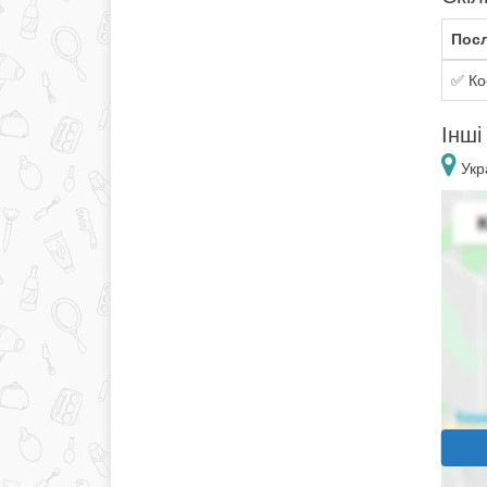
Посл
✅ Ко
Інші
Укра