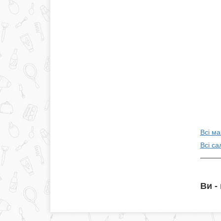
Всі ма
Всі са
Ви -