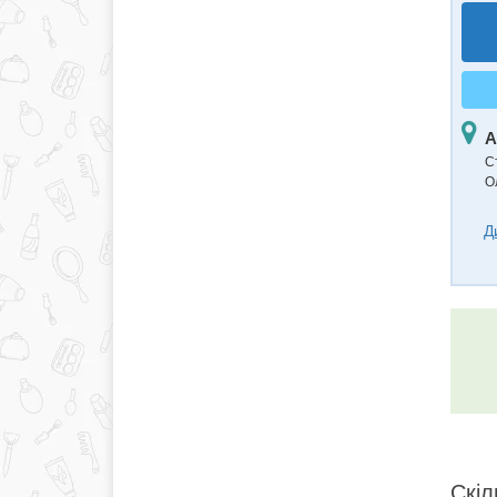
А
С
О
Д
Скіл