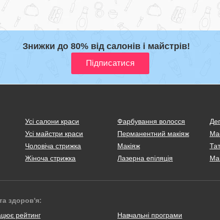
Знижки до 80% від салонів і майстрів!
Усі салони краси
Фарбування волосся
Деп
Усі майстри краси
Перманентний макіяж
Ма
Чоловіча стрижка
Макіяж
Тат
Жіноча стрижка
Лазерна епіляція
Ма
та здоров'я:
ацює рейтинг
Навчальні програми