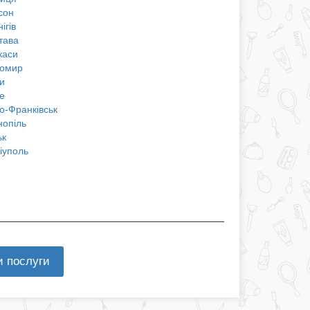
сон
ігів
тава
каси
омир
и
е
о-Франківськ
нопіль
ьк
іуполь
и послуги