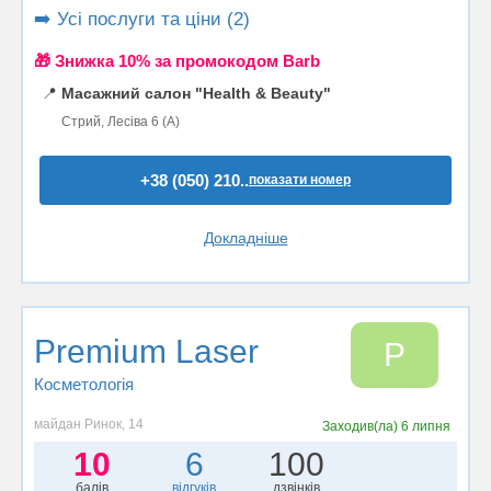
➡️ Усі послуги та ціни (2)
🎁 Знижка 10% за промокодом Barb
📍
Масажний салон "Health & Beauty"
Стрий, Лесіва 6 (А)
+38 (050) 210..
показати номер
Докладніше
Premium Laser
P
Косметологія
майдан Ринок, 14
Заходив(ла)
6 липня
10
6
100
балів
відгуків
дзвінків