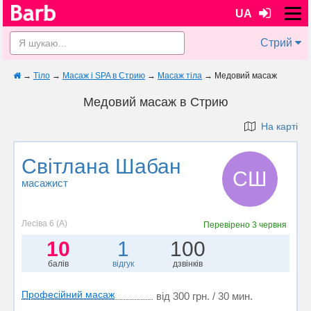
UA
Стрий
→
Тіло
→
Масаж і SPA в Стрию
→
Масаж тіла
→
Медовий масаж
Медовий масаж в Стрию
На карті
Світлана Шабан
СШ
масажист
Лесіва 6 (А)
Перевірено
3 червня
10
1
100
балів
відгук
дзвінків
Професійний масаж
від 300 грн. / 30 мин.