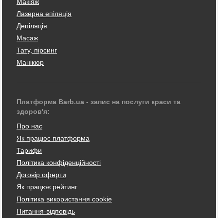
Макіяж
Лазерна епіляція
Депіляція
Масаж
Тату, пірсинг
Манікюр
Платформа Barb.ua - запис на послуги краси та
здоров'я:
Про нас
Як працює платформа
Тарифи
Політика конфіденційності
Договір оферти
Як працює рейтинг
Політика використання cookie
Питання-відповідь