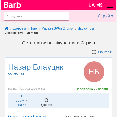
UA
Стрий
→
Здоров’я
→
Тіло
→
Масаж і SPA в Стрию
→
Масаж тіла
→
Остеопатичне лікування
Остеопатичне лікування в Стрию
На карті
Назар Блауцяк
НБ
остеопат
вулиця Тараса Шевченка
Перевірено
27 червня
5
Додати
відгук
дзвінків
Остеопатичний масаж