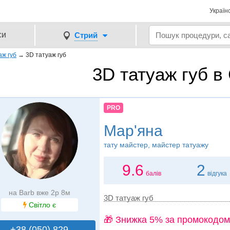
Україн
си
Стрий
аж губ
→
3D татуаж губ
3D татуаж губ в
PRO
Мар'яна
тату майстер, майстер татуажу
9.6
2
балів
відгука
на Barb вже 2р 8м
3D татуаж губ
Світло є
🎁 Знижка 5% за промокодом
+38 (050) 829..