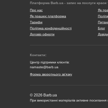
Платформа Barb.ua - запис на послуги краси 
Про нас
Як пр
Як працює платформа
Політи
Тарифи
Питанн
Політика конфіденційності
Блог
Договір оферти
Довід
Контакти:
Центр підтримки клієнтів:
namaste@barb.ua
Форма зворотнього зв'язку
© 2026 Barb.ua
При використанні матеріалів активне посилання