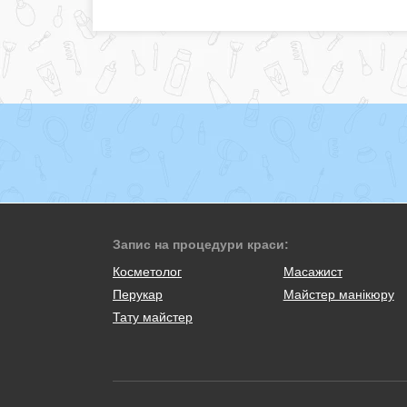
Запис на процедури краси:
Косметолог
Масажист
Перукар
Майстер манікюру
Тату майстер