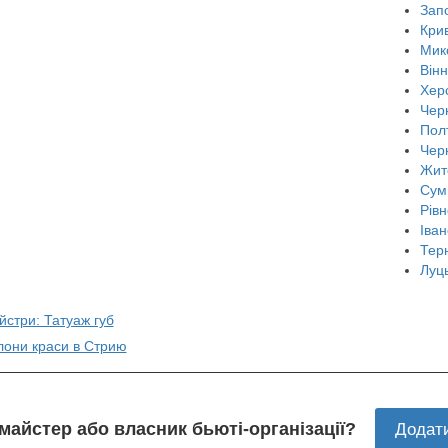
Зап
Крив
Мик
Він
Хер
Черн
Пол
Чер
Жит
Сум
Рівн
Іван
Тер
Луц
йстри: Татуаж губ
лони краси в Стрию
 майстер або власник бьюті-організації?
Додат