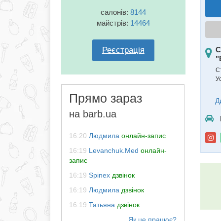
салонів:
8144
майстрів:
14464
Реєстрація
С
"
С
У
Прямо зараз
Д
на barb.ua
16:20
Людмила
онлайн-запис
16:19
Levanchuk.Med
онлайн-
запис
16:19
Spinex
дзвінок
16:19
Людмила
дзвінок
16:19
Татьяна
дзвінок