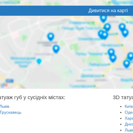
Дивитися на карті
туаж губ у сусідніх містах:
3D татуа
Львів
Київ
Трускавець
Оде
Харк
Дні
Льві