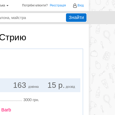
ська
Потрібні клієнти?
Реєстрація
Вхід
Знайти
 Стрию
163
15 р.
дзвінка
досвід
3000 грн.
 Barb