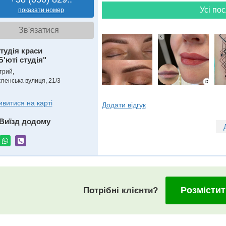
Усі пос
показати номер
Зв'язатися
тудія краси
Б'юті студія"
трий,
спенська вулиця, 21/3
ивитися на карті
Додати відгук
Виїзд додому
Розмістит
Потрібні клієнти?