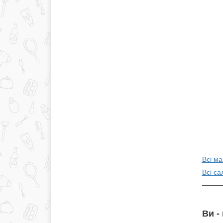
Всі ма
Всі са
Ви -