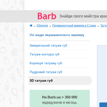
Знайди свого майстра кра
→
Обличчя
→
Перманентный макияж в Стрию
→
Тату
Усі види перманентного макіяжу
Акварельний татуаж губ
Татуаж контура губ
Корекція татуажу губ
Пудровий татуаж губ
3D татуаж губ
На Barb.ua > 350 000
відвідувачів в місяць