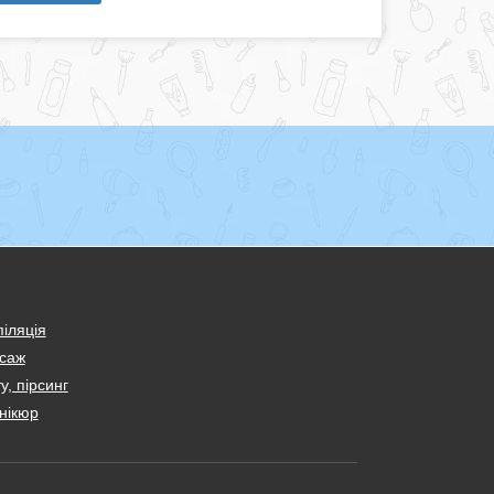
іляція
саж
у, пірсинг
нікюр