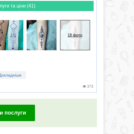
луги та ціни (41)
18 фото
Докладніше
373
и послуги