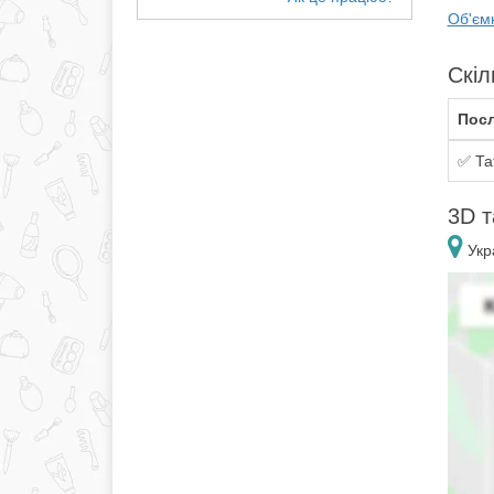
Об'ємн
Скіл
Посл
✅ Та
3D т
Укра