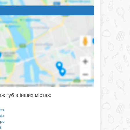
ж губ в інших містах:
са
ів
про
в