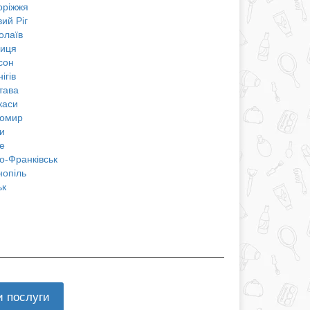
оріжжя
ий Ріг
олаїв
ниця
сон
ігів
тава
каси
омир
и
е
о-Франківськ
нопіль
ьк
и послуги