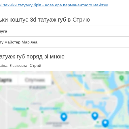
і техніки татуажу брів - нова ера перманентного макіяжу
ьки коштує 3d татуаж губ в Стрию
уга
ту майстер Мар'яна
атуаж губ поряд зі мною
їна, Львівська, Стрий