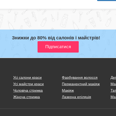
Знижки до 80% від салонів і майстрів!
Усі салони краси
Фарбування волосся
Деп
Усі майстри краси
Перманентний макіяж
Ма
Чоловіча стрижка
Макіяж
Тат
Жіноча стрижка
Лазерна епіляція
Ма