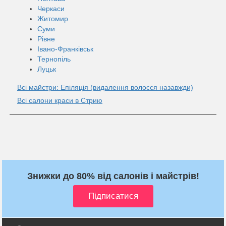
Черкаси
Житомир
Суми
Рівне
Івано-Франківськ
Тернопіль
Луцьк
Всі майстри: Епіляція (видалення волосся назавжди)
Всі салони краси в Стрию
Знижки до 80% від салонів і майстрів!