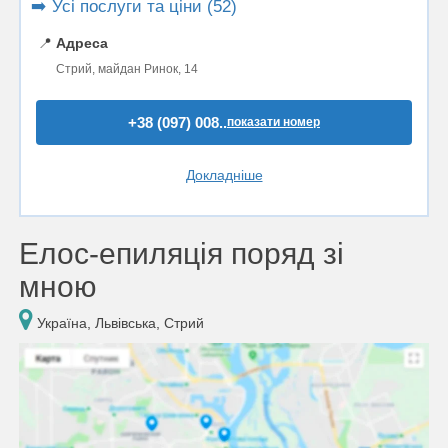
➡️ Усі послуги та ціни (52)
📍
Адреса
Стрий, майдан Ринок, 14
+38 (097) 008..
показати номер
Докладніше
Елос-епиляція поряд зі
мною
Україна, Львівська, Стрий