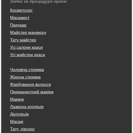
Запис на процедури краси:
Косметолог
Масажист
Перукар
Майстер манікюру
Тату майстер
Усі салони краси
Усі майстри краси
Чоловіча стрижка
Жіноча стрижка
Фарбування волосся
Перманентний макіяж
Макіяж
Лазерна епіляція
Депіляція
Масаж
Тату, пірсинг