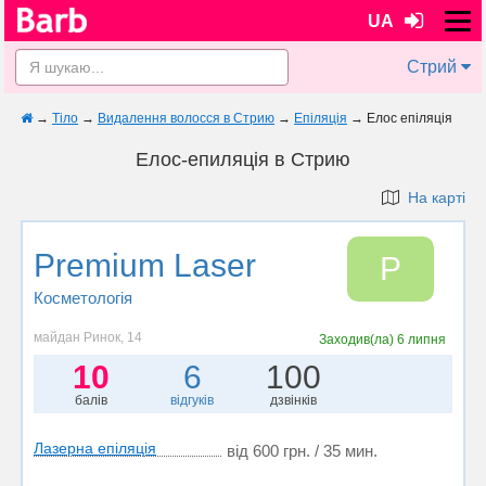
UA
Стрий
→
Тіло
→
Видалення волосся в Стрию
→
Епіляція
→
Елос епіляція
Елос-епиляція в Стрию
На карті
Premium Laser
P
Косметологія
майдан Ринок, 14
Заходив(ла)
6 липня
10
6
100
балів
відгуків
дзвінків
Лазерна епіляція
від 600 грн. / 35 мин.