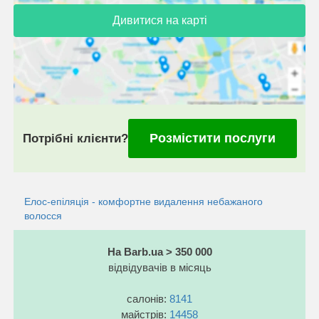
Дивитися на карті
Розмістити послуги
Потрібні клієнти?
Елос-епіляція - комфортне видалення небажаного
волосся
На Barb.ua > 350 000
відвідувачів в місяць
салонів:
8141
майстрів:
14458