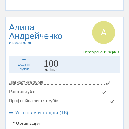
Алина
А
Андрейченко
стоматолог
Перевірено
19 червня
100
Додати
відгук
дзвінків
Діагностика зубів
✔️
Рентген зубів
✔️
Професійна чистка зубів
✔️
➡️ Усі послуги та ціни (16)
📍
Організація