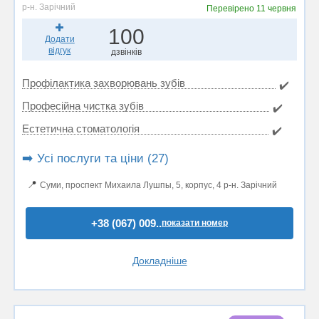
р-н. Зарічний
Перевірено
11 червня
100
Додати
відгук
дзвінків
Профілактика захворювань зубів
✔️
Професійна чистка зубів
✔️
Естетична стоматологія
✔️
➡️ Усі послуги та ціни (27)
📍
Суми, проспект Михаила Лушпы, 5, корпус, 4 р-н. Зарічний
+38 (067) 009..
показати номер
Докладніше