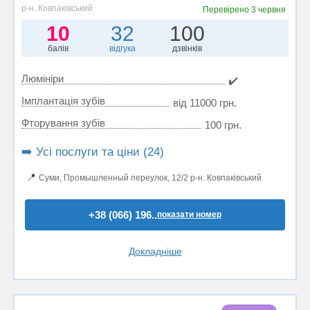
р-н. Ковпаківський
Перевірено
3 червня
10
32
100
балів
відгука
дзвінків
Люмініри
✔️
Імплантація зубів
від 11000 грн.
Фторування зубів
100 грн.
➡️ Усі послуги та ціни (24)
📍
Суми, Промышленный переулок, 12/2 р-н. Ковпаківський
+38 (066) 196..
показати номер
Докладніше