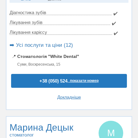
Діагностика зубів
✔️
Лікування зубів
✔️
Лікування карієсу
✔️
➡️ Усі послуги та ціни (12)
📍
Стоматологія "White Dental"
Суми, Воскресенська, 15
+38 (050) 524..
показати номер
Докладніше
Марина Децык
М
стоматолог