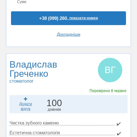
Суми
+38 (099) 260..
показати номер
Докладніше
Владислав
ВГ
Греченко
стоматолог
Перевірено
8 червня
100
Додати
відгук
дзвінків
Чистка зубного каменю
✔️
Естетична стоматологія
✔️