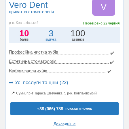
Vero Dent
V
приватна стоматологія
р-н. Ковпаківський
Перевірено
22 червня
10
3
100
балів
відгука
дзвінків
Професійна чистка зубів
✔️
Естетична стоматологія
✔️
Відбілювання зубів
✔️
➡️ Усі послуги та ціни (22)
📍
Суми, пр-т Тараса Шевченка, 5 р-н. Ковпаківський
+38 (066) 788..
показати номер
Докладніше