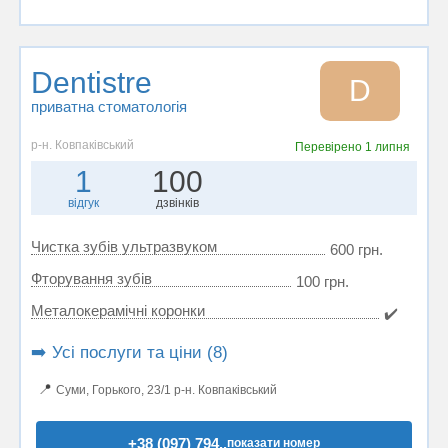
Dentistre
D
приватна стоматологія
р-н. Ковпаківський
Перевірено
1 липня
1
100
відгук
дзвінків
Чистка зубів ультразвуком
600 грн.
Фторування зубів
100 грн.
Металокерамічні коронки
✔️
➡️ Усі послуги та ціни (8)
📍
Суми, Горького, 23/1 р-н. Ковпаківський
+38 (097) 794..
показати номер