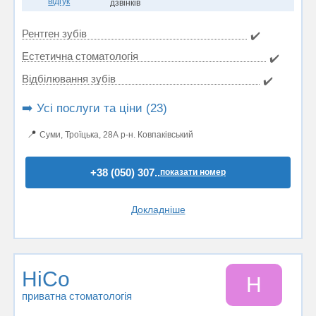
відгук
дзвінків
Рентген зубів
✔️
Естетична стоматологія
✔️
Відбілювання зубів
✔️
➡️ Усі послуги та ціни (23)
📍
Суми, Троїцька, 28А р-н. Ковпаківський
+38 (050) 307..
показати номер
Докладніше
НіСо
Н
приватна стоматологія