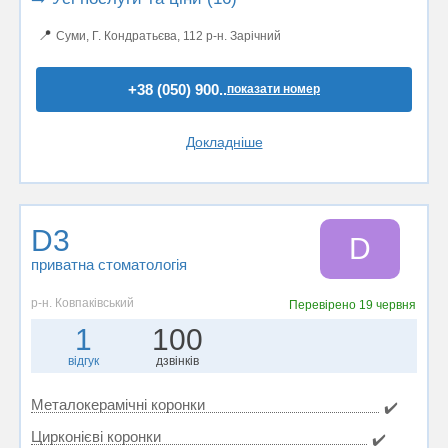
📍
Суми, Г. Кондратьєва, 112 р-н. Зарічний
+38 (050) 900..
показати номер
Докладніше
D3
D
приватна стоматологія
р-н. Ковпаківський
Перевірено
19 червня
1
100
відгук
дзвінків
Металокерамічні коронки
✔️
Цирконієві коронки
✔️