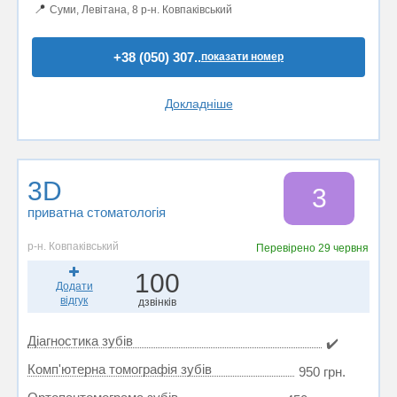
📍
Суми, Левітана, 8 р-н. Ковпаківський
+38 (050) 307..
показати номер
Докладніше
3D
3
приватна стоматологія
р-н. Ковпаківський
Перевірено
29 червня
100
Додати
відгук
дзвінків
Діагностика зубів
✔️
Комп'ютерна томографія зубів
950 грн.