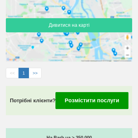
Дивитися на карті
<<
1
>>
Розмістити послуги
Потрібні клієнти?
На Barb.ua > 350 000