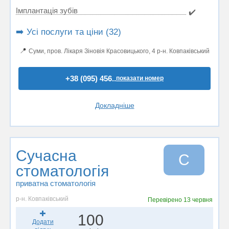
Імплантація зубів
✔️
➡️ Усі послуги та ціни (32)
📍
Суми, пров. Лікаря Зіновія Красовицького, 4 р-н. Ковпаківський
+38 (095) 456..
показати номер
Докладніше
Сучасна
С
стоматологія
приватна стоматологія
р-н. Ковпаківський
Перевірено
13 червня
100
Додати