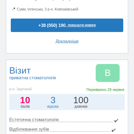
📍
Суми, Іллінська, 3 р-н. Ковпаківський
+38 (050) 190..
показати номер
Докладніше
Візит
В
приватна стоматологія
р-н. Зарічний
Перевірено
29 червня
10
3
100
балів
відгука
дзвінків
Естетична стоматологія
✔️
Відбілювання зубів
✔️