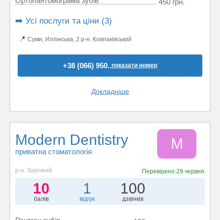
Ортопантомограма зубів
450 грн.
➡️ Усі послуги та ціни (3)
📍
Суми, Иллінська, 2 р-н. Ковпаківський
+38 (066) 950..
показати номер
Докладніше
Modern Dentistry
M
приватна стоматологія
р-н. Зарічний
Перевірено
29 червня
10
1
100
балів
відгук
дзвінків