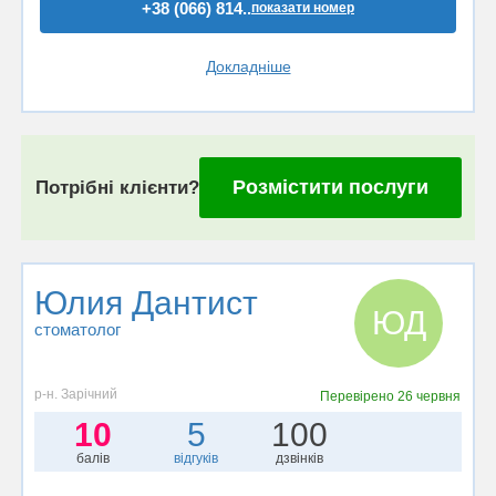
+38 (066) 814..
показати номер
Докладніше
Розмістити послуги
Потрібні клієнти?
Юлия Дантист
ЮД
стоматолог
р-н. Зарічний
Перевірено
26 червня
10
5
100
балів
відгуків
дзвінків