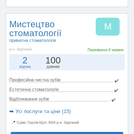
Мистецтво
М
стоматології
приватна стоматологія
р-н. Зарічний
Перевірено
8 червня
2
100
відгука
дзвінків
Професійна чистка зубів
✔️
Естетична стоматологія
✔️
Відбілювання зубів
✔️
➡️ Усі послуги та ціни (15)
📍
Суми, Героїв Крут, 60/4 р-н. Зарічний