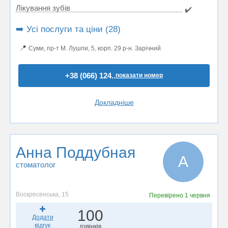
Лікування зубів
✔️
➡️ Усі послуги та ціни (28)
📍
Суми, пр-т М. Лушпи, 5, корп. 29 р-н. Зарічний
+38 (066) 124..
показати номер
Докладніше
Анна Поддубная
А
стоматолог
Воскресенська, 15
Перевірено
1 червня
100
Додати
відгук
дзвінків