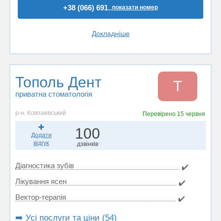
+38 (066) 691..
показати номер
Докладніше
Тополь Дент
Т
приватна стоматологія
р-н. Ковпаківський
Перевірено
15 червня
100
Додати
відгук
дзвінків
Діагностика зубів
✔️
Лікування ясен
✔️
Вектор-терапія
✔️
➡️ Усі послуги та ціни (54)