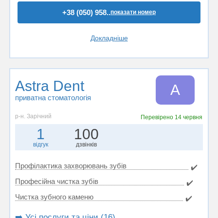
+38 (050) 958..
показати номер
Докладніше
Astra Dent
A
приватна стоматологія
р-н. Зарічний
Перевірено
14 червня
1
100
відгук
дзвінків
Профілактика захворювань зубів
✔️
Професійна чистка зубів
✔️
Чистка зубного каменю
✔️
➡️ Усі послуги та ціни (16)