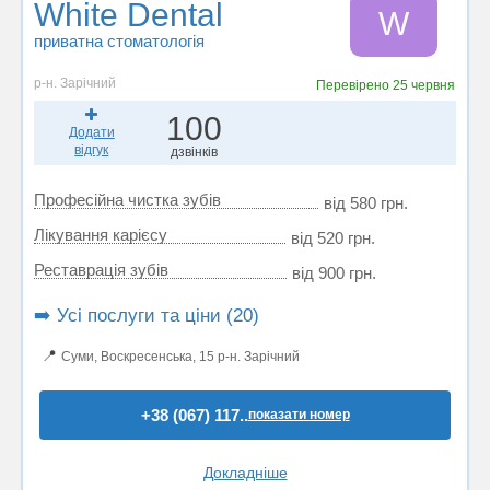
White Dental
W
приватна стоматологія
р-н. Зарічний
Перевірено
25 червня
100
Додати
відгук
дзвінків
Професійна чистка зубів
від 580 грн.
Лікування карієсу
від 520 грн.
Реставрація зубів
від 900 грн.
➡️ Усі послуги та ціни (20)
📍
Суми, Воскресенська, 15 р-н. Зарічний
+38 (067) 117..
показати номер
Докладніше