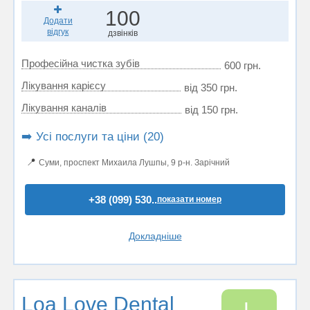
100
Додати
відгук
дзвінків
Професійна чистка зубів
600 грн.
Лікування карієсу
від 350 грн.
Лікування каналів
від 150 грн.
➡️ Усі послуги та ціни (20)
📍
Суми, проспект Михаила Лушпы, 9 р-н. Зарічний
+38 (099) 530..
показати номер
Докладніше
Loa Love Dental
L