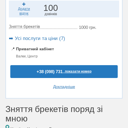
100
Додати
відгук
дзвінків
Зняття брекетів
1000 грн.
➡️ Усі послуги та ціни (7)
📍
Приватний кабінет
Валки, Центр
+38 (098) 731..
показати номер
Докладніше
Зняття брекетів поряд зі
мною