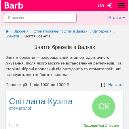
UA
Валки
→
Здоров’я
→
Стоматологічні послуги в Валках
→
Ортодонтія
→
Брекети
→
Зняття брекетів
Зняття брекетів в Валках
Зняття брекетів — завершальний етап ортодонтичного
лікування, після якого можливе встановлення ретейнерів. На
сторінці зібрані пропозиції від ортодонтів та стоматологій, які
виконують зняття брекет-систем.
Пропозицій: 1, від 1000 до 1000 ₴
На карті
Світлана Кузіна
СК
стоматолог
Центр
Заходив(ла)
2 червня