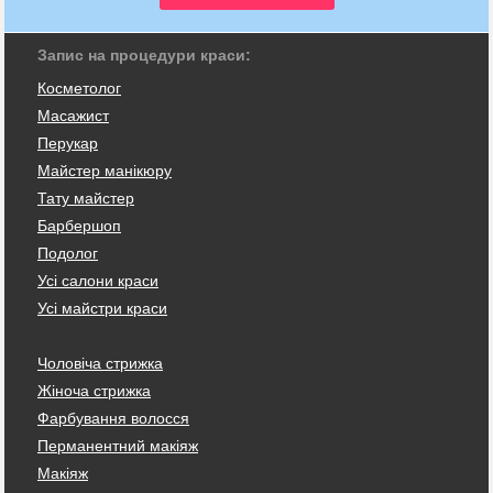
Запис на процедури краси:
Косметолог
Масажист
Перукар
Майстер манікюру
Тату майстер
Барбершоп
Подолог
Усі салони краси
Усі майстри краси
Чоловіча стрижка
Жіноча стрижка
Фарбування волосся
Перманентний макіяж
Макіяж