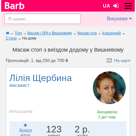
UA
Вишневе
→
Тіло
→
Масаж і SPA у Вишневому
→
Масаж тіла
→
Класичний
→
Стопи
→
На дому
Масаж стоп з виїздом додому у Вишневому
Пропозицій: 1, від 250 до 700 ₴
На карті
Лілія Щербина
масажист
Виїзд додому
Заходив(ла)
2 дні тому
123
2 р.
Додати
відгук
дзвінка
досвід